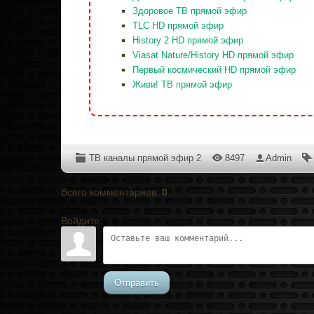
Здоровое ТВ прямой эфир
TLC HD прямой эфир
History 2 HD прямой эфир
Viasat Nature/History HD прямой эфир
Первый космический HD прямой эфир
Живи! ТВ прямой эфир
ТВ каналы прямой эфир 2
8497
Admin
Всего комментариев
:
0
Войдите:
Отправить