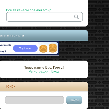
Все тв каналы прямой эфир
ьмы и сериалы
Приветствую Вас
,
Гость
!
Регистрация
|
Вход
Поиск