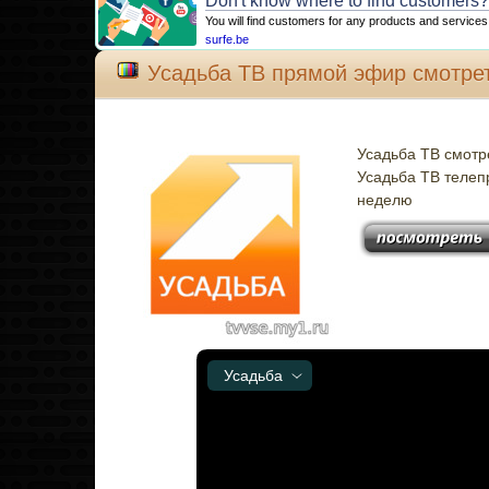
Don't know where to find customers
You will find customers for any products and services
surfe.be
Усадьба ТВ прямой эфир смотре
Усадьба ТВ смотр
Усадьба ТВ телеп
неделю