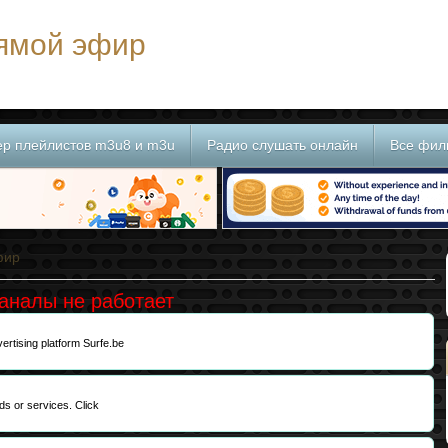
рямой эфир
ер плейлистов m3u8 и m3u
Радио слушать онлайн
Все фил
фир
каналы не работает
ertising platform Surfe.be
ds or services. Click