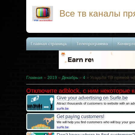
Все тв каналы п
Главная страница
Телепрограмма
Конверт
Главная
»
2019
»
Декабрь
»
4
» Усадьба ТВ прямой э
Отключите adblock, с ним некоторые 
Give your advertising on Surfe.be
Attract thousands of customers to website with an adv
surfe.be
Get paying customers!
We will help you find customers who will buy your goo
surfe.be