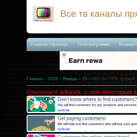
Все тв каналы п
Главная страница
Телепрограмма
Конверт
Главная
»
2020
»
Январь
»
20
» HD Life / HDL прямой
Отключите adblock, с ним некоторые 
Don't know where to find customers
You will find customers for any products and services
surfe.be
Get paying customers!
We will help you find customers who will buy your goo
surfe.be