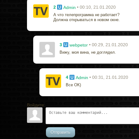
2
• 00:10, 21.01.2020
Admin
А что телепрограмма не работает?
Должна открываться в новом окне.
3
• 00:29, 21.01.2020
webpetor
Вижу, моя вина, не доглядел.
4
• 00:31, 21.01.2020
Admin
Все ОК)
Войдите:
Отправить