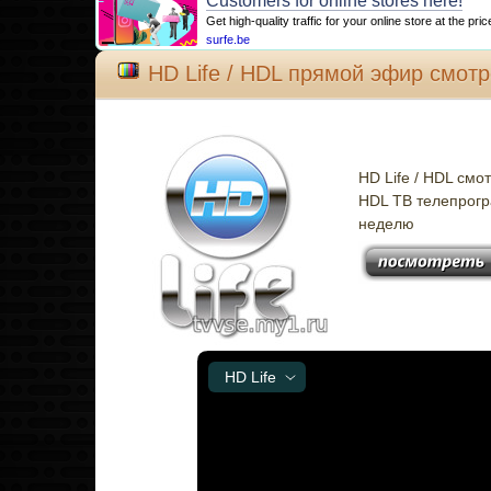
Customers for online stores here!
Get high-quality traffic for your online store at the pri
surfe.be
HD Life / HDL прямой эфир смот
HD Life / HDL см
HDL ТВ телепрогр
неделю