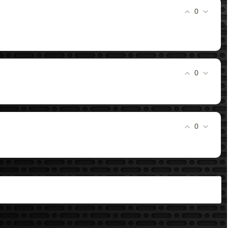
0
0
0