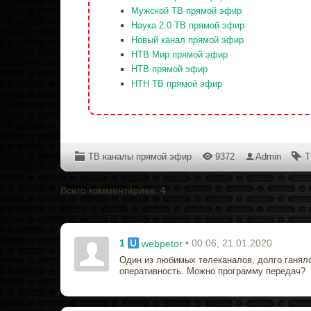
Мужской ТВ прямой эфир
Наука 2.0 ТВ прямой эфир
Новый канал прямой эфир
НТВ Мир прямой эфир
НТВ прямой эфир
НТН ТВ прямой эфир
ТВ каналы прямой эфир
9372
Admin
Т
Всего комментариев
:
4
1
• 00:06, 21.01.2020
webpetor
Один из любимых телеканалов, долго ганялся
оперативность. Можно программу передач?