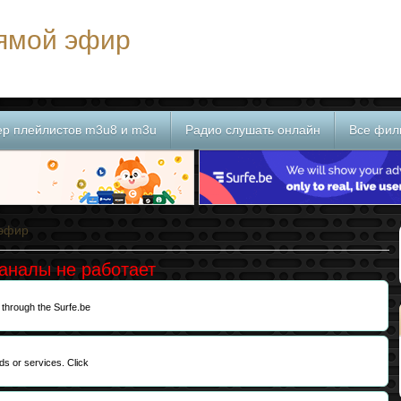
рямой эфир
ер плейлистов m3u8 и m3u
Радио слушать онлайн
Все фил
 эфир
каналы не работает
?
 through the Surfe.be
ds or services. Click