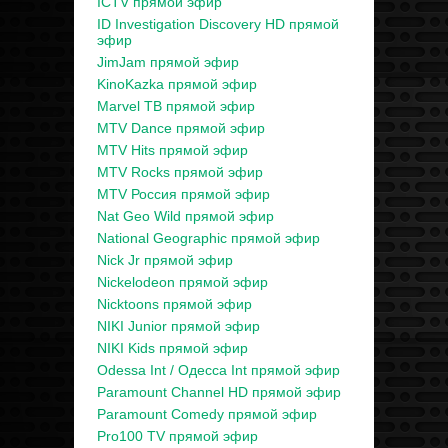
ICTV прямой эфир
ID Investigation Discovery HD прямой
эфир
JimJam прямой эфир
KinoKazka прямой эфир
Marvel ТВ прямой эфир
MTV Dance прямой эфир
MTV Hits прямой эфир
MTV Rocks прямой эфир
MTV Россия прямой эфир
Nat Geo Wild прямой эфир
National Geographic прямой эфир
Nick Jr прямой эфир
Nickelodeon прямой эфир
Nicktoons прямой эфир
NIKI Junior прямой эфир
NIKI Kids прямой эфир
Odessa Int / Одесса Int прямой эфир
Paramount Channel HD прямой эфир
Paramount Comedy прямой эфир
Pro100 TV прямой эфир