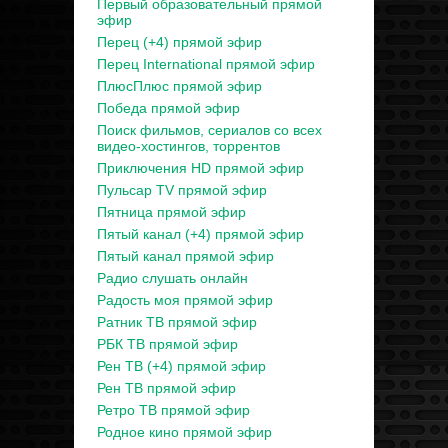
Первый образовательный прямой
эфир
Перец (+4) прямой эфир
Перец International прямой эфир
ПлюсПлюс прямой эфир
Победа прямой эфир
Поиск фильмов, сериалов со всех
видео-хостингов, торрентов
Приключения HD прямой эфир
Пульсар TV прямой эфир
Пятница прямой эфир
Пятый канал (+4) прямой эфир
Пятый канал прямой эфир
Радио слушать онлайн
Радость моя прямой эфир
Ратник ТВ прямой эфир
РБК ТВ прямой эфир
Рен ТВ (+4) прямой эфир
Рен ТВ прямой эфир
Ретро ТВ прямой эфир
Родное кино прямой эфир