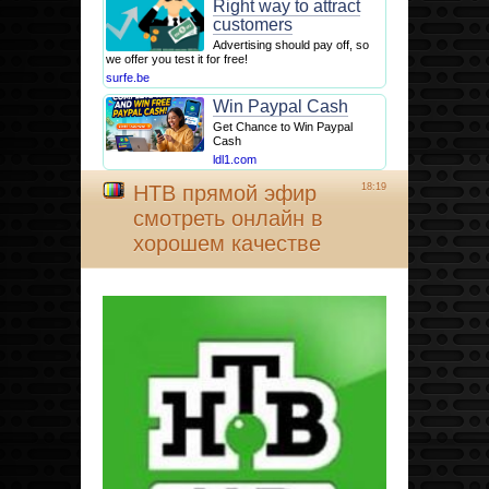
Right way to attract
customers
Advertising should pay off, so
we offer you test it for free!
surfe.be
Win Paypal Cash
Get Chance to Win Paypal
Cash
ldl1.com
НТВ прямой эфир
18:19
смотреть онлайн в
хорошем качестве