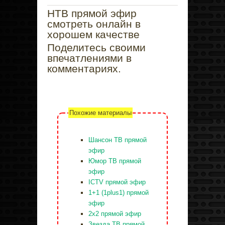
1buv.co
НТВ прямой эфир
смотреть онлайн в
хорошем качестве
Поделитесь своими
впечатлениями в
комментариях.
Похожие материалы
Шансон ТВ прямой
эфир
Юмор ТВ прямой
эфир
ICTV прямой эфир
1+1 (1plus1) прямой
эфир
2x2 прямой эфир
Звезда ТВ прямой