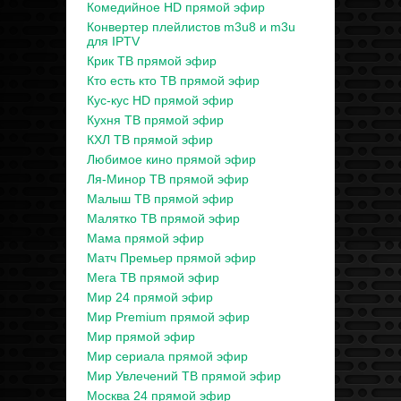
Комедийное HD прямой эфир
Конвертер плейлистов m3u8 и m3u
для IPTV
Крик ТВ прямой эфир
Кто есть кто ТВ прямой эфир
Кус-кус HD прямой эфир
Кухня ТВ прямой эфир
КХЛ ТВ прямой эфир
Любимое кино прямой эфир
Ля-Минор ТВ прямой эфир
Малыш ТВ прямой эфир
Малятко ТВ прямой эфир
Мама прямой эфир
Матч Премьер прямой эфир
Мега ТВ прямой эфир
Мир 24 прямой эфир
Мир Premium прямой эфир
Мир прямой эфир
Мир сериала прямой эфир
Мир Увлечений ТВ прямой эфир
Москва 24 прямой эфир