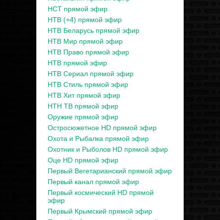
НСТ прямой эфир
НТВ (+4) прямой эфир
НТВ Беларусь прямой эфир
НТВ Мир прямой эфир
НТВ Право прямой эфир
НТВ прямой эфир
НТВ Сериал прямой эфир
НТВ Стиль прямой эфир
НТВ Хит прямой эфир
НТН ТВ прямой эфир
Оружие прямой эфир
Остросюжетное HD прямой эфир
Охота и Рыбалка прямой эфир
Охотник и Рыболов HD прямой эфир
Оце HD прямой эфир
Первый Вегетарианский прямой эфир
Первый канал прямой эфир
Первый космический HD прямой
эфир
Первый Крымский прямой эфир