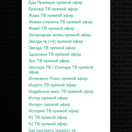
Еда Премиум прямой эфир
Ералаш ТВ прямой эфир
Жара ТВ прямой эфир
Живая планета ТВ прямой эфир
Живи! ТВ прямой эфир
Загородная жизнь прямой эфир
Звезда тв (+4) прямой эфир
Звезда ТВ прямой эфир
Здоровое ТВ прямой эфир
Зоо ТВ прямой эфир
Зоопарк ТВ / Zooпарк ТВ прямой
эфир
Иллюзион Плюс прямой эфир
Индиго ТВ прямой эфир
Индийское кино ТВ прямой эфир
Интер прямой эфир
Интер+ прямой эфир
История ТВ прямой эфир
К1 ТВ прямой эфир
К2 ТВ прямой эфир
Как смотреть торрент тв