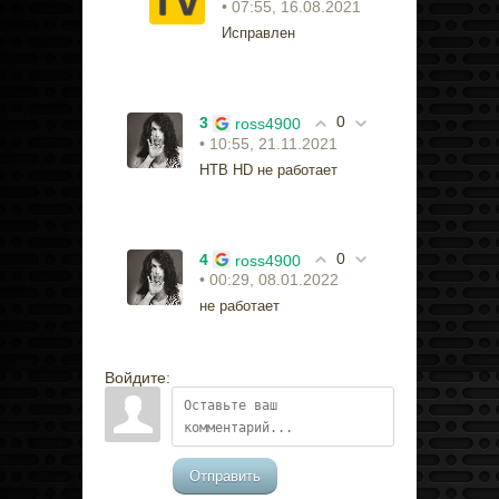
• 07:55, 16.08.2021
Исправлен
0
3
ross4900
• 10:55, 21.11.2021
НТВ HD не работает
0
4
ross4900
• 00:29, 08.01.2022
не работает
Войдите:
Отправить