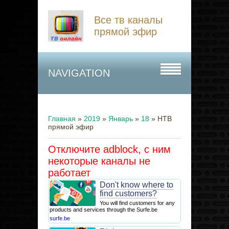
Все тв каналы
прямой эфир
NAVIGATION
Главная
»
2019
»
Январь
»
18
» НТВ
прямой эфир
Отключите adblock, с ним
некоторые каналы не
работает
Don't know where to
find customers?
You will find customers for any
products and services through the Surfe.be
surfe.be