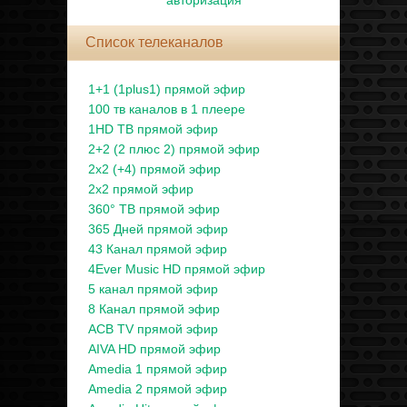
авторизация
Список телеканалов
1+1 (1plus1) прямой эфир
100 тв каналов в 1 плеере
1HD ТВ прямой эфир
2+2 (2 плюс 2) прямой эфир
2x2 (+4) прямой эфир
2x2 прямой эфир
360° ТВ прямой эфир
365 Дней прямой эфир
43 Канал прямой эфир
4Ever Music HD прямой эфир
5 канал прямой эфир
8 Канал прямой эфир
ACB TV прямой эфир
AIVA HD прямой эфир
Amedia 1 прямой эфир
Amedia 2 прямой эфир