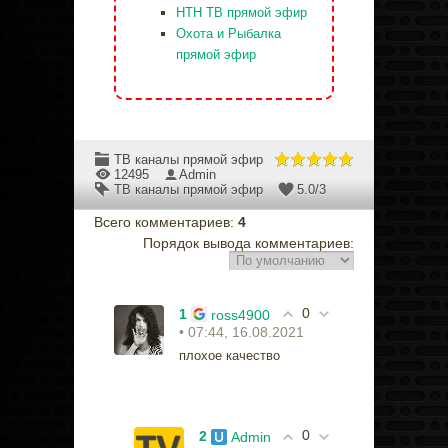
НТН ТВ прямой эфир
Охота и Рыбалка
прямой эфир
ТВ каналы прямой эфир
12495
Admin
ТВ каналы прямой эфир
5.0
/
3
Всего комментариев
:
4
Порядок вывода комментариев:
0
1
ross4900
• 07:44, 16.08.2021
плохое качество
0
2
Admin