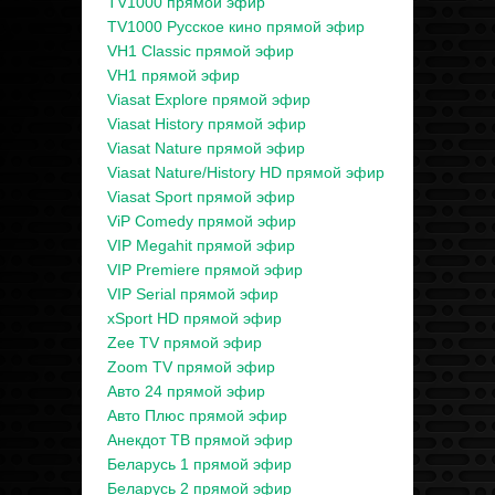
TV1000 прямой эфир
TV1000 Русское кино прямой эфир
VH1 Classic прямой эфир
VH1 прямой эфир
Viasat Explore прямой эфир
Viasat History прямой эфир
Viasat Nature прямой эфир
Viasat Nature/History HD прямой эфир
Viasat Sport прямой эфир
ViP Comedy прямой эфир
VIP Megahit прямой эфир
VIP Premiere прямой эфир
VIP Serial прямой эфир
xSport HD прямой эфир
Zee TV прямой эфир
Zoom TV прямой эфир
Авто 24 прямой эфир
Авто Плюс прямой эфир
Анекдот ТВ прямой эфир
Беларусь 1 прямой эфир
Беларусь 2 прямой эфир