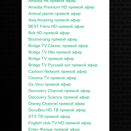
Amedia Hit прямой эфир
Amedia Premium HD прямой эфир
Animal planet прямой эфир
Asia Amazing прямой эфир
BEST Films HD прямой эфир
Bolt HD прямой эфир
Boomerang прямой эфир
Bridge TV Classic прямой эфир
Bridge TV Hits прямой эфир
Bridge TV прямой эфир
Bridge TV Русский хит прямой эфир
Cartoon Network прямой эфир
Cinema TV прямой эфир
Da Vinci прямой эфир
Discovery Channel прямой эфир
Discovery Science прямой эфир
Disney Channel прямой эфир
DocuBox HD ТВ прямой эфир
DTX ТВ прямой эфир
English club TV HD прямой эфир
Enter-Фильм прямой эфир