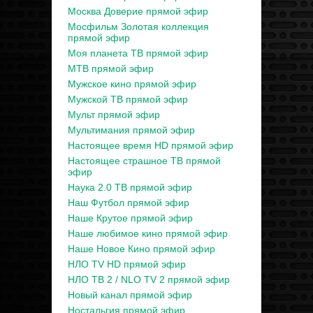
Москва Доверие прямой эфир
Мосфильм Золотая коллекция
прямой эфир
Моя планета ТВ прямой эфир
МТВ прямой эфир
Мужское кино прямой эфир
Мужской ТВ прямой эфир
Мульт прямой эфир
Мультимания прямой эфир
Настоящее время HD прямой эфир
Настоящее страшное ТВ прямой
эфир
Наука 2.0 ТВ прямой эфир
Наш Футбол прямой эфир
Наше Крутое прямой эфир
Наше любимое кино прямой эфир
Наше Новое Кино прямой эфир
НЛО TV HD прямой эфир
НЛО ТВ 2 / NLO TV 2 прямой эфир
Новый канал прямой эфир
Ностальгия прямой эфир