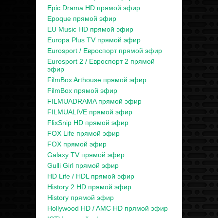
Epic Drama HD прямой эфир
Epoque прямой эфир
EU Music HD прямой эфир
Europa Plus TV прямой эфир
Eurosport / Евроспорт прямой эфир
Eurosport 2 / Евроспорт 2 прямой
эфир
FilmBox Arthouse прямой эфир
FilmBox прямой эфир
FILMUADRAMA прямой эфир
FILMUALIVE прямой эфир
FlixSnip HD прямой эфир
FOX Life прямой эфир
FOX прямой эфир
Galaxy TV прямой эфир
Gulli Girl прямой эфир
HD Life / HDL прямой эфир
History 2 HD прямой эфир
History прямой эфир
Hollywood HD / AMC HD прямой эфир