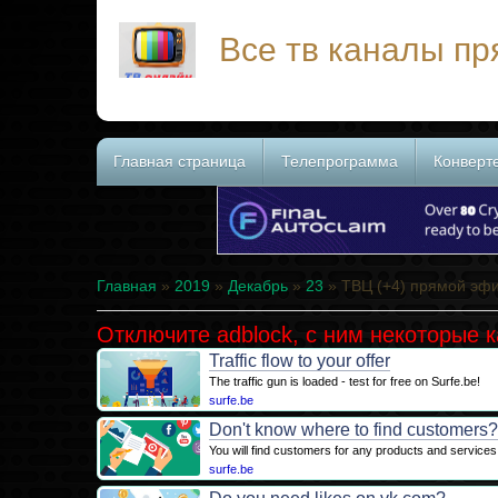
Все тв каналы п
Главная страница
Телепрограмма
Конверт
Главная
»
2019
»
Декабрь
»
23
» ТВЦ (+4) прямой эф
Отключите adblock, с ним некоторые 
Traffic flow to your offer
The traffic gun is loaded - test for free on Surfe.be!
surfe.be
Don't know where to find customers
You will find customers for any products and services
surfe.be