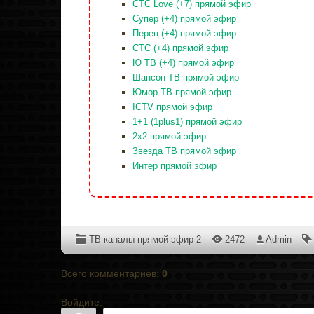
СТС Love (+7) прямой эфир
Супер (+4) прямой эфир
Перец (+4) прямой эфир
СТС (+4) прямой эфир
Ю ТВ (+4) прямой эфир
Шансон ТВ прямой эфир
Юмор ТВ прямой эфир
ICTV прямой эфир
1+1 (1plus1) прямой эфир
2x2 прямой эфир
Звезда ТВ прямой эфир
Интер прямой эфир
ТВ каналы прямой эфир 2
2472
Admin
Всего комментариев
:
0
Войдите: