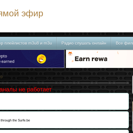
рямой эфир
ер плейлистов m3u8 и m3u
Радио слушать онлайн
Все фил
ир
каналы не работает
?
 through the Surfe.be