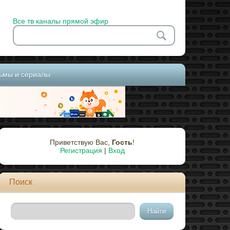
Все тв каналы прямой эфир
ьмы и сериалы
Приветствую Вас
,
Гость
!
Регистрация
|
Вход
Поиск