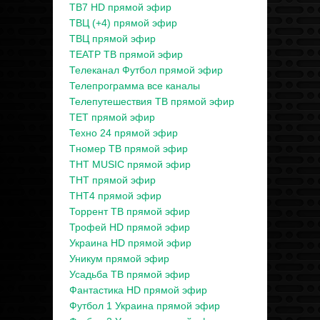
ТВ7 HD прямой эфир
ТВЦ (+4) прямой эфир
ТВЦ прямой эфир
ТЕАТР ТВ прямой эфир
Телеканал Футбол прямой эфир
Телепрограмма все каналы
Телепутешествия ТВ прямой эфир
ТЕТ прямой эфир
Техно 24 прямой эфир
Тномер ТВ прямой эфир
ТНТ MUSIC прямой эфир
ТНТ прямой эфир
ТНТ4 прямой эфир
Торрент ТВ прямой эфир
Трофей HD прямой эфир
Украина HD прямой эфир
Уникум прямой эфир
Усадьба ТВ прямой эфир
Фантастика HD прямой эфир
Футбол 1 Украина прямой эфир