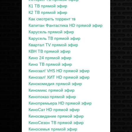
К1 ТВ прямой эфир
К2 ТВ прямой эфир
Как смотреть торрент тв
Капитан Фантастика HD прямой эфир
Карусель прямой эфир
Карусель ТВ прямой эфир
Квартал TV прямой эфир
КВН ТВ прямой эфир
Кино 24 прямой эфир
Кино ТВ прямой эфир
Кинозал! VHS HD прямой эфир
Кинозал! ХИТ HD прямой эфир
Кинокомедия прямой эфир
Киномикс прямой эфир
Кинопоказ прямой эфир
Кинопремьера HD прямой эфир
КиноСат HD прямой эфир
Киносвидание прямой эфир
КиноСезон ТВ прямой эфир
Киносемья прямой эфир