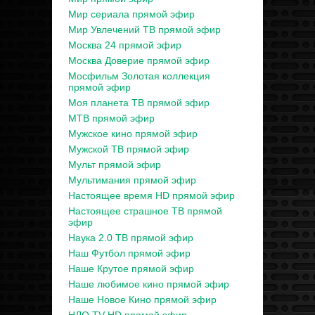
Мир сериала прямой эфир
Мир Увлечений ТВ прямой эфир
Москва 24 прямой эфир
Москва Доверие прямой эфир
Мосфильм Золотая коллекция
прямой эфир
Моя планета ТВ прямой эфир
МТВ прямой эфир
Мужское кино прямой эфир
Мужской ТВ прямой эфир
Мульт прямой эфир
Мультимания прямой эфир
Настоящее время HD прямой эфир
Настоящее страшное ТВ прямой
эфир
Наука 2.0 ТВ прямой эфир
Наш Футбол прямой эфир
Наше Крутое прямой эфир
Наше любимое кино прямой эфир
Наше Новое Кино прямой эфир