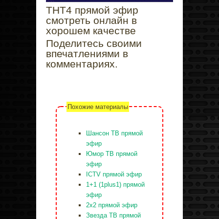
ТНТ4 прямой эфир
смотреть онлайн в
хорошем качестве
Поделитесь своими
впечатлениями в
комментариях.
Похожие материалы
Шансон ТВ прямой
эфир
Юмор ТВ прямой
эфир
ICTV прямой эфир
1+1 (1plus1) прямой
эфир
2x2 прямой эфир
Звезда ТВ прямой