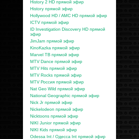
History 2 HD прямой эфир
History прямой эфир
Hollywood HD / AMC HD прямой эфир
ICTV прямой эфир
ID Investigation Discovery HD прямой
эфир
JimJam прямой эфир
KinoKazka прямой эфир
Marvel ТВ прямой эфир
MTV Dance прямой эфир
MTV Hits прямой эфир
MTV Rocks прямой эфир
MTV Россия прямой эфир
Nat Geo Wild прямой эфир
National Geographic прямой эфир
Nick Jr прямой эфир
Nickelodeon прямой эфир
Nicktoons прямой эфир
NIKI Junior прямой эфир
NIKI Kids прямой эфир
Odessa Int / Одесса Int прямой эфир