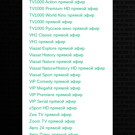
TV1000 Action прямой эфир
TV1000 Premium HD прямой эфир
TV1000 World Kino прямой эфир
TV1000 прямой эфир
TV1000 Русское кино прямой эфир
VH1 Classic прямой эфир
VH1 прямой эфир
Viasat Explore прямой эфир
Viasat History прямой эфир
Viasat Nature прямой эфир
Viasat Nature/History HD прямой эфир
Viasat Sport прямой эфир
ViP Comedy прямой эфир
VIP Megahit прямой эфир
VIP Premiere прямой эфир
VIP Serial прямой эфир
xSport HD прямой эфир
Zee TV прямой эфир
Zoom TV прямой эфир
Авто 24 прямой эфир
Авто Плюс прямой эфир