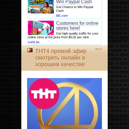
Win Paypal Cash
Get Chance to Win Paypal
Cash
ldl1.com
Customers for online
stores here!
Get high-quality traffic for your
online store at the price from $0,02 per click
surfe.be
ТНТ4 прямой эфир
09:37
смотреть онлайн в
хорошем качестве