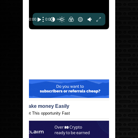
Make money Easily
Get This opportunity Fast
1buv.co