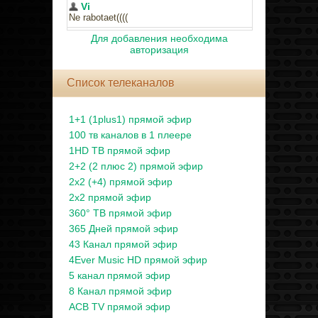
Для добавления необходима
авторизация
Список телеканалов
1+1 (1plus1) прямой эфир
100 тв каналов в 1 плеере
1HD ТВ прямой эфир
2+2 (2 плюс 2) прямой эфир
2x2 (+4) прямой эфир
2x2 прямой эфир
360° ТВ прямой эфир
365 Дней прямой эфир
43 Канал прямой эфир
4Ever Music HD прямой эфир
5 канал прямой эфир
8 Канал прямой эфир
ACB TV прямой эфир