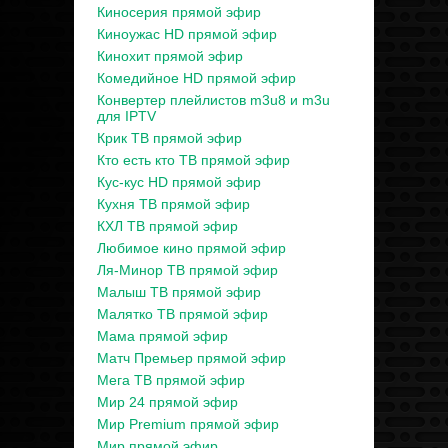
Киносерия прямой эфир
Киноужас HD прямой эфир
Кинохит прямой эфир
Комедийное HD прямой эфир
Конвертер плейлистов m3u8 и m3u
для IPTV
Крик ТВ прямой эфир
Кто есть кто ТВ прямой эфир
Кус-кус HD прямой эфир
Кухня ТВ прямой эфир
КХЛ ТВ прямой эфир
Любимое кино прямой эфир
Ля-Минор ТВ прямой эфир
Малыш ТВ прямой эфир
Малятко ТВ прямой эфир
Мама прямой эфир
Матч Премьер прямой эфир
Мега ТВ прямой эфир
Мир 24 прямой эфир
Мир Premium прямой эфир
Мир прямой эфир