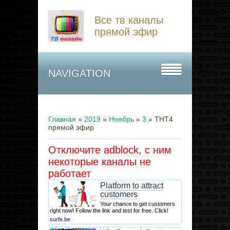
Все тв каналы
прямой эфир
NAVIGATION
Главная
»
2019
»
Ноябрь
»
3
» ТНТ4
прямой эфир
Отключите adblock, с ним
некоторые каналы не
работает
Platform to attract
customers
Your chance to get customers
right now! Follow the link and test for free. Click!
surfe.be