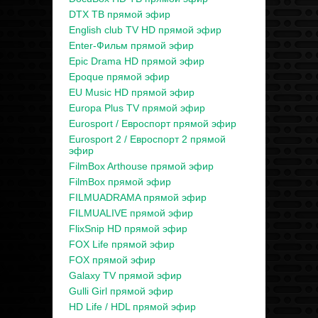
DTX ТВ прямой эфир
English club TV HD прямой эфир
Enter-Фильм прямой эфир
Epic Drama HD прямой эфир
Epoque прямой эфир
EU Music HD прямой эфир
Europa Plus TV прямой эфир
Eurosport / Евроспорт прямой эфир
Eurosport 2 / Евроспорт 2 прямой
эфир
FilmBox Arthouse прямой эфир
FilmBox прямой эфир
FILMUADRAMA прямой эфир
FILMUALIVE прямой эфир
FlixSnip HD прямой эфир
FOX Life прямой эфир
FOX прямой эфир
Galaxy TV прямой эфир
Gulli Girl прямой эфир
HD Life / HDL прямой эфир