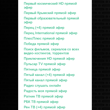
Первый космический HD прямой
эфир
Первый Крымский прямой эфир
Первый образовательный прямой
эфир
Перец (+4) прямой эфир
Перец International прямой эфир
ПлюсПлюс прямой эфир
Победа прямой эфир
Поиск фильмов, сериалов со всех
видео-хостингов, торрентов
Приключения HD прямой эфир
Пульсар TV прямой эфир
Пятница прямой эфир
Пятый канал (+4) прямой эфир
Пятый канал прямой эфир
Радио слушать онлайн
Радость моя прямой эфир
Ратник ТВ прямой эфир
РБК ТВ прямой эфир
Рен ТВ (+4) прямой эфир