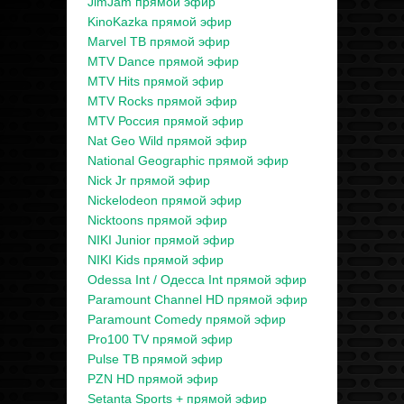
JimJam прямой эфир
KinoKazka прямой эфир
Marvel ТВ прямой эфир
MTV Dance прямой эфир
MTV Hits прямой эфир
MTV Rocks прямой эфир
MTV Россия прямой эфир
Nat Geo Wild прямой эфир
National Geographic прямой эфир
Nick Jr прямой эфир
Nickelodeon прямой эфир
Nicktoons прямой эфир
NIKI Junior прямой эфир
NIKI Kids прямой эфир
Odessa Int / Одесса Int прямой эфир
Paramount Channel HD прямой эфир
Paramount Comedy прямой эфир
Pro100 TV прямой эфир
Pulse ТВ прямой эфир
PZN HD прямой эфир
Setanta Sports + прямой эфир