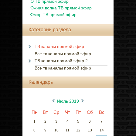
Ю ТВ прямой эфир
Южная волна ТВ прямой эфир
Юмор ТВ прямой эфир
Категории раздела
ТВ каналы прямой эфир
Все тв каналы прямой эфир
ТВ каналы прямой эфир 2
Все тв каналы прямой эфир
Календарь
«
»
Июль 2019
Пн
Вт
Ср
Чт
Пт
Сб
Вс
1
2
3
4
5
6
7
8
9
10
11
12
13
14