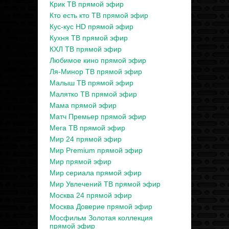
Крик ТВ прямой эфир
Кто есть кто ТВ прямой эфир
Кус-кус HD прямой эфир
Кухня ТВ прямой эфир
КХЛ ТВ прямой эфир
Любимое кино прямой эфир
Ля-Минор ТВ прямой эфир
Малыш ТВ прямой эфир
Малятко ТВ прямой эфир
Мама прямой эфир
Матч Премьер прямой эфир
Мега ТВ прямой эфир
Мир 24 прямой эфир
Мир Premium прямой эфир
Мир прямой эфир
Мир сериала прямой эфир
Мир Увлечений ТВ прямой эфир
Москва 24 прямой эфир
Москва Доверие прямой эфир
Мосфильм Золотая коллекция
прямой эфир