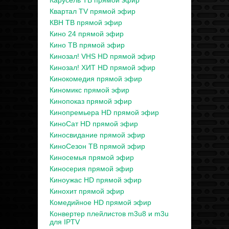
Карусель ТВ прямой эфир
Квартал TV прямой эфир
КВН ТВ прямой эфир
Кино 24 прямой эфир
Кино ТВ прямой эфир
Кинозал! VHS HD прямой эфир
Кинозал! ХИТ HD прямой эфир
Кинокомедия прямой эфир
Киномикс прямой эфир
Кинопоказ прямой эфир
Кинопремьера HD прямой эфир
КиноСат HD прямой эфир
Киносвидание прямой эфир
КиноСезон ТВ прямой эфир
Киносемья прямой эфир
Киносерия прямой эфир
Киноужас HD прямой эфир
Кинохит прямой эфир
Комедийное HD прямой эфир
Конвертер плейлистов m3u8 и m3u
для IPTV