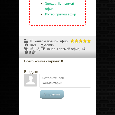
Звезда ТВ прямой
эфир
Интер прямой эфир
ТВ каналы прямой эфир
1021
Admin
+6
,
+2
,
ТВ каналы прямой эфир
,
+4
5.0
/
1
Всего комментариев
:
0
Войдите:
Отправить