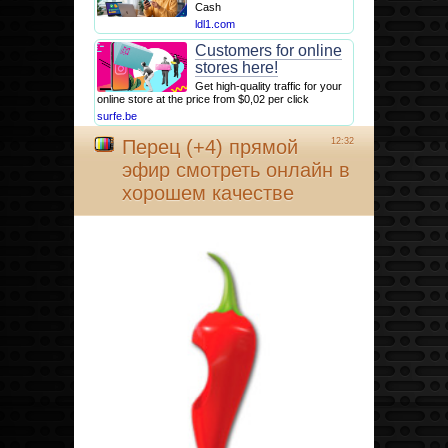
Cash
ldl1.com
Customers for online
stores here!
Get high-quality traffic for your
online store at the price from $0,02 per click
surfe.be
Перец (+4) прямой
12:32
эфир смотреть онлайн в
хорошем качестве