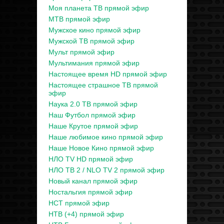
Моя планета ТВ прямой эфир
МТВ прямой эфир
Мужское кино прямой эфир
Мужской ТВ прямой эфир
Мульт прямой эфир
Мультимания прямой эфир
Настоящее время HD прямой эфир
Настоящее страшное ТВ прямой
эфир
Наука 2.0 ТВ прямой эфир
Наш Футбол прямой эфир
Наше Крутое прямой эфир
Наше любимое кино прямой эфир
Наше Новое Кино прямой эфир
НЛО TV HD прямой эфир
НЛО ТВ 2 / NLO TV 2 прямой эфир
Новый канал прямой эфир
Ностальгия прямой эфир
НСТ прямой эфир
НТВ (+4) прямой эфир