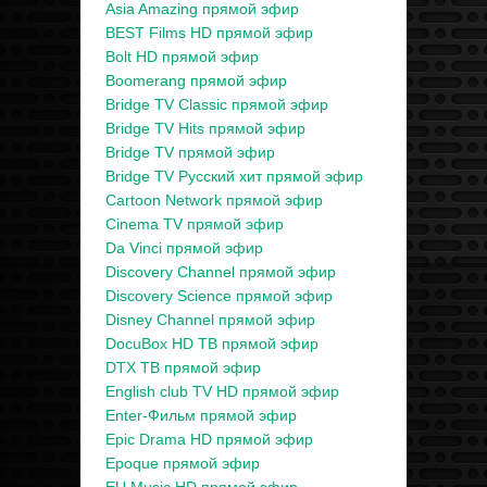
Asia Amazing прямой эфир
BEST Films HD прямой эфир
Bolt HD прямой эфир
Boomerang прямой эфир
Bridge TV Classic прямой эфир
Bridge TV Hits прямой эфир
Bridge TV прямой эфир
Bridge TV Русский хит прямой эфир
Cartoon Network прямой эфир
Cinema TV прямой эфир
Da Vinci прямой эфир
Discovery Channel прямой эфир
Discovery Science прямой эфир
Disney Channel прямой эфир
DocuBox HD ТВ прямой эфир
DTX ТВ прямой эфир
English club TV HD прямой эфир
Enter-Фильм прямой эфир
Epic Drama HD прямой эфир
Epoque прямой эфир