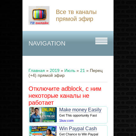
Все тв каналы
прямой эфир
NAVIGATION
Главная
»
2019
»
Июль
»
21
» Перец
(+4) прямой эфир
Отключите adblock, с ним
некоторые каналы не
работает
Make money Easily
Get This opportunity Fast
1buv.com
Win Paypal Cash
Get Chance to Win Paypal