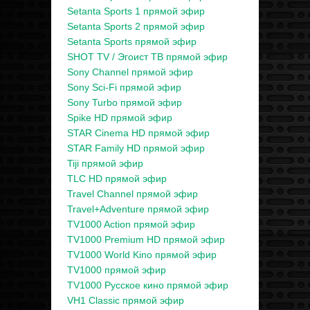
Setanta Sports 1 прямой эфир
Setanta Sports 2 прямой эфир
Setanta Sports прямой эфир
SHOT TV / Эгоист ТВ прямой эфир
Sony Channel прямой эфир
Sony Sci-Fi прямой эфир
Sony Turbo прямой эфир
Spike HD прямой эфир
STAR Cinema HD прямой эфир
STAR Family HD прямой эфир
Tiji прямой эфир
TLC HD прямой эфир
Travel Channel прямой эфир
Travel+Adventure прямой эфир
TV1000 Action прямой эфир
TV1000 Premium HD прямой эфир
TV1000 World Kino прямой эфир
TV1000 прямой эфир
TV1000 Русское кино прямой эфир
VH1 Classic прямой эфир