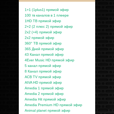
1+1 (1plus1) прямой эфир
100 тв каналов в 1 плеере
1HD ТВ прямой эфир
2+2 (2 плюс 2) прямой эфир
2x2 (+4) прямой эфир
2x2 прямой эфир
360° ТВ прямой эфир
365 Дней прямой эфир
43 Канал прямой эфир
4Ever Music HD прямой эфир
5 канал прямой эфир
8 Канал прямой эфир
ACB TV прямой эфир
AIVA HD прямой эфир
Amedia 1 прямой эфир
Amedia 2 прямой эфир
Amedia Hit прямой эфир
Amedia Premium HD прямой эфир
Animal planet прямой эфир