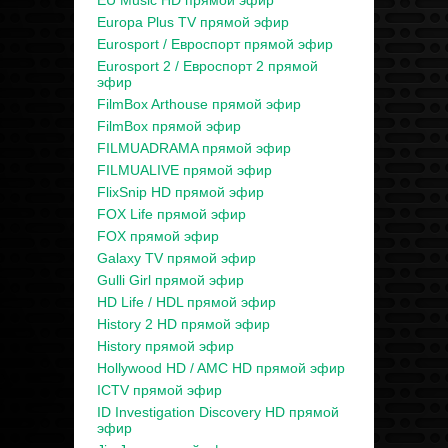
EU Music HD прямой эфир
Europa Plus TV прямой эфир
Eurosport / Евроспорт прямой эфир
Eurosport 2 / Евроспорт 2 прямой
эфир
FilmBox Arthouse прямой эфир
FilmBox прямой эфир
FILMUADRAMA прямой эфир
FILMUALIVE прямой эфир
FlixSnip HD прямой эфир
FOX Life прямой эфир
FOX прямой эфир
Galaxy TV прямой эфир
Gulli Girl прямой эфир
HD Life / HDL прямой эфир
History 2 HD прямой эфир
History прямой эфир
Hollywood HD / AMC HD прямой эфир
ICTV прямой эфир
ID Investigation Discovery HD прямой
эфир