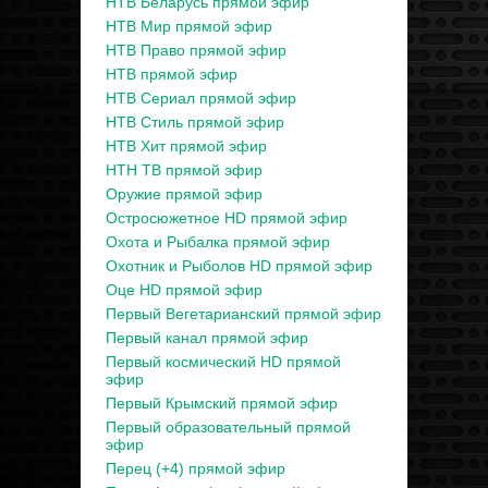
НТВ Беларусь прямой эфир
НТВ Мир прямой эфир
НТВ Право прямой эфир
НТВ прямой эфир
НТВ Сериал прямой эфир
НТВ Стиль прямой эфир
НТВ Хит прямой эфир
НТН ТВ прямой эфир
Оружие прямой эфир
Остросюжетное HD прямой эфир
Охота и Рыбалка прямой эфир
Охотник и Рыболов HD прямой эфир
Оце HD прямой эфир
Первый Вегетарианский прямой эфир
Первый канал прямой эфир
Первый космический HD прямой
эфир
Первый Крымский прямой эфир
Первый образовательный прямой
эфир
Перец (+4) прямой эфир