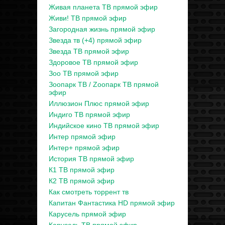
Живая планета ТВ прямой эфир
Живи! ТВ прямой эфир
Загородная жизнь прямой эфир
Звезда тв (+4) прямой эфир
Звезда ТВ прямой эфир
Здоровое ТВ прямой эфир
Зоо ТВ прямой эфир
Зоопарк ТВ / Zooпарк ТВ прямой
эфир
Иллюзион Плюс прямой эфир
Индиго ТВ прямой эфир
Индийское кино ТВ прямой эфир
Интер прямой эфир
Интер+ прямой эфир
История ТВ прямой эфир
К1 ТВ прямой эфир
К2 ТВ прямой эфир
Как смотреть торрент тв
Капитан Фантастика HD прямой эфир
Карусель прямой эфир