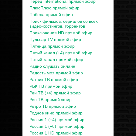
Перец International прямой эфир
ПлюсПлюс прямой эфир
Победа прямой эфир
Поиск фильмов, сериалов со всех
видео-хостингов, торрентов
Приключения HD прямой эфир
Пульсар TV прямой эфир
Пятница прямой эфир
Пятый канал (+4) прямой эфир
Пятый канал прямой эфир
Радио слушать онлайн
Радость моя прямой эфир
Ратник ТВ прямой эфир
РБК ТВ прямой эфир
Рен ТВ (+4) прямой эфир
Рен ТВ прямой эфир
Ретро ТВ прямой эфир
Родное кино прямой эфир
Россия 1 (+4) прямой эфир
Россия 1 (+6) прямой эфир
Россия 1 HD прямой эфир