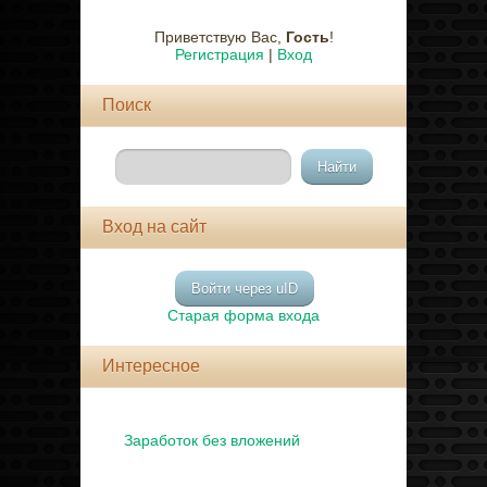
Приветствую Вас
,
Гость
!
Регистрация
|
Вход
Поиск
Вход на сайт
Войти через uID
Старая форма входа
Интересное
Заработок без вложений