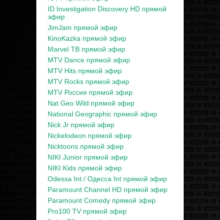
ID Investigation Discovery HD прямой
эфир
JimJam прямой эфир
KinoKazka прямой эфир
Marvel ТВ прямой эфир
MTV Dance прямой эфир
MTV Hits прямой эфир
MTV Rocks прямой эфир
MTV Россия прямой эфир
Nat Geo Wild прямой эфир
National Geographic прямой эфир
Nick Jr прямой эфир
Nickelodeon прямой эфир
Nicktoons прямой эфир
NIKI Junior прямой эфир
NIKI Kids прямой эфир
Odessa Int / Одесса Int прямой эфир
Paramount Channel HD прямой эфир
Paramount Comedy прямой эфир
Pro100 TV прямой эфир