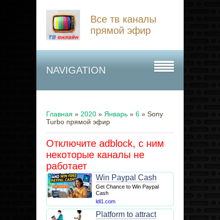
Все тв каналы
прямой эфир
NAVIGATION
Главная
»
2020
»
Январь
»
6
» Sony
Turbo прямой эфир
Отключите adblock, с ним
некоторые каналы не
работает
Win Paypal Cash
Get Chance to Win Paypal
Cash
ldl1.com
Platform to attract