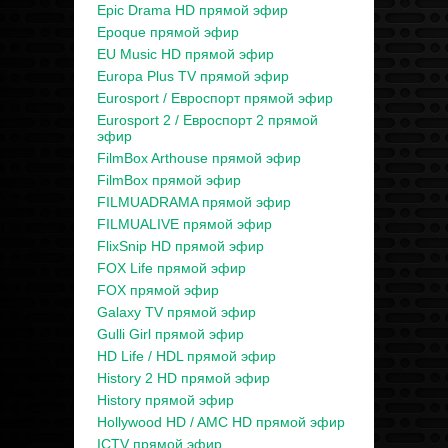
Epic Drama HD прямой эфир
Epoque прямой эфир
EU Music HD прямой эфир
Europa Plus TV прямой эфир
Eurosport / Евроспорт прямой эфир
Eurosport 2 / Евроспорт 2 прямой
эфир
FilmBox Arthouse прямой эфир
FilmBox прямой эфир
FILMUADRAMA прямой эфир
FILMUALIVE прямой эфир
FlixSnip HD прямой эфир
FOX Life прямой эфир
FOX прямой эфир
Galaxy TV прямой эфир
Gulli Girl прямой эфир
HD Life / HDL прямой эфир
History 2 HD прямой эфир
History прямой эфир
Hollywood HD / AMC HD прямой эфир
ICTV прямой эфир