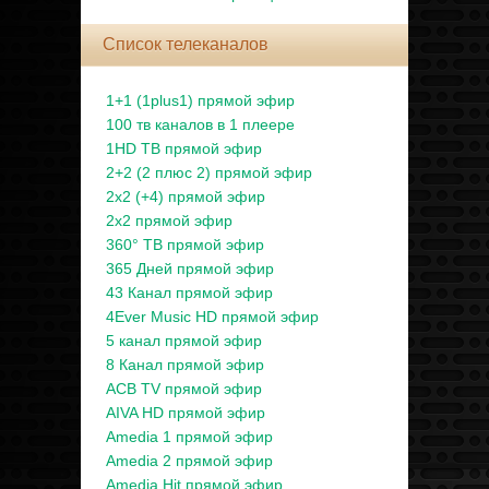
Список телеканалов
1+1 (1plus1) прямой эфир
100 тв каналов в 1 плеере
1HD ТВ прямой эфир
2+2 (2 плюс 2) прямой эфир
2x2 (+4) прямой эфир
2x2 прямой эфир
360° ТВ прямой эфир
365 Дней прямой эфир
43 Канал прямой эфир
4Ever Music HD прямой эфир
5 канал прямой эфир
8 Канал прямой эфир
ACB TV прямой эфир
AIVA HD прямой эфир
Amedia 1 прямой эфир
Amedia 2 прямой эфир
Amedia Hit прямой эфир