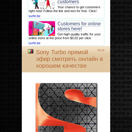
customers
Your chance to get customers
right now! Follow the link and test for free. Click!
surfe.be
Customers for online
stores here!
Get high-quality traffic for your
online store at the price from $0,02 per click
surfe.be
Sony Turbo прямой
08:29
эфир смотреть онлайн в
хорошем качестве