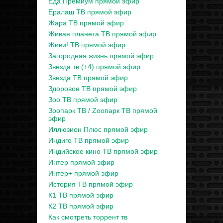
Еда Премиум прямой эфир
Ералаш ТВ прямой эфир
Жара ТВ прямой эфир
Живая планета ТВ прямой эфир
Живи! ТВ прямой эфир
Загородная жизнь прямой эфир
Звезда тв (+4) прямой эфир
Звезда ТВ прямой эфир
Здоровое ТВ прямой эфир
Зоо ТВ прямой эфир
Зоопарк ТВ / Zooпарк ТВ прямой
эфир
Иллюзион Плюс прямой эфир
Индиго ТВ прямой эфир
Индийское кино ТВ прямой эфир
Интер прямой эфир
Интер+ прямой эфир
История ТВ прямой эфир
К1 ТВ прямой эфир
К2 ТВ прямой эфир
Как смотреть торрент тв