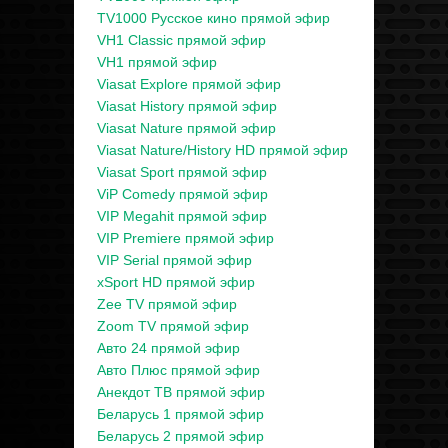
TV1000 Русское кино прямой эфир
VH1 Classic прямой эфир
VH1 прямой эфир
Viasat Explore прямой эфир
Viasat History прямой эфир
Viasat Nature прямой эфир
Viasat Nature/History HD прямой эфир
Viasat Sport прямой эфир
ViP Comedy прямой эфир
VIP Megahit прямой эфир
VIP Premiere прямой эфир
VIP Serial прямой эфир
xSport HD прямой эфир
Zee TV прямой эфир
Zoom TV прямой эфир
Авто 24 прямой эфир
Авто Плюс прямой эфир
Анекдот ТВ прямой эфир
Беларусь 1 прямой эфир
Беларусь 2 прямой эфир