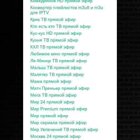
Комедийное HD прямой эфир
Конвертер плейлистов m3u8 и m3u
для IPTV
Крик ТВ прямой эфир
Кто есть кто ТВ прямой эфир
Кус-кус HD прямой эфир
Кухня ТВ прямой эфир
КХЛ ТВ прямой эфир
Любимое кино прямой эфир
Ля-Минор ТВ прямой эфир
Малыш ТВ прямой эфир
Малятко ТВ прямой эфир
Мама прямой эфир
Матч Премьер прямой эфир
Мега ТВ прямой эфир
Мир 24 прямой эфир
Мир Premium прямой эфир
Мир прямой эфир
Мир сериала прямой эфир
Мир Увлечений ТВ прямой эфир
Москва 24 прямой эфир