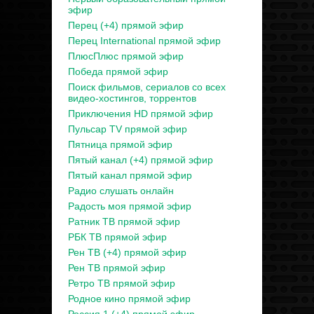
эфир
Перец (+4) прямой эфир
Перец International прямой эфир
ПлюсПлюс прямой эфир
Победа прямой эфир
Поиск фильмов, сериалов со всех
видео-хостингов, торрентов
Приключения HD прямой эфир
Пульсар TV прямой эфир
Пятница прямой эфир
Пятый канал (+4) прямой эфир
Пятый канал прямой эфир
Радио слушать онлайн
Радость моя прямой эфир
Ратник ТВ прямой эфир
РБК ТВ прямой эфир
Рен ТВ (+4) прямой эфир
Рен ТВ прямой эфир
Ретро ТВ прямой эфир
Родное кино прямой эфир