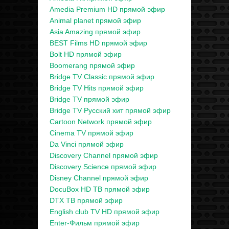
Amedia Premium HD прямой эфир
Animal planet прямой эфир
Asia Amazing прямой эфир
BEST Films HD прямой эфир
Bolt HD прямой эфир
Boomerang прямой эфир
Bridge TV Classic прямой эфир
Bridge TV Hits прямой эфир
Bridge TV прямой эфир
Bridge TV Русский хит прямой эфир
Cartoon Network прямой эфир
Cinema TV прямой эфир
Da Vinci прямой эфир
Discovery Channel прямой эфир
Discovery Science прямой эфир
Disney Channel прямой эфир
DocuBox HD ТВ прямой эфир
DTX ТВ прямой эфир
English club TV HD прямой эфир
Enter-Фильм прямой эфир