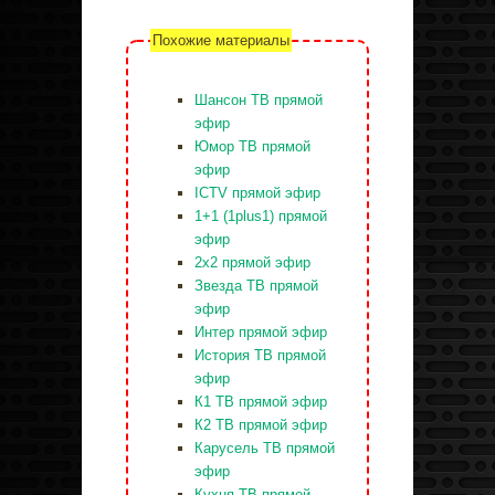
Похожие материалы
Шансон ТВ прямой
эфир
Юмор ТВ прямой
эфир
ICTV прямой эфир
1+1 (1plus1) прямой
эфир
2x2 прямой эфир
Звезда ТВ прямой
эфир
Интер прямой эфир
История ТВ прямой
эфир
К1 ТВ прямой эфир
К2 ТВ прямой эфир
Карусель ТВ прямой
эфир
Кухня ТВ прямой