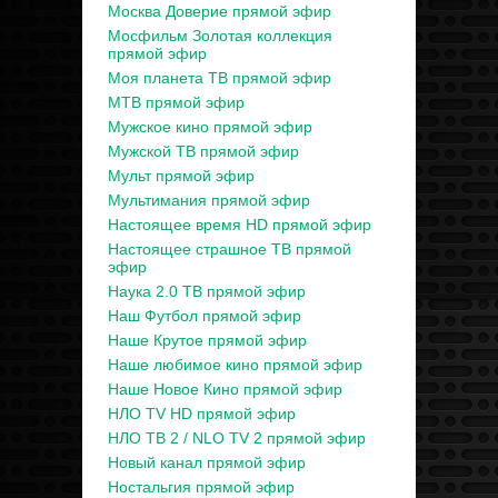
Москва Доверие прямой эфир
Мосфильм Золотая коллекция
прямой эфир
Моя планета ТВ прямой эфир
МТВ прямой эфир
Мужское кино прямой эфир
Мужской ТВ прямой эфир
Мульт прямой эфир
Мультимания прямой эфир
Настоящее время HD прямой эфир
Настоящее страшное ТВ прямой
эфир
Наука 2.0 ТВ прямой эфир
Наш Футбол прямой эфир
Наше Крутое прямой эфир
Наше любимое кино прямой эфир
Наше Новое Кино прямой эфир
НЛО TV HD прямой эфир
НЛО ТВ 2 / NLO TV 2 прямой эфир
Новый канал прямой эфир
Ностальгия прямой эфир