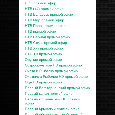
НСТ прямой эфир
НТВ (+4) прямой эфир
НТВ Беларусь прямой эфир
НТВ Мир прямой эфир
НТВ Право прямой эфир
НТВ прямой эфир
НТВ Сериал прямой эфир
НТВ Стиль прямой эфир
НТВ Хит прямой эфир
НТН ТВ прямой эфир
Оружие прямой эфир
Остросюжетное HD прямой эфир
Охота и Рыбалка прямой эфир
Охотник и Рыболов HD прямой эфир
Оце HD прямой эфир
Первый Вегетарианский прямой эфир
Первый канал прямой эфир
Первый космический HD прямой
эфир
Первый Крымский прямой эфир
Первый образовательный прямой