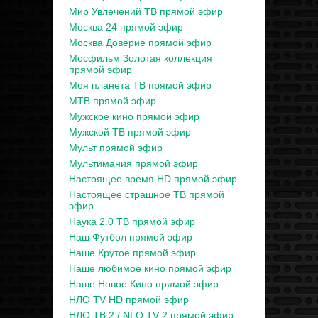
Мир Увлечений ТВ прямой эфир
Москва 24 прямой эфир
Москва Доверие прямой эфир
Мосфильм Золотая коллекция
прямой эфир
Моя планета ТВ прямой эфир
МТВ прямой эфир
Мужское кино прямой эфир
Мужской ТВ прямой эфир
Мульт прямой эфир
Мультимания прямой эфир
Настоящее время HD прямой эфир
Настоящее страшное ТВ прямой
эфир
Наука 2.0 ТВ прямой эфир
Наш Футбол прямой эфир
Наше Крутое прямой эфир
Наше любимое кино прямой эфир
Наше Новое Кино прямой эфир
НЛО TV HD прямой эфир
НЛО ТВ 2 / NLO TV 2 прямой эфир