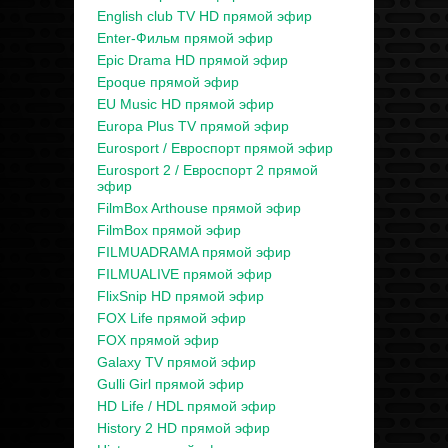
English club TV HD прямой эфир
Enter-Фильм прямой эфир
Epic Drama HD прямой эфир
Epoque прямой эфир
EU Music HD прямой эфир
Europa Plus TV прямой эфир
Eurosport / Евроспорт прямой эфир
Eurosport 2 / Евроспорт 2 прямой
эфир
FilmBox Arthouse прямой эфир
FilmBox прямой эфир
FILMUADRAMA прямой эфир
FILMUALIVE прямой эфир
FlixSnip HD прямой эфир
FOX Life прямой эфир
FOX прямой эфир
Galaxy TV прямой эфир
Gulli Girl прямой эфир
HD Life / HDL прямой эфир
History 2 HD прямой эфир