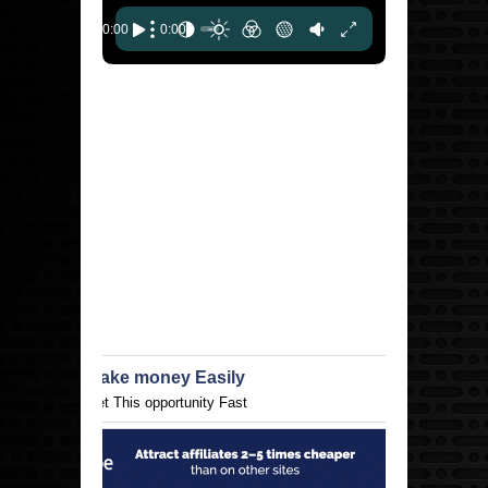
Make money Easily
Get This opportunity Fast
1buv.co