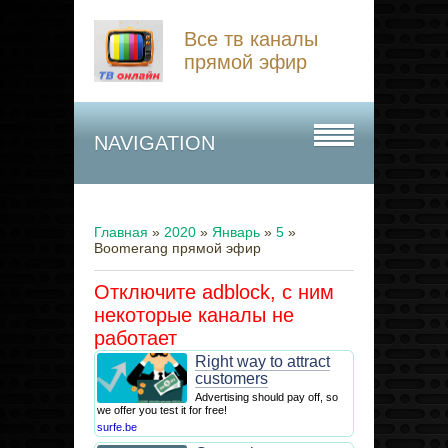
Все тв каналы
прямой эфир
NAVIGATION
Главная
»
2020
»
Январь
»
5
»
Boomerang прямой эфир
Отключите adblock, с ним
некоторые каналы не
работает
Right way to attract
customers
Advertising should pay off, so
we offer you test it for free!
surfe.be