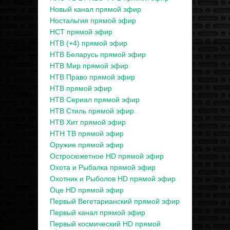
Новый канал прямой эфир
Ностальгия прямой эфир
НСТ прямой эфир
НТВ (+4) прямой эфир
НТВ Беларусь прямой эфир
НТВ Мир прямой эфир
НТВ Право прямой эфир
НТВ прямой эфир
НТВ Сериал прямой эфир
НТВ Стиль прямой эфир
НТВ Хит прямой эфир
НТН ТВ прямой эфир
Оружие прямой эфир
Остросюжетное HD прямой эфир
Охота и Рыбалка прямой эфир
Охотник и Рыболов HD прямой эфир
Оце HD прямой эфир
Первый Вегетарианский прямой эфир
Первый канал прямой эфир
Первый космический HD прямой