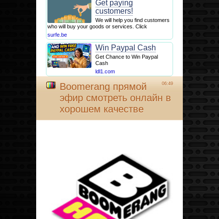
Get paying
customers!
We will help you find customers
who will buy your goods or services. Click
surfe.be
Win Paypal Cash
Get Chance to Win Paypal
Cash
ldl1.com
Boomerang прямой
06:49
эфир смотреть онлайн в
хорошем качестве