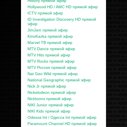
History прямой эфир
Hollywood HD / AMC HD прямой эфир
ICTV прямой эфир
ID Investigation Discovery HD прямой
эфир
JimJam прямой эфир
KinoKazka прямой эфир
Marvel ТВ прямой эфир
MTV Dance прямой эфир
MTV Hits прямой эфир
MTV Rocks прямой эфир
MTV Россия прямой эфир
Nat Geo Wild прямой эфир
National Geographic прямой эфир
Nick Jr прямой эфир
Nickelodeon прямой эфир
Nicktoons прямой эфир
NIKI Junior прямой эфир
NIKI Kids прямой эфир
Odessa Int / Одесса Int прямой эфир
Paramount Channel HD прямой эфир