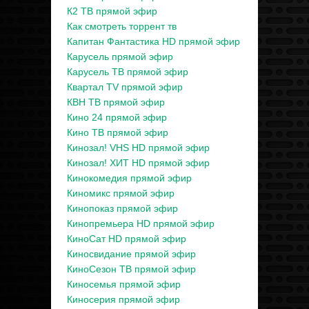
К2 ТВ прямой эфир
Как смотреть торрент тв
Капитан Фантастика HD прямой эфир
Карусель прямой эфир
Карусель ТВ прямой эфир
Квартал TV прямой эфир
КВН ТВ прямой эфир
Кино 24 прямой эфир
Кино ТВ прямой эфир
Кинозал! VHS HD прямой эфир
Кинозал! ХИТ HD прямой эфир
Кинокомедия прямой эфир
Киномикс прямой эфир
Кинопоказ прямой эфир
Кинопремьера HD прямой эфир
КиноСат HD прямой эфир
Киносвидание прямой эфир
КиноСезон ТВ прямой эфир
Киносемья прямой эфир
Киносерия прямой эфир