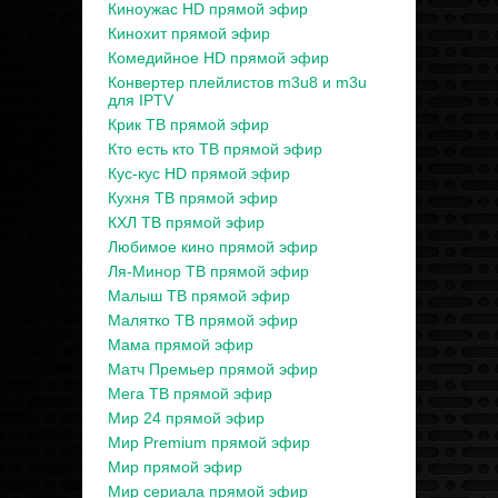
Киноужас HD прямой эфир
Кинохит прямой эфир
Комедийное HD прямой эфир
Конвертер плейлистов m3u8 и m3u
для IPTV
Крик ТВ прямой эфир
Кто есть кто ТВ прямой эфир
Кус-кус HD прямой эфир
Кухня ТВ прямой эфир
КХЛ ТВ прямой эфир
Любимое кино прямой эфир
Ля-Минор ТВ прямой эфир
Малыш ТВ прямой эфир
Малятко ТВ прямой эфир
Мама прямой эфир
Матч Премьер прямой эфир
Мега ТВ прямой эфир
Мир 24 прямой эфир
Мир Premium прямой эфир
Мир прямой эфир
Мир сериала прямой эфир