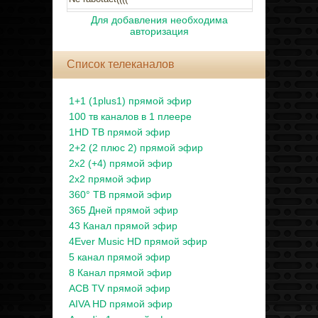
Для добавления необходима
авторизация
Список телеканалов
1+1 (1plus1) прямой эфир
100 тв каналов в 1 плеере
1HD ТВ прямой эфир
2+2 (2 плюс 2) прямой эфир
2x2 (+4) прямой эфир
2x2 прямой эфир
360° ТВ прямой эфир
365 Дней прямой эфир
43 Канал прямой эфир
4Ever Music HD прямой эфир
5 канал прямой эфир
8 Канал прямой эфир
ACB TV прямой эфир
AIVA HD прямой эфир