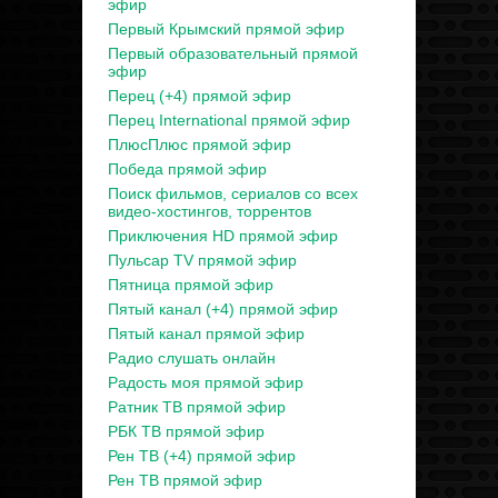
эфир
Первый Крымский прямой эфир
Первый образовательный прямой
эфир
Перец (+4) прямой эфир
Перец International прямой эфир
ПлюсПлюс прямой эфир
Победа прямой эфир
Поиск фильмов, сериалов со всех
видео-хостингов, торрентов
Приключения HD прямой эфир
Пульсар TV прямой эфир
Пятница прямой эфир
Пятый канал (+4) прямой эфир
Пятый канал прямой эфир
Радио слушать онлайн
Радость моя прямой эфир
Ратник ТВ прямой эфир
РБК ТВ прямой эфир
Рен ТВ (+4) прямой эфир
Рен ТВ прямой эфир