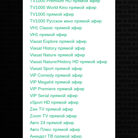
TV1000 Premium HD прямой эфир
TV1000 World Kino прямой эфир
TV1000 прямой эфир
TV1000 Русское кино прямой эфир
VH1 Classic прямой эфир
VH1 прямой эфир
Viasat Explore прямой эфир
Viasat History прямой эфир
Viasat Nature прямой эфир
Viasat Nature/History HD прямой эфир
Viasat Sport прямой эфир
ViP Comedy прямой эфир
VIP Megahit прямой эфир
VIP Premiere прямой эфир
VIP Serial прямой эфир
xSport HD прямой эфир
Zee TV прямой эфир
Zoom TV прямой эфир
Авто 24 прямой эфир
Авто Плюс прямой эфир
Анекдот ТВ прямой эфир