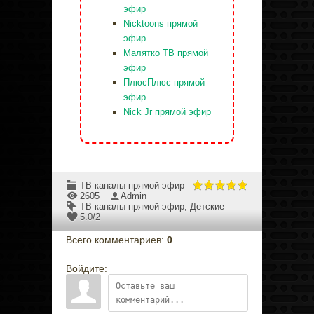
эфир
Nicktoons прямой
эфир
Малятко ТВ прямой
эфир
ПлюсПлюс прямой
эфир
Nick Jr прямой эфир
ТВ каналы прямой эфир
2605
Admin
ТВ каналы прямой эфир
,
Детские
5.0
/
2
Всего комментариев
:
0
Войдите: