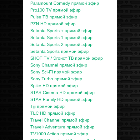
Paramount Comedy прямой эфир
Pro100 TV прямой эфир
Pulse ТВ прямой эфир
PZN HD прямой эфир
Setanta Sports + прямой эфир
Setanta Sports 1 прямой эфир
Setanta Sports 2 прямой эфир
Setanta Sports прямой эфир
SHOT TV / Эгоист ТВ прямой эфир
Sony Channel прямой эфир
Sony Sci-Fi прямой эфир
Sony Turbo прямой эфир
Spike HD прямой эфир
STAR Cinema HD прямой эфир
STAR Family HD прямой эфир
Tiji прямой эфир
TLC HD прямой эфир
Travel Channel прямой эфир
Travel+Adventure прямой эфир
TV1000 Action прямой эфир