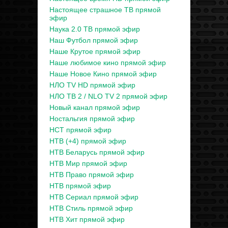
Настоящее страшное ТВ прямой
эфир
Наука 2.0 ТВ прямой эфир
Наш Футбол прямой эфир
Наше Крутое прямой эфир
Наше любимое кино прямой эфир
Наше Новое Кино прямой эфир
НЛО TV HD прямой эфир
НЛО ТВ 2 / NLO TV 2 прямой эфир
Новый канал прямой эфир
Ностальгия прямой эфир
НСТ прямой эфир
НТВ (+4) прямой эфир
НТВ Беларусь прямой эфир
НТВ Мир прямой эфир
НТВ Право прямой эфир
НТВ прямой эфир
НТВ Сериал прямой эфир
НТВ Стиль прямой эфир
НТВ Хит прямой эфир