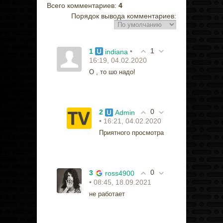
Всего комментариев
:
4
Порядок вывода комментариев:
1
1
•
indiana
16:19, 04.02.2020
О , то шо надо!
0
2
Admin
• 16:21, 04.02.2020
Приятного просмотра
0
3
ross4900
• 08:45, 18.09.2021
не работает