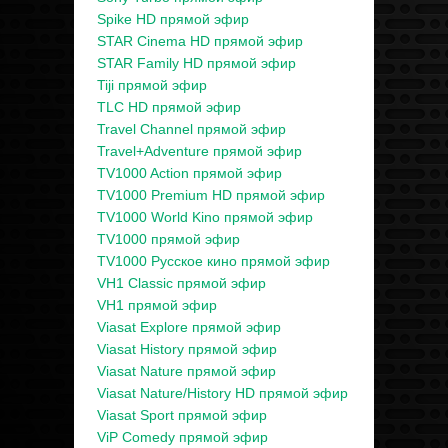
Spike HD прямой эфир
STAR Cinema HD прямой эфир
STAR Family HD прямой эфир
Tiji прямой эфир
TLC HD прямой эфир
Travel Channel прямой эфир
Travel+Adventure прямой эфир
TV1000 Action прямой эфир
TV1000 Premium HD прямой эфир
TV1000 World Kino прямой эфир
TV1000 прямой эфир
TV1000 Русское кино прямой эфир
VH1 Classic прямой эфир
VH1 прямой эфир
Viasat Explore прямой эфир
Viasat History прямой эфир
Viasat Nature прямой эфир
Viasat Nature/History HD прямой эфир
Viasat Sport прямой эфир
ViP Comedy прямой эфир