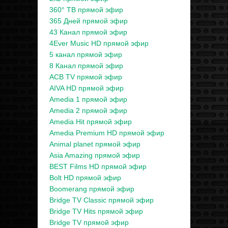
360° ТВ прямой эфир
365 Дней прямой эфир
43 Канал прямой эфир
4Ever Music HD прямой эфир
5 канал прямой эфир
8 Канал прямой эфир
ACB TV прямой эфир
AIVA HD прямой эфир
Amedia 1 прямой эфир
Amedia 2 прямой эфир
Amedia Hit прямой эфир
Amedia Premium HD прямой эфир
Animal planet прямой эфир
Asia Amazing прямой эфир
BEST Films HD прямой эфир
Bolt HD прямой эфир
Boomerang прямой эфир
Bridge TV Classic прямой эфир
Bridge TV Hits прямой эфир
Bridge TV прямой эфир