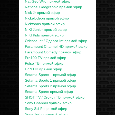
Nat Geo Wild прямой эфир
National Geographic прямой эфир
Nick Jr прямой эфир
Nickelodeon прямой эфир
Nicktoons прямой эфир
NIKI Junior прямой эфир
NIKI Kids прямой эфир
Odessa Int / Одесса Int прямой эфир
Paramount Channel HD прямой эфир
Paramount Comedy прямой эфир
Pro100 TV прямой эфир
Pulse ТВ прямой эфир
PZN HD прямой эфир
Setanta Sports + прямой эфир
Setanta Sports 1 прямой эфир
Setanta Sports 2 прямой эфир
Setanta Sports прямой эфир
SHOT TV / Эгоист ТВ прямой эфир
Sony Channel прямой эфир
Sony Sci-Fi прямой эфир
Sony Turbo прямой эфир