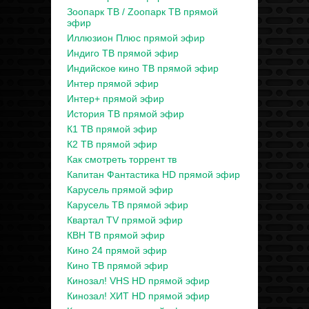
Зоопарк ТВ / Zooпарк ТВ прямой
эфир
Иллюзион Плюс прямой эфир
Индиго ТВ прямой эфир
Индийское кино ТВ прямой эфир
Интер прямой эфир
Интер+ прямой эфир
История ТВ прямой эфир
К1 ТВ прямой эфир
К2 ТВ прямой эфир
Как смотреть торрент тв
Капитан Фантастика HD прямой эфир
Карусель прямой эфир
Карусель ТВ прямой эфир
Квартал TV прямой эфир
КВН ТВ прямой эфир
Кино 24 прямой эфир
Кино ТВ прямой эфир
Кинозал! VHS HD прямой эфир
Кинозал! ХИТ HD прямой эфир