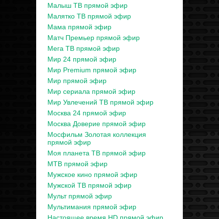
Малыш ТВ прямой эфир
Малятко ТВ прямой эфир
Мама прямой эфир
Матч Премьер прямой эфир
Мега ТВ прямой эфир
Мир 24 прямой эфир
Мир Premium прямой эфир
Мир прямой эфир
Мир сериала прямой эфир
Мир Увлечений ТВ прямой эфир
Москва 24 прямой эфир
Москва Доверие прямой эфир
Мосфильм Золотая коллекция
прямой эфир
Моя планета ТВ прямой эфир
МТВ прямой эфир
Мужское кино прямой эфир
Мужской ТВ прямой эфир
Мульт прямой эфир
Мультимания прямой эфир
Настоящее время HD прямой эфир