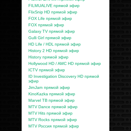
FILMUALIVE прямой эфир
FlixSnip HD прямой эфир
FOX Life прямой эфир
FOX прямой эфир
Galaxy TV прямой эфир
Gulli Girl прямой эфир
HD Life / HDL прямой эфир
History 2 HD прямой эфир
History прямой эфир
Hollywood HD / AMC HD прямой эфир
ICTV прямой эфир
ID Investigation Discovery HD прямой
эфир
JimJam прямой эфир
KinoKazka прямой эфир
Marvel ТВ прямой эфир
MTV Dance прямой эфир
MTV Hits прямой эфир
MTV Rocks прямой эфир
MTV Россия прямой эфир