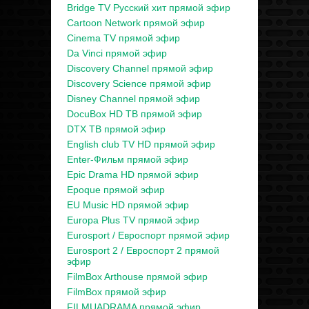
Bridge TV Русский хит прямой эфир
Cartoon Network прямой эфир
Cinema TV прямой эфир
Da Vinci прямой эфир
Discovery Channel прямой эфир
Discovery Science прямой эфир
Disney Channel прямой эфир
DocuBox HD ТВ прямой эфир
DTX ТВ прямой эфир
English club TV HD прямой эфир
Enter-Фильм прямой эфир
Epic Drama HD прямой эфир
Epoque прямой эфир
EU Music HD прямой эфир
Europa Plus TV прямой эфир
Eurosport / Евроспорт прямой эфир
Eurosport 2 / Евроспорт 2 прямой
эфир
FilmBox Arthouse прямой эфир
FilmBox прямой эфир
FILMUADRAMA прямой эфир