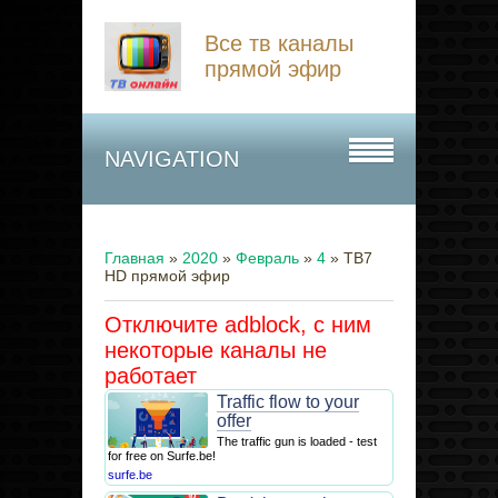
Все тв каналы
прямой эфир
NAVIGATION
Главная
»
2020
»
Февраль
»
4
» ТВ7
HD прямой эфир
Отключите adblock, с ним
некоторые каналы не
работает
Traffic flow to your
offer
The traffic gun is loaded - test
for free on Surfe.be!
surfe.be