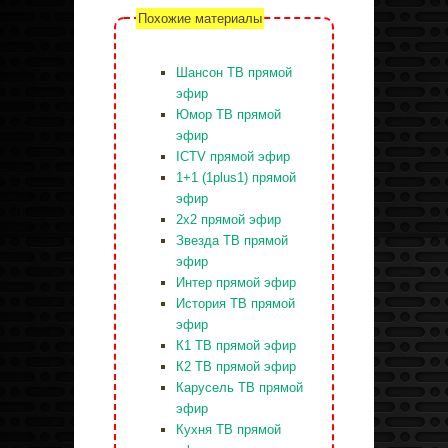
Похожие материалы
Шансон ТВ прямой
эфир
Юмор ТВ прямой
эфир
ICTV прямой эфир
1+1 (1plus1) прямой
эфир
2x2 прямой эфир
Звезда ТВ прямой
эфир
Интер прямой эфир
История ТВ прямой
эфир
К1 ТВ прямой эфир
К2 ТВ прямой эфир
Карусель ТВ прямой
эфир
Кухня ТВ прямой