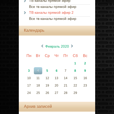
ТВ каналы прямой эфир
Все тв каналы прямой эфир
ТВ каналы прямой эфир 2
Все тв каналы прямой эфир
Календарь
«
»
Февраль 2020
Пн
Вт
Ср
Чт
Пт
Сб
Вс
1
2
3
4
5
6
7
8
9
10
11
12
13
14
15
16
17
18
19
20
21
22
23
24
25
26
27
28
29
Архив записей