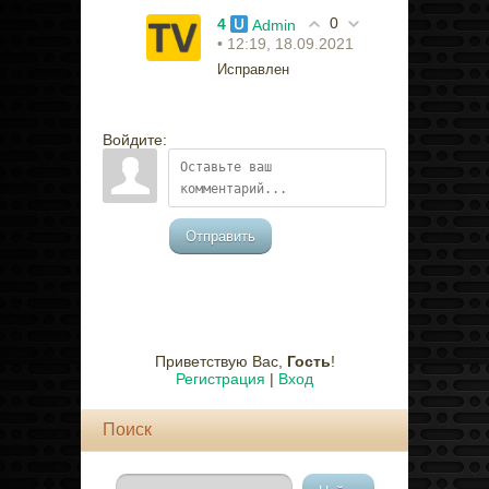
0
4
Admin
• 12:19, 18.09.2021
Исправлен
Войдите:
Отправить
Приветствую Вас
,
Гость
!
Регистрация
|
Вход
Поиск