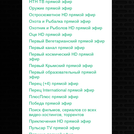
НТН ТВ прямой эфир
Оружие прямой эфир
Остросюжетное HD прямой эфир
Охота и Рыбалка прямой эфир
Охотник и Рыболов HD прямой эфир
Оце HD прямой эфир
Первый Вегетарианский прямой эфир
Первый канал прямой эфир
Первый космический HD прямой
эфир
Первый Крымский прямой эфир
Первый образовательный прямой
эфир
Перец (+4) прямой эфир
Перец International прямой эфир
ПлюсПлюс прямой эфир
Победа прямой эфир
Поиск фильмов, сериалов со всех
видео-хостингов, торрентов
Приключения HD прямой эфир
Пульсар TV прямой эфир