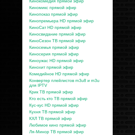
Кинокомедия прямой эфир
Киномикс прямой эфир
Кинопоказ прямой эфир
Кинопремьера HD прямой эфир
КиноСат HD прямой эфир
Киносвидание прямой эфир
КиноСезон ТВ прямой эфир
Киносемья прямой эфир
Киносерия прямой эфир
Киноужас HD прямой эфир
Кинохит прямой эфир
Комедийное HD прямой эфир
Конвертер плейлистов m3u8 и m3u
для IPTV
Крик ТВ прямой эфир
Кто есть кто ТВ прямой эфир
Кус-кус HD прямой эфир
Кухня ТВ прямой эфир
КХЛ ТВ прямой эфир
Любимое кино прямой эфир
Ля-Минор ТВ прямой эфир