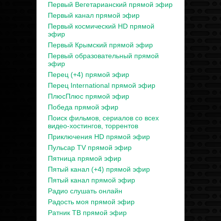
Первый Вегетарианский прямой эфир
Первый канал прямой эфир
Первый космический HD прямой
эфир
Первый Крымский прямой эфир
Первый образовательный прямой
эфир
Перец (+4) прямой эфир
Перец International прямой эфир
ПлюсПлюс прямой эфир
Победа прямой эфир
Поиск фильмов, сериалов со всех
видео-хостингов, торрентов
Приключения HD прямой эфир
Пульсар TV прямой эфир
Пятница прямой эфир
Пятый канал (+4) прямой эфир
Пятый канал прямой эфир
Радио слушать онлайн
Радость моя прямой эфир
Ратник ТВ прямой эфир