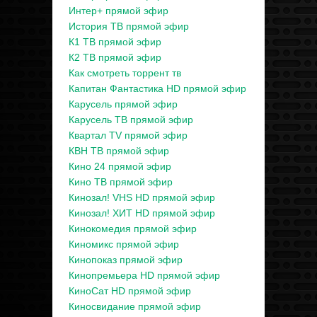
Интер+ прямой эфир
История ТВ прямой эфир
К1 ТВ прямой эфир
К2 ТВ прямой эфир
Как смотреть торрент тв
Капитан Фантастика HD прямой эфир
Карусель прямой эфир
Карусель ТВ прямой эфир
Квартал TV прямой эфир
КВН ТВ прямой эфир
Кино 24 прямой эфир
Кино ТВ прямой эфир
Кинозал! VHS HD прямой эфир
Кинозал! ХИТ HD прямой эфир
Кинокомедия прямой эфир
Киномикс прямой эфир
Кинопоказ прямой эфир
Кинопремьера HD прямой эфир
КиноСат HD прямой эфир
Киносвидание прямой эфир