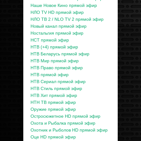
Наше Новое Кино прямой эфир
НЛО TV HD прямой эфир
НЛО ТВ 2 / NLO TV 2 прямой эфир
Новый канал прямой эфир
Ностальгия прямой эфир
НСТ прямой эфир
НТВ (+4) прямой эфир
НТВ Беларусь прямой эфир
НТВ Мир прямой эфир
НТВ Право прямой эфир
НТВ прямой эфир
НТВ Сериал прямой эфир
НТВ Стиль прямой эфир
НТВ Хит прямой эфир
НТН ТВ прямой эфир
Оружие прямой эфир
Остросюжетное HD прямой эфир
Охота и Рыбалка прямой эфир
Охотник и Рыболов HD прямой эфир
Оце HD прямой эфир