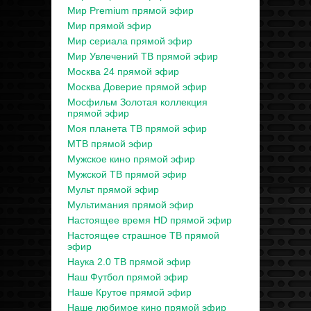
Мир Premium прямой эфир
Мир прямой эфир
Мир сериала прямой эфир
Мир Увлечений ТВ прямой эфир
Москва 24 прямой эфир
Москва Доверие прямой эфир
Мосфильм Золотая коллекция
прямой эфир
Моя планета ТВ прямой эфир
МТВ прямой эфир
Мужское кино прямой эфир
Мужской ТВ прямой эфир
Мульт прямой эфир
Мультимания прямой эфир
Настоящее время HD прямой эфир
Настоящее страшное ТВ прямой
эфир
Наука 2.0 ТВ прямой эфир
Наш Футбол прямой эфир
Наше Крутое прямой эфир
Наше любимое кино прямой эфир