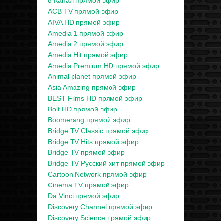
8 Канал прямой эфир
ACB TV прямой эфир
AIVA HD прямой эфир
Amedia 1 прямой эфир
Amedia 2 прямой эфир
Amedia Hit прямой эфир
Amedia Premium HD прямой эфир
Animal planet прямой эфир
Asia Amazing прямой эфир
BEST Films HD прямой эфир
Bolt HD прямой эфир
Boomerang прямой эфир
Bridge TV Classic прямой эфир
Bridge TV Hits прямой эфир
Bridge TV прямой эфир
Bridge TV Русский хит прямой эфир
Cartoon Network прямой эфир
Cinema TV прямой эфир
Da Vinci прямой эфир
Discovery Channel прямой эфир
Discovery Science прямой эфир