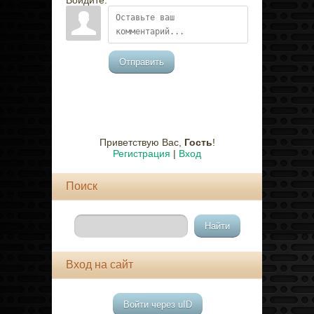
Войдите:
Отправить
Приветствую Вас
,
Гость
!
Регистрация
|
Вход
Поиск
Вход на сайт
Войти через uID