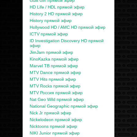
Gulli Girl прямой эфир
HD Life / HDL прямой эфир
History 2 HD прямой эфир
History прямой эфир
Hollywood HD / AMC HD прямой эфир
ICTV прямой эфир
ID Investigation Discovery HD прямой
эфир
JimJam прямой эфир
KinoKazka прямой эфир
Marvel ТВ прямой эфир
MTV Dance прямой эфир
MTV Hits прямой эфир
MTV Rocks прямой эфир
MTV Россия прямой эфир
Nat Geo Wild прямой эфир
National Geographic прямой эфир
Nick Jr прямой эфир
Nickelodeon прямой эфир
Nicktoons прямой эфир
NIKI Junior прямой эфир