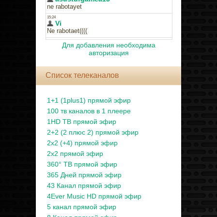
Для добавления необходима
авторизация
Список телеканалов
1+1 (1plus1) прямой эфир
100 тв каналов в 1 плеере
1HD ТВ прямой эфир
2+2 (2 плюс 2) прямой эфир
2x2 (+4) прямой эфир
2x2 прямой эфир
360° ТВ прямой эфир
365 Дней прямой эфир
43 Канал прямой эфир
4Ever Music HD прямой эфир
5 канал прямой эфир