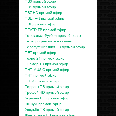
ТВ3 прямой эфир
ТВ4 прямой эфир
ТВ7 HD прямой эфир
ТВЦ (+4) прямой эфир
ТВЦ прямой эфир
ТЕАТР ТВ прямой эфир
Телеканал Футбол прямой эфир
Телепрограмма все каналы
Телепутешествия ТВ прямой эфир
ТЕТ прямой эфир
Техно 24 прямой эфир
Тномер ТВ прямой эфир
ТНТ MUSIC прямой эфир
ТНТ прямой эфир
ТНТ4 прямой эфир
Торрент ТВ прямой эфир
Трофей HD прямой эфир
Украина HD прямой эфир
Уникум прямой эфир
Усадьба ТВ прямой эфир
Фантастика HD прямой эфир