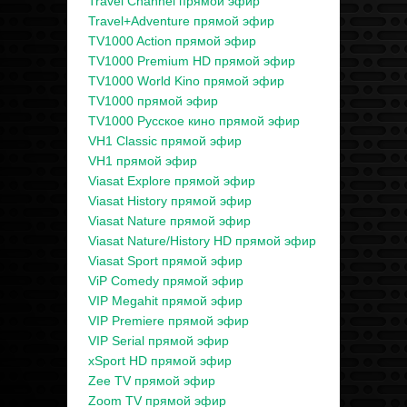
Travel Channel прямой эфир
Travel+Adventure прямой эфир
TV1000 Action прямой эфир
TV1000 Premium HD прямой эфир
TV1000 World Kino прямой эфир
TV1000 прямой эфир
TV1000 Русское кино прямой эфир
VH1 Classic прямой эфир
VH1 прямой эфир
Viasat Explore прямой эфир
Viasat History прямой эфир
Viasat Nature прямой эфир
Viasat Nature/History HD прямой эфир
Viasat Sport прямой эфир
ViP Comedy прямой эфир
VIP Megahit прямой эфир
VIP Premiere прямой эфир
VIP Serial прямой эфир
xSport HD прямой эфир
Zee TV прямой эфир
Zoom TV прямой эфир