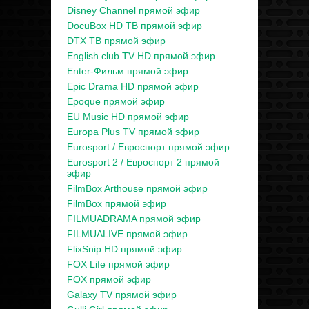
Disney Channel прямой эфир
DocuBox HD ТВ прямой эфир
DTX ТВ прямой эфир
English club TV HD прямой эфир
Enter-Фильм прямой эфир
Epic Drama HD прямой эфир
Epoque прямой эфир
EU Music HD прямой эфир
Europa Plus TV прямой эфир
Eurosport / Евроспорт прямой эфир
Eurosport 2 / Евроспорт 2 прямой
эфир
FilmBox Arthouse прямой эфир
FilmBox прямой эфир
FILMUADRAMA прямой эфир
FILMUALIVE прямой эфир
FlixSnip HD прямой эфир
FOX Life прямой эфир
FOX прямой эфир
Galaxy TV прямой эфир