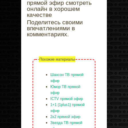
прямой эфир смотреть
онлайн в хорошем
качестве
Поделитесь своими
впечатлениями в
комментариях.
Похожие материалы
Шансон ТВ прямой
эфир
Юмор ТВ прямой
эфир
ICTV прямой эфир
1+1 (1plus1) прямой
эфир
2x2 прямой эфир
Звезда ТВ прямой