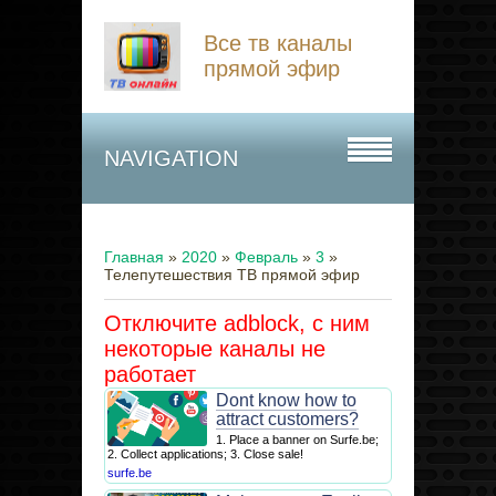
Все тв каналы
прямой эфир
NAVIGATION
Главная
»
2020
»
Февраль
»
3
»
Телепутешествия ТВ прямой эфир
Отключите adblock, с ним
некоторые каналы не
работает
Dont know how to
attract customers?
1. Place a banner on Surfe.be;
2. Collect applications; 3. Close sale!
surfe.be