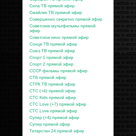
Сила ТВ прямой эфир
Смайлик ТВ прямой эфир
Совершенно секретно прямой эфир
Советские мультфильмы прямой
эфир
Советское кино прямой эфир
Сонце ТВ прямой эфир
Союз ТВ прямой эфир
Спорт 1 прямой эфир
Спорт 2 прямой эфир
СССР фильмы прямой эфир
СТБ прямой эфир
СТРК ТВ прямой эфир
СТС (+4) прямой эфир
СТС Kids прямой эфир
СТС Love (+7) прямой эфир
СТС Love прямой эфир
Супер (+4) прямой эфир
Супер прямой эфир
Татарстан 24 прямой эфир