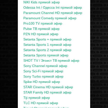
NIKI Kids прямой эфир
Odessa Int / Одесса Int прямой эфир
Paramount Channel HD прямой эфир
Paramount Comedy прямой эфир
Pro100 TV прямой эфир
Pulse ТВ прямой эфир
PZN HD прямой эфир
Setanta Sports + прямой эфир
Setanta Sports 1 прямой эфир
Setanta Sports 2 прямой эфир
Setanta Sports прямой эфир
SHOT TV / Эгоист ТВ прямой эфир
Sony Channel прямой эфир
Sony Sci-Fi прямой эфир
Sony Turbo прямой эфир
Spike HD прямой эфир
STAR Cinema HD прямой эфир
STAR Family HD прямой эфир
Tiji прямой эфир
TLC HD прямой эфир