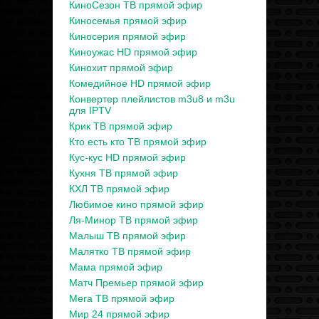
КиноСезон ТВ прямой эфир
Киносемья прямой эфир
Киносерия прямой эфир
Киноужас HD прямой эфир
Кинохит прямой эфир
Комедийное HD прямой эфир
Конвертер плейлистов m3u8 и m3u
для IPTV
Крик ТВ прямой эфир
Кто есть кто ТВ прямой эфир
Кус-кус HD прямой эфир
Кухня ТВ прямой эфир
КХЛ ТВ прямой эфир
Любимое кино прямой эфир
Ля-Минор ТВ прямой эфир
Малыш ТВ прямой эфир
Малятко ТВ прямой эфир
Мама прямой эфир
Матч Премьер прямой эфир
Мега ТВ прямой эфир
Мир 24 прямой эфир