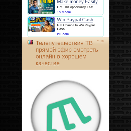
Make money Easily
Get This opportunity Fast
1buv.com
Win Paypal Cash
Get Chance to Win Paypal
Cash
ldl1.com
Телепутешествия ТВ
11:30
прямой эфир смотреть
онлайн в хорошем
качестве