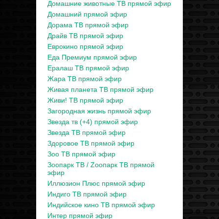
Домашние животные ТВ прямой эфир
Домашний прямой эфир
Дорама ТВ прямой эфир
Драйв ТВ прямой эфир
Еврокино прямой эфир
Еда Премиум прямой эфир
Ералаш ТВ прямой эфир
Жара ТВ прямой эфир
Живая планета ТВ прямой эфир
Живи! ТВ прямой эфир
Загородная жизнь прямой эфир
Звезда тв (+4) прямой эфир
Звезда ТВ прямой эфир
Здоровое ТВ прямой эфир
Зоо ТВ прямой эфир
Зоопарк ТВ / Zooпарк ТВ прямой
эфир
Иллюзион Плюс прямой эфир
Индиго ТВ прямой эфир
Индийское кино ТВ прямой эфир
Интер прямой эфир