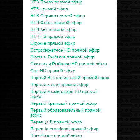
НТВ Право прямой эфир
НТВ прямой эфир
НТВ Сериал прямой эфир
НТВ Стиль прямой эфир
НТВ Хит прямой эфир
НТН ТВ прямой эфир
Оружие прямой эфир
Остросюжетное HD прямой эфир
Охота и Рыбалка прямой эфир
Охотник и Рыболов HD прямой эфир
Оце HD прямой эфир
Первый Вегетарианский прямой эфир
Первый канал прямой эфир
Первый космический HD прямой
эфир
Первый Крымский прямой эфир
Первый образовательный прямой
эфир
Перец (+4) прямой эфир
Перец International прямой эфир
ПлюсПлюс прямой эфир