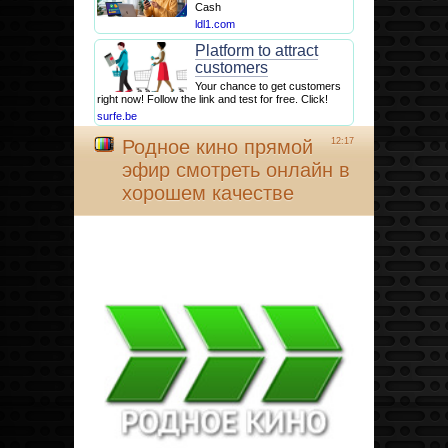
Cash
ldl1.com
Platform to attract
customers
Your chance to get customers
right now! Follow the link and test for free. Click!
surfe.be
Родное кино прямой
12:17
эфир смотреть онлайн в
хорошем качестве