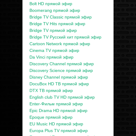
Bolt HD прямой эфир
Boomerang прямой эфир
Bridge TV Classic прямой эфир
Bridge TV Hits прямой эфир
Bridge TV прямой эфир
Bridge TV Русский хит прямой эфир
Cartoon Network прямой эфир
Cinema TV прямой эфир
Da Vinci прямой эфир
Discovery Channel прямой эфир
Discovery Science прямой эфир
Disney Channel прямой эфир
DocuBox HD ТВ прямой эфир
DTX ТВ прямой эфир
English club TV HD прямой эфир
Enter-Фильм прямой эфир
Epic Drama HD прямой эфир
Epoque прямой эфир
EU Music HD прямой эфир
Europa Plus TV прямой эфир