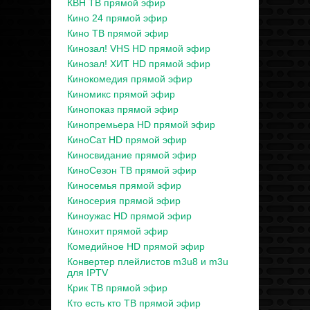
КВН ТВ прямой эфир
Кино 24 прямой эфир
Кино ТВ прямой эфир
Кинозал! VHS HD прямой эфир
Кинозал! ХИТ HD прямой эфир
Кинокомедия прямой эфир
Киномикс прямой эфир
Кинопоказ прямой эфир
Кинопремьера HD прямой эфир
КиноСат HD прямой эфир
Киносвидание прямой эфир
КиноСезон ТВ прямой эфир
Киносемья прямой эфир
Киносерия прямой эфир
Киноужас HD прямой эфир
Кинохит прямой эфир
Комедийное HD прямой эфир
Конвертер плейлистов m3u8 и m3u
для IPTV
Крик ТВ прямой эфир
Кто есть кто ТВ прямой эфир