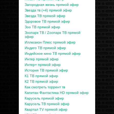
Загородная жизнь прямой эфир
Звезда тв (+4) прямой эфир
Звезда ТВ прямой эфир
Здоровое ТВ прямой эфир
Зоо ТВ прямой эфир
Зоопарк ТВ / Zooпарк ТВ прямой
эфир
Иллюзион Плюс прямой эфир
Индиго ТВ прямой эфир
Индийское кино ТВ прямой эфир
Интер прямой эфир
Интер+ прямой эфир
История ТВ прямой эфир
К1 ТВ прямой эфир
К2 ТВ прямой эфир
Как смотреть торрент тв
Капитан Фантастика HD прямой эфир
Карусель прямой эфир
Карусель ТВ прямой эфир
Квартал TV прямой эфир