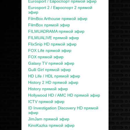
Eurosport / Евроспорт прямой эфир
Eurosport 2 / Евроспорт 2 прямой
эфир
FilmBox Arthouse прямой эфир
FilmBox прямой эфир
FILMUADRAMA прямой эфир
FILMUALIVE прямой эфир
FlixSnip HD прямой эфир
FOX Life прямой эфир
FOX прямой эфир
Galaxy TV прямой эфир
Gulli Girl прямой эфир
HD Life / HDL прямой эфир
History 2 HD прямой эфир
History прямой эфир
Hollywood HD / AMC HD прямой эфир
ICTV прямой эфир
ID Investigation Discovery HD прямой
эфир
JimJam прямой эфир
KinoKazka прямой эфир