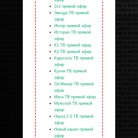
2x2 прямой эфир
Звезда ТВ прямой
эфир
Интер прямой эфир
История ТВ прямой
эфир
К1 ТВ прямой эфир
К2 ТВ прямой эфир
Карусель ТВ прямой
эфир
Кухня ТВ прямой
эфир
Ля-Минор ТВ прямой
эфир
Мега ТВ прямой эфир
Мужской ТВ прямой
эфир
Наука 2.0 ТВ прямой
эфир
Новый канал прямой
эфир