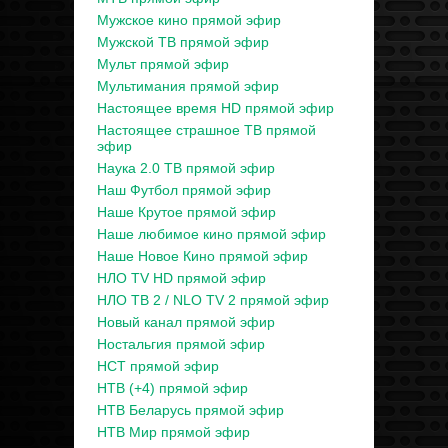
Мужское кино прямой эфир
Мужской ТВ прямой эфир
Мульт прямой эфир
Мультимания прямой эфир
Настоящее время HD прямой эфир
Настоящее страшное ТВ прямой
эфир
Наука 2.0 ТВ прямой эфир
Наш Футбол прямой эфир
Наше Крутое прямой эфир
Наше любимое кино прямой эфир
Наше Новое Кино прямой эфир
НЛО TV HD прямой эфир
НЛО ТВ 2 / NLO TV 2 прямой эфир
Новый канал прямой эфир
Ностальгия прямой эфир
НСТ прямой эфир
НТВ (+4) прямой эфир
НТВ Беларусь прямой эфир
НТВ Мир прямой эфир