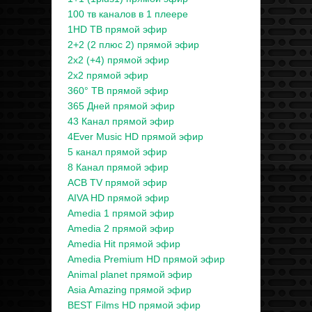
100 тв каналов в 1 плеере
1HD ТВ прямой эфир
2+2 (2 плюс 2) прямой эфир
2x2 (+4) прямой эфир
2x2 прямой эфир
360° ТВ прямой эфир
365 Дней прямой эфир
43 Канал прямой эфир
4Ever Music HD прямой эфир
5 канал прямой эфир
8 Канал прямой эфир
ACB TV прямой эфир
AIVA HD прямой эфир
Amedia 1 прямой эфир
Amedia 2 прямой эфир
Amedia Hit прямой эфир
Amedia Premium HD прямой эфир
Animal planet прямой эфир
Asia Amazing прямой эфир
BEST Films HD прямой эфир