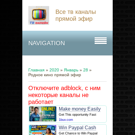
Все тв каналы
прямой эфир
NAVIGATION
Главная
»
2020
»
Январь
»
28
»
Родное кино прямой эфир
Отключите adblock, с ним
некоторые каналы не
работает
Make money Easily
Get This opportunity Fast
1buv.com
Win Paypal Cash
Get Chance to Win Paypal