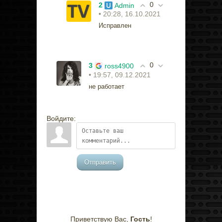
0
2
Admin
• 20:28, 16.10.2021
Исправлен
0
3
ross4900
• 19:57, 09.12.2021
не работает
Войдите:
Отправить
Приветствую Вас
,
Гость
!