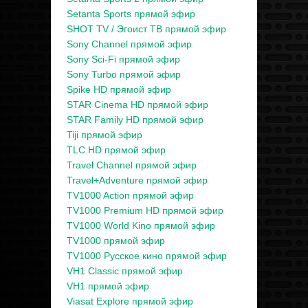
Setanta Sports прямой эфир
SHOT TV / Эгоист ТВ прямой эфир
Sony Channel прямой эфир
Sony Sci-Fi прямой эфир
Sony Turbo прямой эфир
Spike HD прямой эфир
STAR Cinema HD прямой эфир
STAR Family HD прямой эфир
Tiji прямой эфир
TLC HD прямой эфир
Travel Channel прямой эфир
Travel+Adventure прямой эфир
TV1000 Action прямой эфир
TV1000 Premium HD прямой эфир
TV1000 World Kino прямой эфир
TV1000 прямой эфир
TV1000 Русское кино прямой эфир
VH1 Classic прямой эфир
VH1 прямой эфир
Viasat Explore прямой эфир