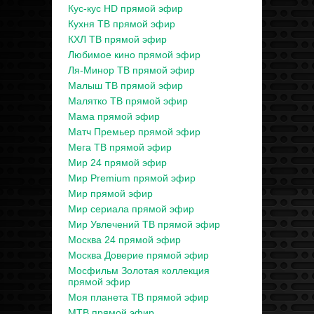
Кус-кус HD прямой эфир
Кухня ТВ прямой эфир
КХЛ ТВ прямой эфир
Любимое кино прямой эфир
Ля-Минор ТВ прямой эфир
Малыш ТВ прямой эфир
Малятко ТВ прямой эфир
Мама прямой эфир
Матч Премьер прямой эфир
Мега ТВ прямой эфир
Мир 24 прямой эфир
Мир Premium прямой эфир
Мир прямой эфир
Мир сериала прямой эфир
Мир Увлечений ТВ прямой эфир
Москва 24 прямой эфир
Москва Доверие прямой эфир
Мосфильм Золотая коллекция
прямой эфир
Моя планета ТВ прямой эфир
МТВ прямой эфир