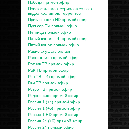
Победа прямой эфир
Поиск фильмов, сериалов со всех
видео-хостингов, торрентов
Приключения HD прямой эфир
Пульсар TV прямой эфир
Пятница прямой эфир
Пятый канал (+4) прямой эфир
Пятый канал прямой эфир
Радио слушать онлайн
Радость моя прямой эфир
Ратник ТВ прямой эфир
РБК ТВ прямой эфир
Рен ТВ (+4) прямой эфир
Рен ТВ прямой эфир
Ретро ТВ прямой эфир
Родное кино прямой эфир
Россия 1 (+4) прямой эфир
Россия 1 (+6) прямой эфир
Россия 1 HD прямой эфир
Россия 24 (+6) прямой эфир
Россия 24 прямой эфир