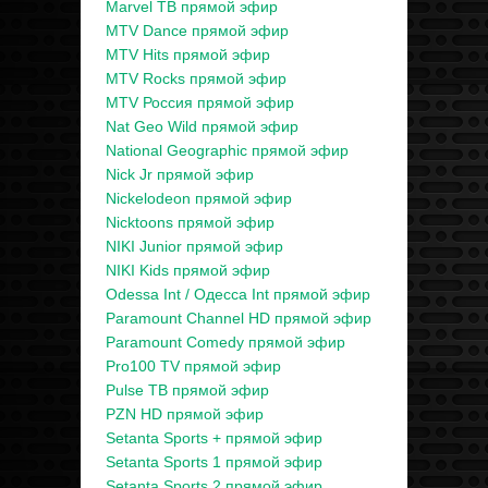
Marvel ТВ прямой эфир
MTV Dance прямой эфир
MTV Hits прямой эфир
MTV Rocks прямой эфир
MTV Россия прямой эфир
Nat Geo Wild прямой эфир
National Geographic прямой эфир
Nick Jr прямой эфир
Nickelodeon прямой эфир
Nicktoons прямой эфир
NIKI Junior прямой эфир
NIKI Kids прямой эфир
Odessa Int / Одесса Int прямой эфир
Paramount Channel HD прямой эфир
Paramount Comedy прямой эфир
Pro100 TV прямой эфир
Pulse ТВ прямой эфир
PZN HD прямой эфир
Setanta Sports + прямой эфир
Setanta Sports 1 прямой эфир
Setanta Sports 2 прямой эфир