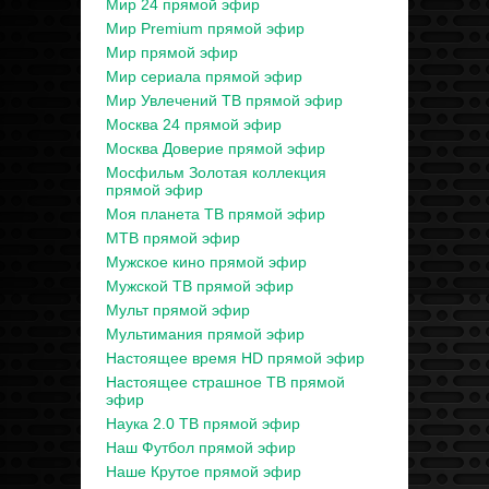
Мир 24 прямой эфир
Мир Premium прямой эфир
Мир прямой эфир
Мир сериала прямой эфир
Мир Увлечений ТВ прямой эфир
Москва 24 прямой эфир
Москва Доверие прямой эфир
Мосфильм Золотая коллекция
прямой эфир
Моя планета ТВ прямой эфир
МТВ прямой эфир
Мужское кино прямой эфир
Мужской ТВ прямой эфир
Мульт прямой эфир
Мультимания прямой эфир
Настоящее время HD прямой эфир
Настоящее страшное ТВ прямой
эфир
Наука 2.0 ТВ прямой эфир
Наш Футбол прямой эфир
Наше Крутое прямой эфир