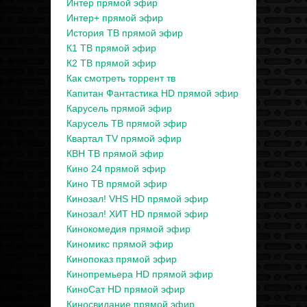
Интер прямой эфир
Интер+ прямой эфир
История ТВ прямой эфир
К1 ТВ прямой эфир
К2 ТВ прямой эфир
Как смотреть торрент тв
Капитан Фантастика HD прямой эфир
Карусель прямой эфир
Карусель ТВ прямой эфир
Квартал TV прямой эфир
КВН ТВ прямой эфир
Кино 24 прямой эфир
Кино ТВ прямой эфир
Кинозал! VHS HD прямой эфир
Кинозал! ХИТ HD прямой эфир
Кинокомедия прямой эфир
Киномикс прямой эфир
Кинопоказ прямой эфир
Кинопремьера HD прямой эфир
КиноСат HD прямой эфир
Киносвидание прямой эфир