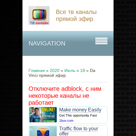
Все тв каналы
прямой эфир
NAVIGATION
Главная
»
2020
»
Июль
»
18
» Da
Vinci прямой эфир
Отключите adblock, с ним
некоторые каналы не
работает
Make money Easily
Get This opportunity Fast
1buv.com
Traffic flow to your
offer