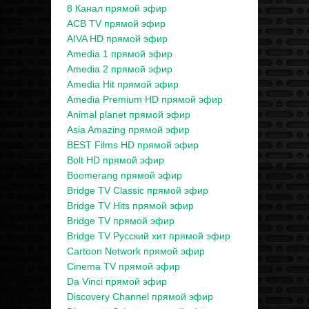
8 Канал прямой эфир
ACB TV прямой эфир
AIVA HD прямой эфир
Amedia 1 прямой эфир
Amedia 2 прямой эфир
Amedia Hit прямой эфир
Amedia Premium HD прямой эфир
Animal planet прямой эфир
Asia Amazing прямой эфир
BEST Films HD прямой эфир
Bolt HD прямой эфир
Boomerang прямой эфир
Bridge TV Classic прямой эфир
Bridge TV Hits прямой эфир
Bridge TV прямой эфир
Bridge TV Русский хит прямой эфир
Cartoon Network прямой эфир
Cinema TV прямой эфир
Da Vinci прямой эфир
Discovery Channel прямой эфир