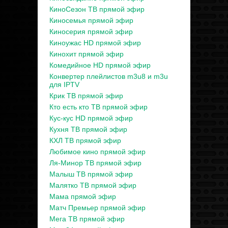
КиноСезон ТВ прямой эфир
Киносемья прямой эфир
Киносерия прямой эфир
Киноужас HD прямой эфир
Кинохит прямой эфир
Комедийное HD прямой эфир
Конвертер плейлистов m3u8 и m3u
для IPTV
Крик ТВ прямой эфир
Кто есть кто ТВ прямой эфир
Кус-кус HD прямой эфир
Кухня ТВ прямой эфир
КХЛ ТВ прямой эфир
Любимое кино прямой эфир
Ля-Минор ТВ прямой эфир
Малыш ТВ прямой эфир
Малятко ТВ прямой эфир
Мама прямой эфир
Матч Премьер прямой эфир
Мега ТВ прямой эфир