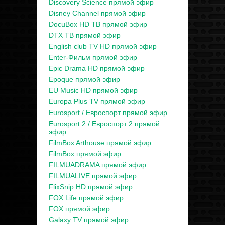
Discovery Science прямой эфир
Disney Channel прямой эфир
DocuBox HD ТВ прямой эфир
DTX ТВ прямой эфир
English club TV HD прямой эфир
Enter-Фильм прямой эфир
Epic Drama HD прямой эфир
Epoque прямой эфир
EU Music HD прямой эфир
Europa Plus TV прямой эфир
Eurosport / Евроспорт прямой эфир
Eurosport 2 / Евроспорт 2 прямой
эфир
FilmBox Arthouse прямой эфир
FilmBox прямой эфир
FILMUADRAMA прямой эфир
FILMUALIVE прямой эфир
FlixSnip HD прямой эфир
FOX Life прямой эфир
FOX прямой эфир
Galaxy TV прямой эфир