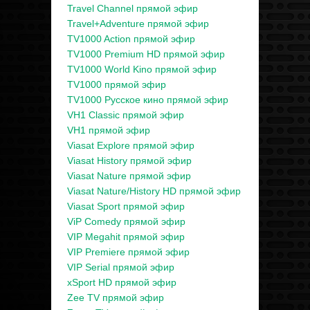
Travel Channel прямой эфир
Travel+Adventure прямой эфир
TV1000 Action прямой эфир
TV1000 Premium HD прямой эфир
TV1000 World Kino прямой эфир
TV1000 прямой эфир
TV1000 Русское кино прямой эфир
VH1 Classic прямой эфир
VH1 прямой эфир
Viasat Explore прямой эфир
Viasat History прямой эфир
Viasat Nature прямой эфир
Viasat Nature/History HD прямой эфир
Viasat Sport прямой эфир
ViP Comedy прямой эфир
VIP Megahit прямой эфир
VIP Premiere прямой эфир
VIP Serial прямой эфир
xSport HD прямой эфир
Zee TV прямой эфир