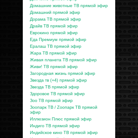
Домашние животные ТВ прямой эфир
Домашний прямой эфир
Дорама ТВ прямой эфир
Драйв ТВ прямой эфир
Еврокино прямой эфир
Еда Премиум прямой эфир
Ералаш ТВ прямой эфир
Жара ТВ прямой эфир
Живая планета ТВ прямой эфир
Живи! ТВ прямой эфир
Загородная жизнь прямой эфир
Звезда тв (+4) прямой эфир
Звезда ТВ прямой эфир
Здоровое ТВ прямой эфир
Зоо ТВ прямой эфир
Зоопарк ТВ / Zooпарк ТВ прямой
эфир
Иллюзион Плюс прямой эфир
Индиго ТВ прямой эфир
Индийское кино ТВ прямой эфир