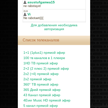
Для добавления необходима
авторизация
Список телеканалов
1+1 (1plus1) прямой эфир
100 тв каналов в 1 плеере
1HD ТВ прямой эфир
2+2 (2 плюс 2) прямой эфир
2x2 (+4) прямой эфир
2x2 прямой эфир
360° ТВ прямой эфир
365 Дней прямой эфир
43 Канал прямой эфир
4Ever Music HD прямой эфир
5 канал прямой эфир