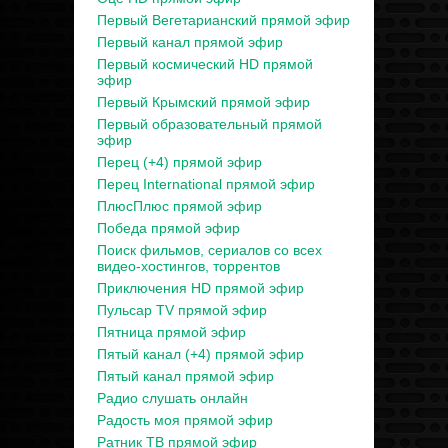
Первый Вегетарианский прямой эфир
Первый канал прямой эфир
Первый космический HD прямой
эфир
Первый Крымский прямой эфир
Первый образовательный прямой
эфир
Перец (+4) прямой эфир
Перец International прямой эфир
ПлюсПлюс прямой эфир
Победа прямой эфир
Поиск фильмов, сериалов со всех
видео-хостингов, торрентов
Приключения HD прямой эфир
Пульсар TV прямой эфир
Пятница прямой эфир
Пятый канал (+4) прямой эфир
Пятый канал прямой эфир
Радио слушать онлайн
Радость моя прямой эфир
Ратник ТВ прямой эфир