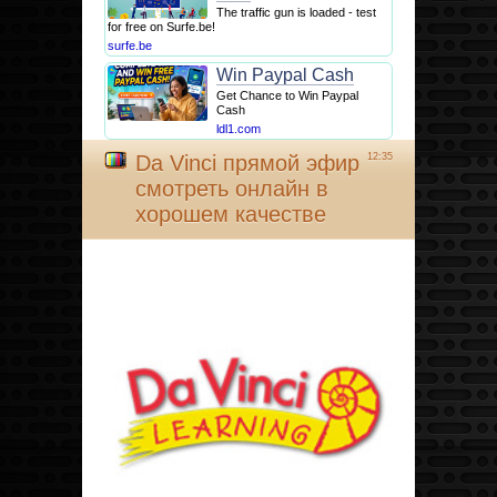
The traffic gun is loaded - test
for free on Surfe.be!
surfe.be
Win Paypal Cash
Get Chance to Win Paypal
Cash
ldl1.com
Da Vinci прямой эфир
12:35
смотреть онлайн в
хорошем качестве