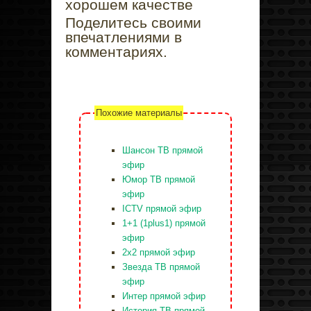
хорошем качестве
Поделитесь своими
впечатлениями в
комментариях.
Похожие материалы
Шансон ТВ прямой
эфир
Юмор ТВ прямой
эфир
ICTV прямой эфир
1+1 (1plus1) прямой
эфир
2x2 прямой эфир
Звезда ТВ прямой
эфир
Интер прямой эфир
История ТВ прямой