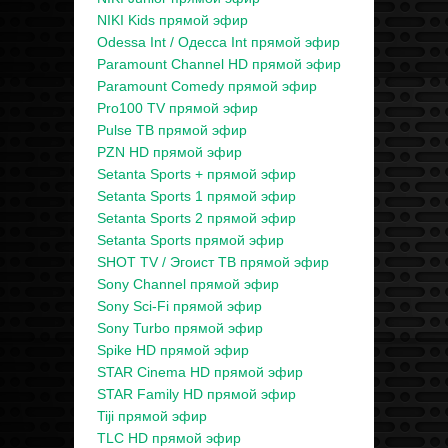
NIKI Kids прямой эфир
Odessa Int / Одесса Int прямой эфир
Paramount Channel HD прямой эфир
Paramount Comedy прямой эфир
Pro100 TV прямой эфир
Pulse ТВ прямой эфир
PZN HD прямой эфир
Setanta Sports + прямой эфир
Setanta Sports 1 прямой эфир
Setanta Sports 2 прямой эфир
Setanta Sports прямой эфир
SHOT TV / Эгоист ТВ прямой эфир
Sony Channel прямой эфир
Sony Sci-Fi прямой эфир
Sony Turbo прямой эфир
Spike HD прямой эфир
STAR Cinema HD прямой эфир
STAR Family HD прямой эфир
Tiji прямой эфир
TLC HD прямой эфир