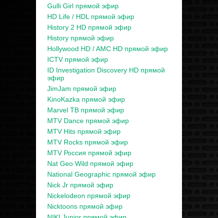
Gulli Girl прямой эфир
HD Life / HDL прямой эфир
History 2 HD прямой эфир
History прямой эфир
Hollywood HD / AMC HD прямой эфир
ICTV прямой эфир
ID Investigation Discovery HD прямой
эфир
JimJam прямой эфир
KinoKazka прямой эфир
Marvel ТВ прямой эфир
MTV Dance прямой эфир
MTV Hits прямой эфир
MTV Rocks прямой эфир
MTV Россия прямой эфир
Nat Geo Wild прямой эфир
National Geographic прямой эфир
Nick Jr прямой эфир
Nickelodeon прямой эфир
Nicktoons прямой эфир
NIKI Junior прямой эфир