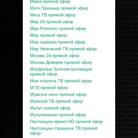
Мама прямой эфир
Матч Премьер прямой эфир
Мега ТВ прямой эфир
Мир 24 прямой эфир
Мир Premium прямой эфир
Мир прямой эфир
Мир сериала прямой эфир
Мир Увлечений ТВ прямой эфир
Москва 24 прямой эфир
Москва Доверие прямой эфир
Мосфильм Золотая коллекция
прямой эфир
Моя планета ТВ прямой эфир
МТВ прямой эфир
Мужское кино прямой эфир
Мужской ТВ прямой эфир
Мульт прямой эфир
Мультимания прямой эфир
Настоящее время HD прямой эфир
Настоящее страшное ТВ прямой
эфир