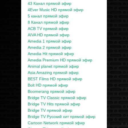
43 Канал прямой эфир
4Ever Music HD прямой эфир
5 канал прямой эфир
8 Канал прямой эфир
ACB TV прямой эфир
AIVA HD прямой эфир
Amedia 1 прямой эфир
Amedia 2 прямой эфир
Amedia Hit прямой эфир
Amedia Premium HD прямой эфир
Animal planet прямой эфир
Asia Amazing прямой эфир
BEST Films HD прямой эфир
Bolt HD прямой эфир
Boomerang прямой эфир
Bridge TV Classic прямой эфир
Bridge TV Hits прямой эфир
Bridge TV прямой эфир
Bridge TV Русский хит прямой эфир
Cartoon Network прямой эфир