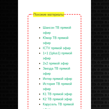
Похожие материалы
Шансон ТВ прямой
эфир
Юмор ТВ прямой
эфир
ICTV прямой эфир
1+1 (1plus1) прямой
эфир
2x2 прямой эфир
Звезда ТВ прямой
эфир
Интер прямой эфир
История ТВ прямой
эфир
К1 ТВ прямой эфир
К2 ТВ прямой эфир
Карусель ТВ прямой