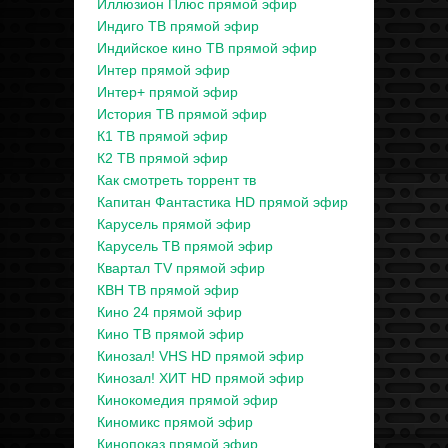
Иллюзион Плюс прямой эфир
Индиго ТВ прямой эфир
Индийское кино ТВ прямой эфир
Интер прямой эфир
Интер+ прямой эфир
История ТВ прямой эфир
К1 ТВ прямой эфир
К2 ТВ прямой эфир
Как смотреть торрент тв
Капитан Фантастика HD прямой эфир
Карусель прямой эфир
Карусель ТВ прямой эфир
Квартал TV прямой эфир
КВН ТВ прямой эфир
Кино 24 прямой эфир
Кино ТВ прямой эфир
Кинозал! VHS HD прямой эфир
Кинозал! ХИТ HD прямой эфир
Кинокомедия прямой эфир
Киномикс прямой эфир
Кинопоказ прямой эфир