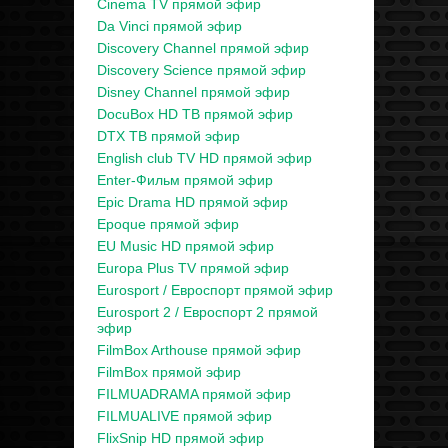
Cinema TV прямой эфир
Da Vinci прямой эфир
Discovery Channel прямой эфир
Discovery Science прямой эфир
Disney Channel прямой эфир
DocuBox HD ТВ прямой эфир
DTX ТВ прямой эфир
English club TV HD прямой эфир
Enter-Фильм прямой эфир
Epic Drama HD прямой эфир
Epoque прямой эфир
EU Music HD прямой эфир
Europa Plus TV прямой эфир
Eurosport / Евроспорт прямой эфир
Eurosport 2 / Евроспорт 2 прямой
эфир
FilmBox Arthouse прямой эфир
FilmBox прямой эфир
FILMUADRAMA прямой эфир
FILMUALIVE прямой эфир
FlixSnip HD прямой эфир