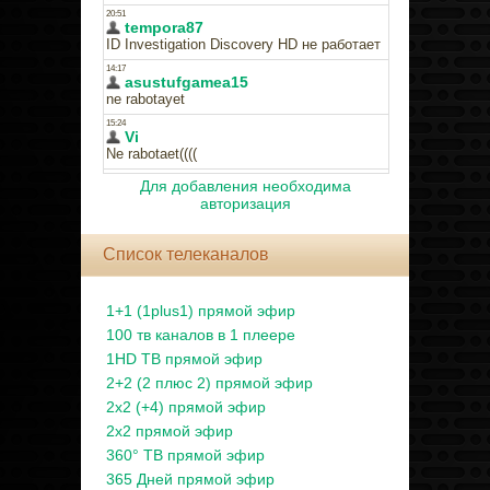
Для добавления необходима
авторизация
Список телеканалов
1+1 (1plus1) прямой эфир
100 тв каналов в 1 плеере
1HD ТВ прямой эфир
2+2 (2 плюс 2) прямой эфир
2x2 (+4) прямой эфир
2x2 прямой эфир
360° ТВ прямой эфир
365 Дней прямой эфир