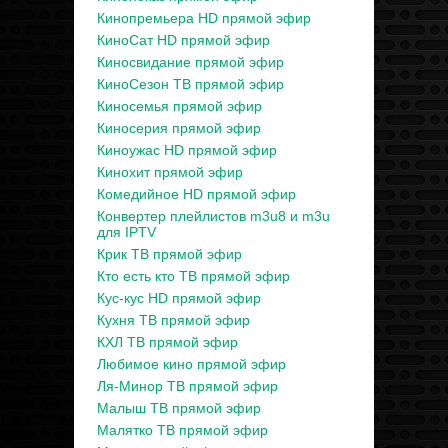
Кинопремьера HD прямой эфир
КиноСат HD прямой эфир
Киносвидание прямой эфир
КиноСезон ТВ прямой эфир
Киносемья прямой эфир
Киносерия прямой эфир
Киноужас HD прямой эфир
Кинохит прямой эфир
Комедийное HD прямой эфир
Конвертер плейлистов m3u8 и m3u
для IPTV
Крик ТВ прямой эфир
Кто есть кто ТВ прямой эфир
Кус-кус HD прямой эфир
Кухня ТВ прямой эфир
КХЛ ТВ прямой эфир
Любимое кино прямой эфир
Ля-Минор ТВ прямой эфир
Малыш ТВ прямой эфир
Малятко ТВ прямой эфир