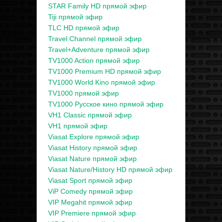
STAR Family HD прямой эфир
Tiji прямой эфир
TLC HD прямой эфир
Travel Channel прямой эфир
Travel+Adventure прямой эфир
TV1000 Action прямой эфир
TV1000 Premium HD прямой эфир
TV1000 World Kino прямой эфир
TV1000 прямой эфир
TV1000 Русское кино прямой эфир
VH1 Classic прямой эфир
VH1 прямой эфир
Viasat Explore прямой эфир
Viasat History прямой эфир
Viasat Nature прямой эфир
Viasat Nature/History HD прямой эфир
Viasat Sport прямой эфир
ViP Comedy прямой эфир
VIP Megahit прямой эфир
VIP Premiere прямой эфир