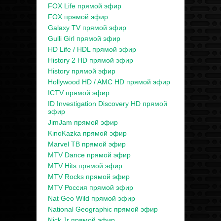
FOX Life прямой эфир
FOX прямой эфир
Galaxy TV прямой эфир
Gulli Girl прямой эфир
HD Life / HDL прямой эфир
History 2 HD прямой эфир
History прямой эфир
Hollywood HD / AMC HD прямой эфир
ICTV прямой эфир
ID Investigation Discovery HD прямой
эфир
JimJam прямой эфир
KinoKazka прямой эфир
Marvel ТВ прямой эфир
MTV Dance прямой эфир
MTV Hits прямой эфир
MTV Rocks прямой эфир
MTV Россия прямой эфир
Nat Geo Wild прямой эфир
National Geographic прямой эфир
Nick Jr прямой эфир