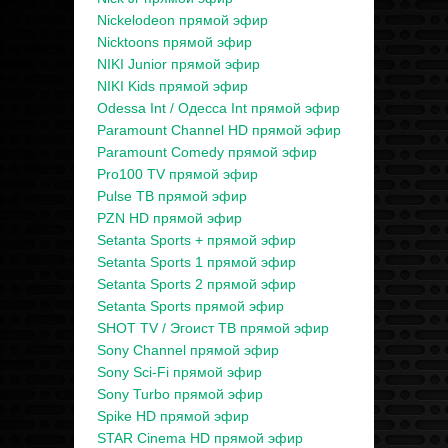
Nickelodeon прямой эфир
Nicktoons прямой эфир
NIKI Junior прямой эфир
NIKI Kids прямой эфир
Odessa Int / Одесса Int прямой эфир
Paramount Channel HD прямой эфир
Paramount Comedy прямой эфир
Pro100 TV прямой эфир
Pulse ТВ прямой эфир
PZN HD прямой эфир
Setanta Sports + прямой эфир
Setanta Sports 1 прямой эфир
Setanta Sports 2 прямой эфир
Setanta Sports прямой эфир
SHOT TV / Эгоист ТВ прямой эфир
Sony Channel прямой эфир
Sony Sci-Fi прямой эфир
Sony Turbo прямой эфир
Spike HD прямой эфир
STAR Cinema HD прямой эфир