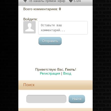
ТВ каналы прямой эфир
5.0
/
4
Всего комментариев
:
0
Войдите:
Отправить
Приветствую Вас
,
Гость
!
Регистрация
|
Вход
Поиск