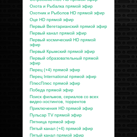
Охота и Рыбалка прямой эфир
Охотник и Рыболов HD прямой эфир
Оце HD прямой эфир
Первый Вегетарианский прямой эфир
Первый канал прямой эфир
Первый космический HD прямой
эфир
Первый Крымский прямой эфир
Первый образовательный прямой
эфир
Перец (+4) прямой эфир
Перец International прямой эфир
ПлюсПлюс прямой эфир
Победа прямой эфир
Поиск фильмов, сериалов со всех
видео-хостингов, торрентов
Приключения HD прямой эфир
Пульсар TV прямой эфир
Пятница прямой эфир
Пятый канал (+4) прямой эфир
Пятый канал прямой эфир