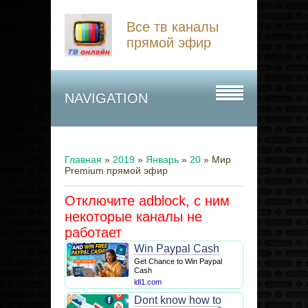
Все тв каналы
прямой эфир
NAVIGATION
Главная
»
2019
»
Январь
»
20
» Мир
Premium прямой эфир
Отключите adblock, с ним
некоторые каналы не
работает
Win Paypal Cash
Get Chance to Win Paypal
Cash
ldl1.com
Dont know how to