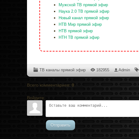
Мужской ТВ прямой эфир
Наука 2.0 ТВ прямой эфир
Новый канал прямой эфир
НТВ Мир прямой эфир
НТВ прямой эфир
НТН ТВ прямой эфир
ТВ каналы прямой эфир
182955
Admin
Всего комментариев
:
0
Войдите:
Отправить