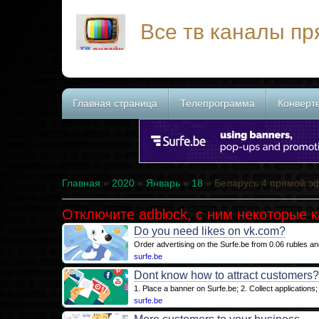
Все тв каналы п
Главная страница
Телепрограмма
Конверт
Главная
»
2020
»
Январь
»
18
» Беларусь 4 прямой э
Отключите adblock, с ним некоторые 
Do you need likes on vk.com?
Order advertising on the Surfe.be from 0.06 rubles an
surfe.be
Dont know how to attract customers
1. Place a banner on Surfe.be; 2. Collect applications;
surfe.be