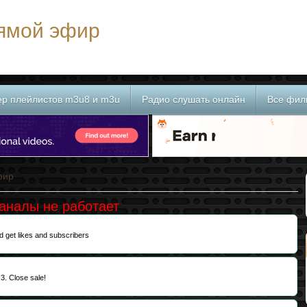
рямой эфир
ер плейлистов m3u8 и m3u
Радио слушать онлайн
Все фил
фир
каналы не работает
d get likes and subscribers
?
 3. Close sale!