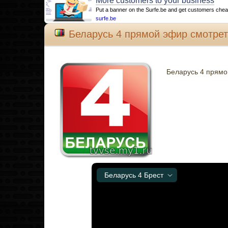
More customers to your business
Put a banner on the Surfe.be and get customers cheap
surfe.be
Беларусь 4 прямой эфир смотрет
Беларусь 4 прямо