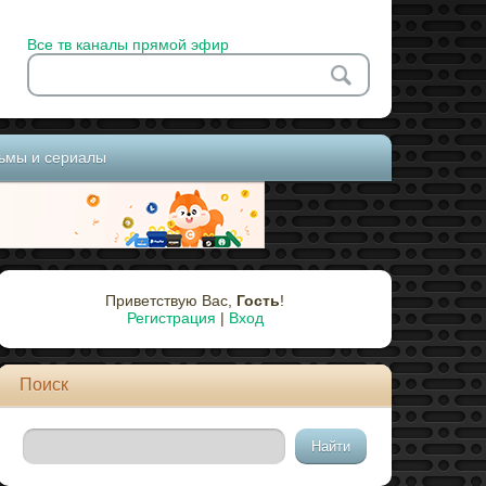
Все тв каналы прямой эфир
ьмы и сериалы
Приветствую Вас
,
Гость
!
Регистрация
|
Вход
Поиск