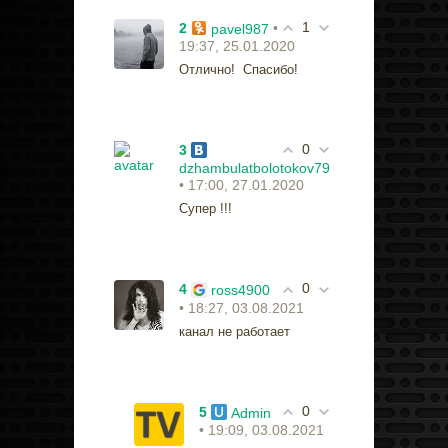
1
2
•
pavel987
19:37, 25.01.2020
Отлично! Спасибо!
0
3
dzhambulatbolotokov79
• 17:00, 27.01.2020
Супер !!!
0
4
ross4900
• 18:27, 03.08.2021
канал не работает
0
5
Admin
• 19:09, 03.08.2021