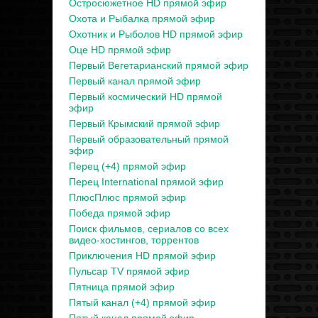
Остросюжетное HD прямой эфир
Охота и Рыбалка прямой эфир
Охотник и Рыболов HD прямой эфир
Оце HD прямой эфир
Первый Вегетарианский прямой эфир
Первый канал прямой эфир
Первый космический HD прямой
эфир
Первый Крымский прямой эфир
Первый образовательный прямой
эфир
Перец (+4) прямой эфир
Перец International прямой эфир
ПлюсПлюс прямой эфир
Победа прямой эфир
Поиск фильмов, сериалов со всех
видео-хостингов, торрентов
Приключения HD прямой эфир
Пульсар TV прямой эфир
Пятница прямой эфир
Пятый канал (+4) прямой эфир