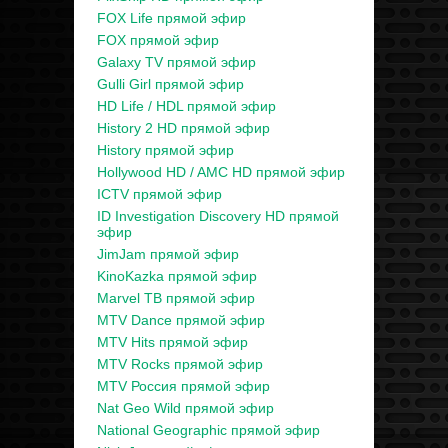
FOX Life прямой эфир
FOX прямой эфир
Galaxy TV прямой эфир
Gulli Girl прямой эфир
HD Life / HDL прямой эфир
History 2 HD прямой эфир
History прямой эфир
Hollywood HD / AMC HD прямой эфир
ICTV прямой эфир
ID Investigation Discovery HD прямой
эфир
JimJam прямой эфир
KinoKazka прямой эфир
Marvel ТВ прямой эфир
MTV Dance прямой эфир
MTV Hits прямой эфир
MTV Rocks прямой эфир
MTV Россия прямой эфир
Nat Geo Wild прямой эфир
National Geographic прямой эфир