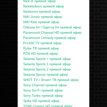
Nick Jr прямой эфир
Nickelodeon прямой эфир
Nicktoons прямой эфир
NIKI Junior прямой эфир
NIKI Kids прямой эфир
Odessa Int / Одесса Int прямой эфир
Paramount Channel HD прямой эфир
Paramount Comedy прямой эфир
Pro100 TV прямой эфир
Pulse ТВ прямой эфир
PZN HD прямой эфир
Setanta Sports + прямой эфир
Setanta Sports 1 прямой эфир
Setanta Sports 2 прямой эфир
Setanta Sports прямой эфир
SHOT TV / Эгоист ТВ прямой эфир
Sony Channel прямой эфир
Sony Sci-Fi прямой эфир
Sony Turbo прямой эфир
Spike HD прямой эфир
STAR Cinema HD прямой эфир