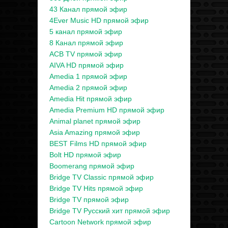
43 Канал прямой эфир
4Ever Music HD прямой эфир
5 канал прямой эфир
8 Канал прямой эфир
ACB TV прямой эфир
AIVA HD прямой эфир
Amedia 1 прямой эфир
Amedia 2 прямой эфир
Amedia Hit прямой эфир
Amedia Premium HD прямой эфир
Animal planet прямой эфир
Asia Amazing прямой эфир
BEST Films HD прямой эфир
Bolt HD прямой эфир
Boomerang прямой эфир
Bridge TV Classic прямой эфир
Bridge TV Hits прямой эфир
Bridge TV прямой эфир
Bridge TV Русский хит прямой эфир
Cartoon Network прямой эфир