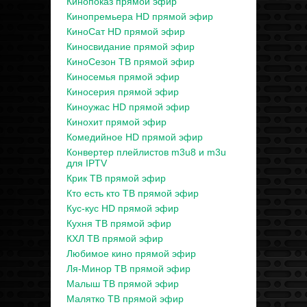
Кинопоказ прямой эфир
Кинопремьера HD прямой эфир
КиноСат HD прямой эфир
Киносвидание прямой эфир
КиноСезон ТВ прямой эфир
Киносемья прямой эфир
Киносерия прямой эфир
Киноужас HD прямой эфир
Кинохит прямой эфир
Комедийное HD прямой эфир
Конвертер плейлистов m3u8 и m3u
для IPTV
Крик ТВ прямой эфир
Кто есть кто ТВ прямой эфир
Кус-кус HD прямой эфир
Кухня ТВ прямой эфир
КХЛ ТВ прямой эфир
Любимое кино прямой эфир
Ля-Минор ТВ прямой эфир
Малыш ТВ прямой эфир
Малятко ТВ прямой эфир