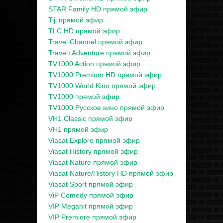
STAR Family HD прямой эфир
Tiji прямой эфир
TLC HD прямой эфир
Travel Channel прямой эфир
Travel+Adventure прямой эфир
TV1000 Action прямой эфир
TV1000 Premium HD прямой эфир
TV1000 World Kino прямой эфир
TV1000 прямой эфир
TV1000 Русское кино прямой эфир
VH1 Classic прямой эфир
VH1 прямой эфир
Viasat Explore прямой эфир
Viasat History прямой эфир
Viasat Nature прямой эфир
Viasat Nature/History HD прямой эфир
Viasat Sport прямой эфир
ViP Comedy прямой эфир
VIP Megahit прямой эфир
VIP Premiere прямой эфир