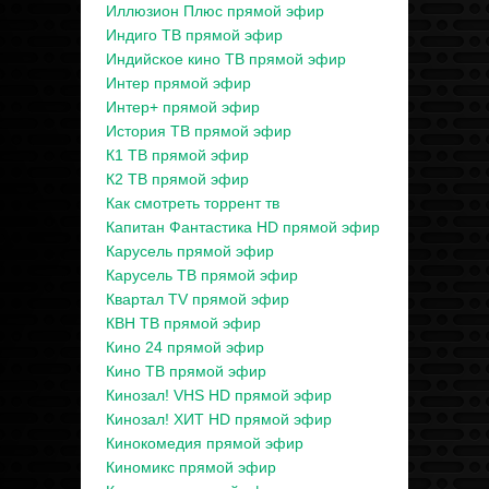
Иллюзион Плюс прямой эфир
Индиго ТВ прямой эфир
Индийское кино ТВ прямой эфир
Интер прямой эфир
Интер+ прямой эфир
История ТВ прямой эфир
К1 ТВ прямой эфир
К2 ТВ прямой эфир
Как смотреть торрент тв
Капитан Фантастика HD прямой эфир
Карусель прямой эфир
Карусель ТВ прямой эфир
Квартал TV прямой эфир
КВН ТВ прямой эфир
Кино 24 прямой эфир
Кино ТВ прямой эфир
Кинозал! VHS HD прямой эфир
Кинозал! ХИТ HD прямой эфир
Кинокомедия прямой эфир
Киномикс прямой эфир