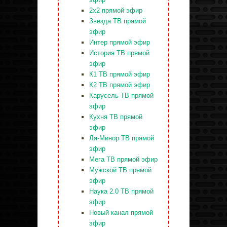
2x2 прямой эфир
Звезда ТВ прямой
эфир
Интер прямой эфир
История ТВ прямой
эфир
К1 ТВ прямой эфир
К2 ТВ прямой эфир
Карусель ТВ прямой
эфир
Кухня ТВ прямой
эфир
Ля-Минор ТВ прямой
эфир
Мега ТВ прямой эфир
Мужской ТВ прямой
эфир
Наука 2.0 ТВ прямой
эфир
Новый канал прямой
эфир