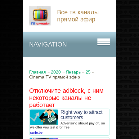
Все тв каналы
прямой эфир
NAVIGATION
Главная
»
2020
»
Январь
»
25
»
Cinema TV прямой эфир
Отключите adblock, с ним
некоторые каналы не
работает
Right way to attract
customers
Advertising should pay off, so
we offer you test it for free!
surfe.be