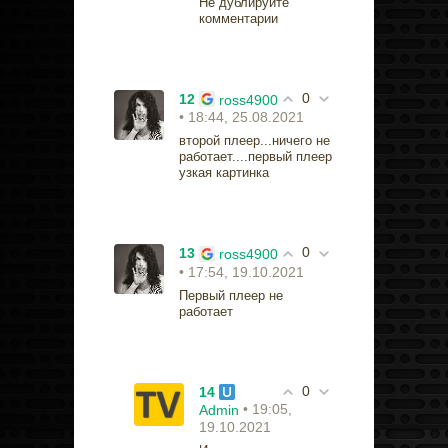
Не дублируйте
комментарии
0
12
ross4900
• 18:44, 25.08.2021
второй плеер...ничего не
работает....первый плеер
узкая картинка
0
13
ross4900
• 17:54, 19.10.2021
Первый плеер не
работает
0
14
• 19:05,
Admin
19.10.2021