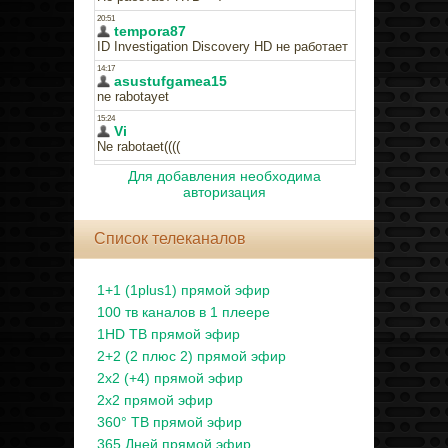
Для добавления необходима
авторизация
Список телеканалов
1+1 (1plus1) прямой эфир
100 тв каналов в 1 плеере
1HD ТВ прямой эфир
2+2 (2 плюс 2) прямой эфир
2x2 (+4) прямой эфир
2x2 прямой эфир
360° ТВ прямой эфир
365 Дней прямой эфир