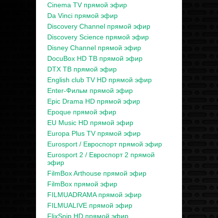
Cinema TV прямой эфир
Da Vinci прямой эфир
Discovery Channel прямой эфир
Discovery Science прямой эфир
Disney Channel прямой эфир
DocuBox HD ТВ прямой эфир
DTX ТВ прямой эфир
English club TV HD прямой эфир
Enter-Фильм прямой эфир
Epic Drama HD прямой эфир
Epoque прямой эфир
EU Music HD прямой эфир
Europa Plus TV прямой эфир
Eurosport / Евроспорт прямой эфир
Eurosport 2 / Евроспорт 2 прямой
эфир
FilmBox Arthouse прямой эфир
FilmBox прямой эфир
FILMUADRAMA прямой эфир
FILMUALIVE прямой эфир
FlixSnip HD прямой эфир