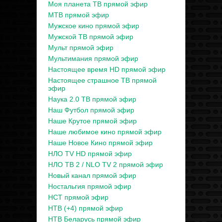
Моя планета ТВ прямой эфир
МТВ прямой эфир
Мужское кино прямой эфир
Мужской ТВ прямой эфир
Мульт прямой эфир
Мультимания прямой эфир
Настоящее время HD прямой эфир
Настоящее страшное ТВ прямой
эфир
Наука 2.0 ТВ прямой эфир
Наш Футбол прямой эфир
Наше Крутое прямой эфир
Наше любимое кино прямой эфир
Наше Новое Кино прямой эфир
НЛО TV HD прямой эфир
НЛО ТВ 2 / NLO TV 2 прямой эфир
Новый канал прямой эфир
Ностальгия прямой эфир
НСТ прямой эфир
НТВ (+4) прямой эфир
НТВ Беларусь прямой эфир