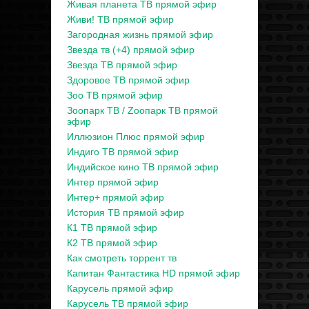
Живая планета ТВ прямой эфир
Живи! ТВ прямой эфир
Загородная жизнь прямой эфир
Звезда тв (+4) прямой эфир
Звезда ТВ прямой эфир
Здоровое ТВ прямой эфир
Зоо ТВ прямой эфир
Зоопарк ТВ / Zooпарк ТВ прямой
эфир
Иллюзион Плюс прямой эфир
Индиго ТВ прямой эфир
Индийское кино ТВ прямой эфир
Интер прямой эфир
Интер+ прямой эфир
История ТВ прямой эфир
К1 ТВ прямой эфир
К2 ТВ прямой эфир
Как смотреть торрент тв
Капитан Фантастика HD прямой эфир
Карусель прямой эфир
Карусель ТВ прямой эфир