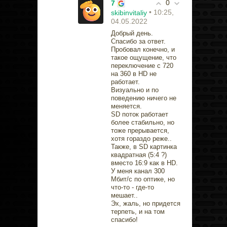
0
7
• 10:25,
skibinvitaliy
04.05.2022
Добрый день.
Спасибо за ответ.
Пробовал конечно, и
такое ощущение, что
переключение с 720
на 360 в HD не
работает.
Визуально и по
поведению ничего не
меняется.
SD поток работает
более стабильно, но
тоже прерывается,
хотя гораздо реже..
Также, в SD картинка
квадратная (5:4 ?)
вместо 16:9 как в HD.
У меня канал 300
Мбит/с по оптике, но
что-то - где-то
мешает..
Эх, жаль, но придется
терпеть, и на том
спасибо!