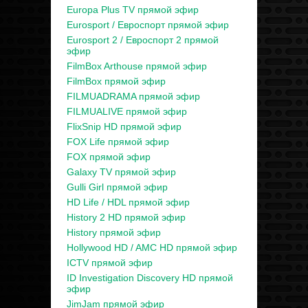
Europa Plus TV прямой эфир
Eurosport / Евроспорт прямой эфир
Eurosport 2 / Евроспорт 2 прямой
эфир
FilmBox Arthouse прямой эфир
FilmBox прямой эфир
FILMUADRAMA прямой эфир
FILMUALIVE прямой эфир
FlixSnip HD прямой эфир
FOX Life прямой эфир
FOX прямой эфир
Galaxy TV прямой эфир
Gulli Girl прямой эфир
HD Life / HDL прямой эфир
History 2 HD прямой эфир
History прямой эфир
Hollywood HD / AMC HD прямой эфир
ICTV прямой эфир
ID Investigation Discovery HD прямой
эфир
JimJam прямой эфир