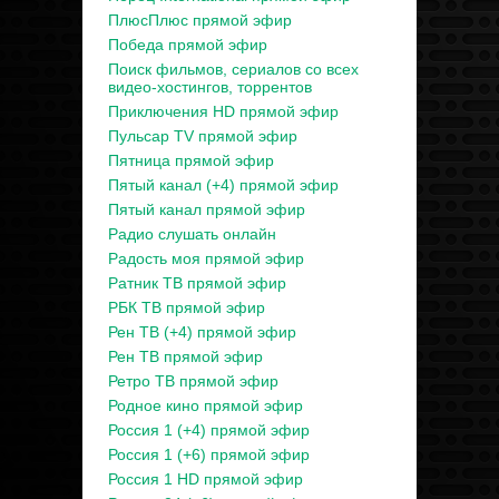
ПлюсПлюс прямой эфир
Победа прямой эфир
Поиск фильмов, сериалов со всех
видео-хостингов, торрентов
Приключения HD прямой эфир
Пульсар TV прямой эфир
Пятница прямой эфир
Пятый канал (+4) прямой эфир
Пятый канал прямой эфир
Радио слушать онлайн
Радость моя прямой эфир
Ратник ТВ прямой эфир
РБК ТВ прямой эфир
Рен ТВ (+4) прямой эфир
Рен ТВ прямой эфир
Ретро ТВ прямой эфир
Родное кино прямой эфир
Россия 1 (+4) прямой эфир
Россия 1 (+6) прямой эфир
Россия 1 HD прямой эфир