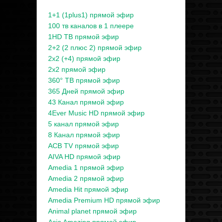
1+1 (1plus1) прямой эфир
100 тв каналов в 1 плеере
1HD ТВ прямой эфир
2+2 (2 плюс 2) прямой эфир
2x2 (+4) прямой эфир
2x2 прямой эфир
360° ТВ прямой эфир
365 Дней прямой эфир
43 Канал прямой эфир
4Ever Music HD прямой эфир
5 канал прямой эфир
8 Канал прямой эфир
ACB TV прямой эфир
AIVA HD прямой эфир
Amedia 1 прямой эфир
Amedia 2 прямой эфир
Amedia Hit прямой эфир
Amedia Premium HD прямой эфир
Animal planet прямой эфир