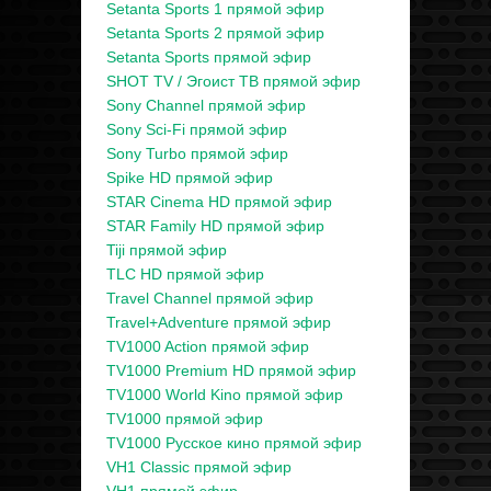
Setanta Sports 1 прямой эфир
Setanta Sports 2 прямой эфир
Setanta Sports прямой эфир
SHOT TV / Эгоист ТВ прямой эфир
Sony Channel прямой эфир
Sony Sci-Fi прямой эфир
Sony Turbo прямой эфир
Spike HD прямой эфир
STAR Cinema HD прямой эфир
STAR Family HD прямой эфир
Tiji прямой эфир
TLC HD прямой эфир
Travel Channel прямой эфир
Travel+Adventure прямой эфир
TV1000 Action прямой эфир
TV1000 Premium HD прямой эфир
TV1000 World Kino прямой эфир
TV1000 прямой эфир
TV1000 Русское кино прямой эфир
VH1 Classic прямой эфир