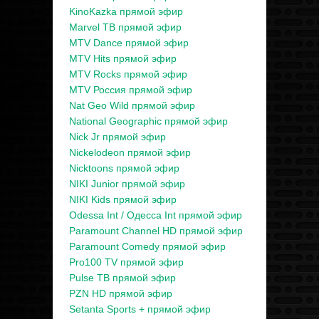
KinoKazka прямой эфир
Marvel ТВ прямой эфир
MTV Dance прямой эфир
MTV Hits прямой эфир
MTV Rocks прямой эфир
MTV Россия прямой эфир
Nat Geo Wild прямой эфир
National Geographic прямой эфир
Nick Jr прямой эфир
Nickelodeon прямой эфир
Nicktoons прямой эфир
NIKI Junior прямой эфир
NIKI Kids прямой эфир
Odessa Int / Одесса Int прямой эфир
Paramount Channel HD прямой эфир
Paramount Comedy прямой эфир
Pro100 TV прямой эфир
Pulse ТВ прямой эфир
PZN HD прямой эфир
Setanta Sports + прямой эфир