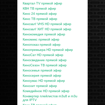
Квартал TV прямой эфир
КВН ТВ прямой эфир
Кино 24 прямой эфир
Кино ТВ прямой эфир
Кинозал! VHS HD прямой эфир
Кинозал! ХИТ HD прямой эфир
Кинокомедия прямой эфир
Киномикс прямой эфир
Кинопоказ прямой эфир
Кинопремьера HD прямой эфир
КиноСат HD прямой эфир
Киносвидание прямой эфир
КиноСезон ТВ прямой эфир
Киносемья прямой эфир
Киносерия прямой эфир
Киноужас HD прямой эфир
Кинохит прямой эфир
Комедийное HD прямой эфир
Конвертер плейлистов m3u8 и m3u
для IPTV