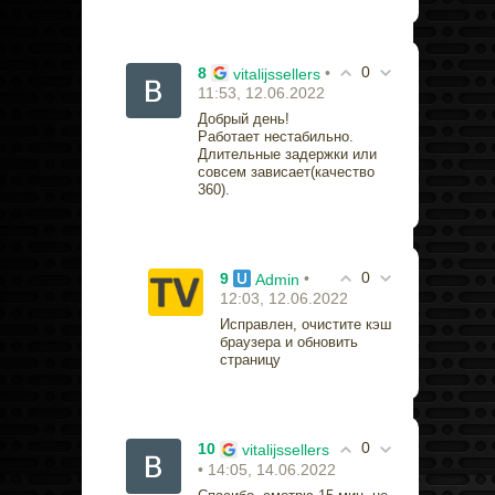
0
8
•
vitalijssellers
11:53, 12.06.2022
Добрый день!
Работает нестабильно.
Длительные задержки или
совсем зависает(качество
360).
0
9
•
Admin
12:03, 12.06.2022
Исправлен, очистите кэш
браузера и обновить
страницу
0
10
vitalijssellers
• 14:05, 14.06.2022