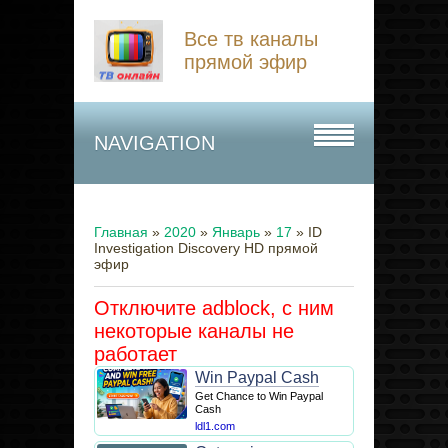
Все тв каналы
прямой эфир
NAVIGATION
Главная
»
2020
»
Январь
»
17
» ID
Investigation Discovery HD прямой
эфир
Отключите adblock, с ним
некоторые каналы не
работает
Win Paypal Cash
Get Chance to Win Paypal
Cash
ldl1.com