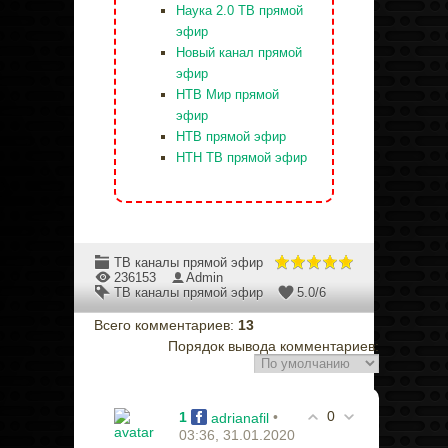
Наука 2.0 ТВ прямой
эфир
Новый канал прямой
эфир
НТВ Мир прямой
эфир
НТВ прямой эфир
НТН ТВ прямой эфир
ТВ каналы прямой эфир
236153
Admin
ТВ каналы прямой эфир
5.0
/
6
Всего комментариев
:
13
Порядок вывода комментариев:
0
1
•
adrianafil
03:36, 31.01.2020