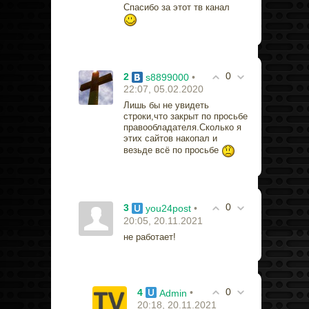
Спасибо за этот тв канал
0
2
•
s8899000
22:07, 05.02.2020
Лишь бы не увидеть
строки,что закрыт по просьбе
правообладателя.Сколько я
этих сайтов накопал и
везьде всё по просьбе
0
3
•
you24post
20:05, 20.11.2021
не работает!
0
4
•
Admin
20:18, 20.11.2021