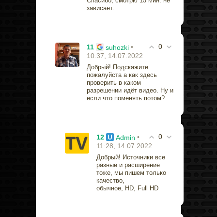
Спасибо, смотрю 15 мин. не
зависает.
0
11
•
suhozki
10:37, 14.07.2022
Добрый! Подскажите
пожалуйста а как здесь
проверить в каком
разрешении идёт видео. Ну и
если что поменять потом?
0
12
•
Admin
11:28, 14.07.2022
Добрый!
Источники все
разные и расширение
тоже, мы пишем только
качество,
обычное, HD, Full HD