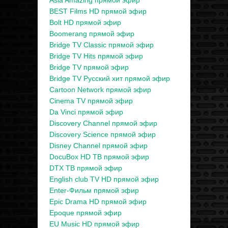
Asia Amazing прямой эфир
BEST Films HD прямой эфир
Bolt HD прямой эфир
Boomerang прямой эфир
Bridge TV Classic прямой эфир
Bridge TV Hits прямой эфир
Bridge TV прямой эфир
Bridge TV Русский хит прямой эфир
Cartoon Network прямой эфир
Cinema TV прямой эфир
Da Vinci прямой эфир
Discovery Channel прямой эфир
Discovery Science прямой эфир
Disney Channel прямой эфир
DocuBox HD ТВ прямой эфир
DTX ТВ прямой эфир
English club TV HD прямой эфир
Enter-Фильм прямой эфир
Epic Drama HD прямой эфир
Epoque прямой эфир
EU Music HD прямой эфир