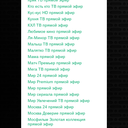
Крик ТВ прямой эфир
Кто есть кто ТВ прямой эфир
Кус-кус HD прямой эфир
Кухня ТВ прямой эфир
КХЛ ТВ прямой эфир
Любимое кино прямой эфир
Ля-Минор ТВ прямой эфир
Малыш ТВ прямой эфир
Малятко ТВ прямой эфир
Мама прямой эфир
Матч Премьер прямой эфир
Мега ТВ прямой эфир
Мир 24 прямой эфир
Мир Premium прямой эфир
Мир прямой эфир
Мир сериала прямой эфир
Мир Увлечений ТВ прямой эфир
Москва 24 прямой эфир
Москва Доверие прямой эфир
Мосфильм Золотая коллекция
прямой эфир