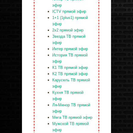
эфир
ICTV прямой эфир
1+1 (1plus1) прямой
эфир
2x2 прямой эфир
Звезда ТВ прямой
эфир
Интер прямой эфир
История ТВ прямой
эфир
К1 ТВ прямой эфир
К2 ТВ прямой эфир
Карусель ТВ прямой
эфир
Кухня ТВ прямой
эфир
Ля-Минор ТВ прямой
эфир
Мега ТВ прямой эфир
Мужской ТВ прямой
эфир