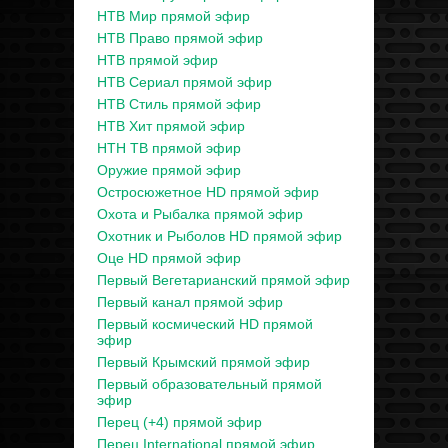
НТВ Мир прямой эфир
НТВ Право прямой эфир
НТВ прямой эфир
НТВ Сериал прямой эфир
НТВ Стиль прямой эфир
НТВ Хит прямой эфир
НТН ТВ прямой эфир
Оружие прямой эфир
Остросюжетное HD прямой эфир
Охота и Рыбалка прямой эфир
Охотник и Рыболов HD прямой эфир
Оце HD прямой эфир
Первый Вегетарианский прямой эфир
Первый канал прямой эфир
Первый космический HD прямой
эфир
Первый Крымский прямой эфир
Первый образовательный прямой
эфир
Перец (+4) прямой эфир
Перец International прямой эфир