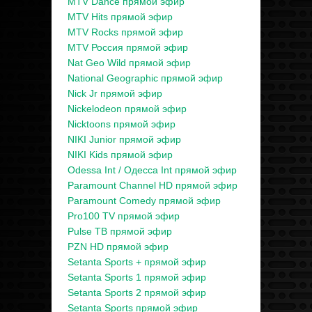
MTV Dance прямой эфир
MTV Hits прямой эфир
MTV Rocks прямой эфир
MTV Россия прямой эфир
Nat Geo Wild прямой эфир
National Geographic прямой эфир
Nick Jr прямой эфир
Nickelodeon прямой эфир
Nicktoons прямой эфир
NIKI Junior прямой эфир
NIKI Kids прямой эфир
Odessa Int / Одесса Int прямой эфир
Paramount Channel HD прямой эфир
Paramount Comedy прямой эфир
Pro100 TV прямой эфир
Pulse ТВ прямой эфир
PZN HD прямой эфир
Setanta Sports + прямой эфир
Setanta Sports 1 прямой эфир
Setanta Sports 2 прямой эфир
Setanta Sports прямой эфир