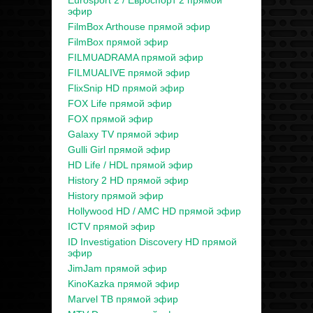
Eurosport 2 / Евроспорт 2 прямой
эфир
FilmBox Arthouse прямой эфир
FilmBox прямой эфир
FILMUADRAMA прямой эфир
FILMUALIVE прямой эфир
FlixSnip HD прямой эфир
FOX Life прямой эфир
FOX прямой эфир
Galaxy TV прямой эфир
Gulli Girl прямой эфир
HD Life / HDL прямой эфир
History 2 HD прямой эфир
History прямой эфир
Hollywood HD / AMC HD прямой эфир
ICTV прямой эфир
ID Investigation Discovery HD прямой
эфир
JimJam прямой эфир
KinoKazka прямой эфир
Marvel ТВ прямой эфир