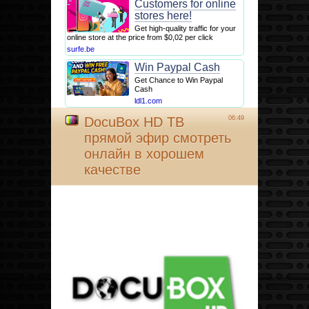
Customers for online
stores here!
Get high-quality traffic for your
online store at the price from $0,02 per click
surfe.be
Win Paypal Cash
Get Chance to Win Paypal
Cash
ldl1.com
DocuBox HD ТВ
06:49
прямой эфир смотреть
онлайн в хорошем
качестве