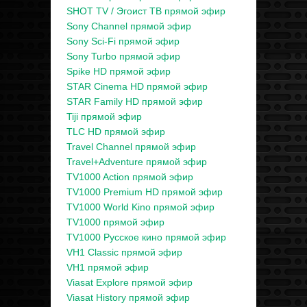
SHOT TV / Эгоист ТВ прямой эфир
Sony Channel прямой эфир
Sony Sci-Fi прямой эфир
Sony Turbo прямой эфир
Spike HD прямой эфир
STAR Cinema HD прямой эфир
STAR Family HD прямой эфир
Tiji прямой эфир
TLC HD прямой эфир
Travel Channel прямой эфир
Travel+Adventure прямой эфир
TV1000 Action прямой эфир
TV1000 Premium HD прямой эфир
TV1000 World Kino прямой эфир
TV1000 прямой эфир
TV1000 Русское кино прямой эфир
VH1 Classic прямой эфир
VH1 прямой эфир
Viasat Explore прямой эфир
Viasat History прямой эфир