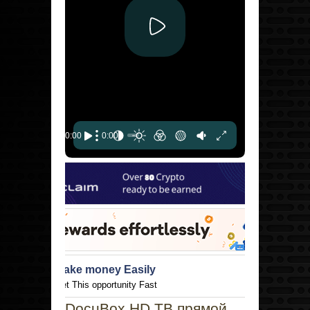
Make money Easily
Get This opportunity Fast
1buv.co
DocuBox HD ТВ прямой