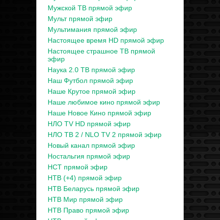
Мужской ТВ прямой эфир
Мульт прямой эфир
Мультимания прямой эфир
Настоящее время HD прямой эфир
Настоящее страшное ТВ прямой
эфир
Наука 2.0 ТВ прямой эфир
Наш Футбол прямой эфир
Наше Крутое прямой эфир
Наше любимое кино прямой эфир
Наше Новое Кино прямой эфир
НЛО TV HD прямой эфир
НЛО ТВ 2 / NLO TV 2 прямой эфир
Новый канал прямой эфир
Ностальгия прямой эфир
НСТ прямой эфир
НТВ (+4) прямой эфир
НТВ Беларусь прямой эфир
НТВ Мир прямой эфир
НТВ Право прямой эфир