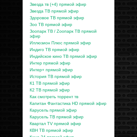
Звезда тв (+4) прямой эфир
Звезда ТВ прямой эфир
Здоровое ТВ прямой эфир
Зоо ТВ прямой эфир
Зоопарк ТВ / Zooпарк ТВ прямой
эфир
Иллюзион Плюс прямой эфир
Индиго ТВ прямой эфир
Индийское кино ТВ прямой эфир
Интер прямой эфир
Интер+ прямой эфир
История ТВ прямой эфир
К1 ТВ прямой эфир
К2 ТВ прямой эфир
Как смотреть торрент тв
Капитан Фантастика HD прямой эфир
Карусель прямой эфир
Карусель ТВ прямой эфир
Квартал TV прямой эфир
КВН ТВ прямой эфир