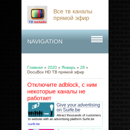
Все тв каналы
прямой эфир
NAVIGATION
Главная
»
2020
»
Январь
»
28
»
DocuBox HD ТВ прямой эфир
Отключите adblock, с ним
некоторые каналы не
работает
Give your advertising
on Surfe.be
Attract thousands of customers
to website with an advertising platform Surfe.be
surfe.be