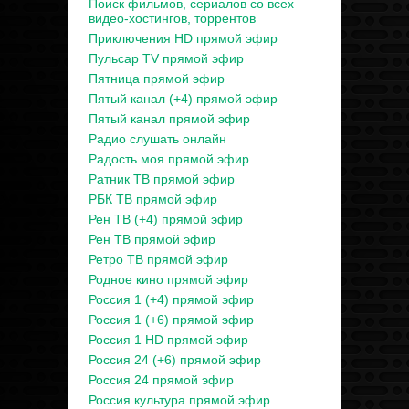
Поиск фильмов, сериалов со всех
видео-хостингов, торрентов
Приключения HD прямой эфир
Пульсар TV прямой эфир
Пятница прямой эфир
Пятый канал (+4) прямой эфир
Пятый канал прямой эфир
Радио слушать онлайн
Радость моя прямой эфир
Ратник ТВ прямой эфир
РБК ТВ прямой эфир
Рен ТВ (+4) прямой эфир
Рен ТВ прямой эфир
Ретро ТВ прямой эфир
Родное кино прямой эфир
Россия 1 (+4) прямой эфир
Россия 1 (+6) прямой эфир
Россия 1 HD прямой эфир
Россия 24 (+6) прямой эфир
Россия 24 прямой эфир
Россия культура прямой эфир