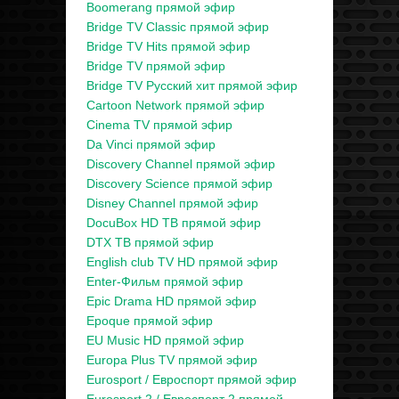
Boomerang прямой эфир
Bridge TV Classic прямой эфир
Bridge TV Hits прямой эфир
Bridge TV прямой эфир
Bridge TV Русский хит прямой эфир
Cartoon Network прямой эфир
Cinema TV прямой эфир
Da Vinci прямой эфир
Discovery Channel прямой эфир
Discovery Science прямой эфир
Disney Channel прямой эфир
DocuBox HD ТВ прямой эфир
DTX ТВ прямой эфир
English club TV HD прямой эфир
Enter-Фильм прямой эфир
Epic Drama HD прямой эфир
Epoque прямой эфир
EU Music HD прямой эфир
Europa Plus TV прямой эфир
Eurosport / Евроспорт прямой эфир