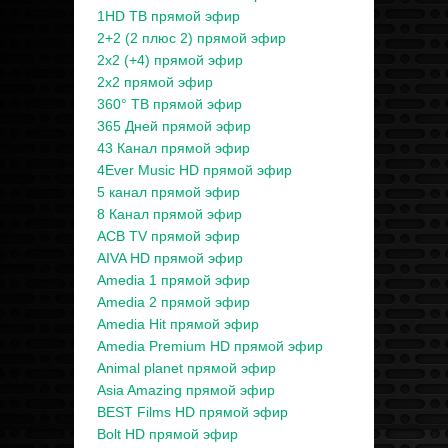
1HD ТВ прямой эфир
2+2 (2 плюс 2) прямой эфир
2x2 (+4) прямой эфир
2x2 прямой эфир
360° ТВ прямой эфир
365 Дней прямой эфир
43 Канал прямой эфир
4Ever Music HD прямой эфир
5 канал прямой эфир
8 Канал прямой эфир
ACB TV прямой эфир
AIVA HD прямой эфир
Amedia 1 прямой эфир
Amedia 2 прямой эфир
Amedia Hit прямой эфир
Amedia Premium HD прямой эфир
Animal planet прямой эфир
Asia Amazing прямой эфир
BEST Films HD прямой эфир
Bolt HD прямой эфир