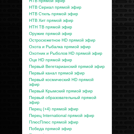
НТВ прямой эфир
НТВ Сериал прямой эфир
НТВ Стиль прямой эфир
НТВ Хит прямой эфир
НТН ТВ прямой эфир
Оружие прямой эфир
Остросюжетное HD прямой эфир
Охота и Рыбалка прямой эфир
Охотник и Рыболов HD прямой эфир
Оце HD прямой эфир
Первый Вегетарианский прямой эфир
Первый канал прямой эфир
Первый космический HD прямой
эфир
Первый Крымский прямой эфир
Первый образовательный прямой
эфир
Перец (+4) прямой эфир
Перец International прямой эфир
ПлюсПлюс прямой эфир
Победа прямой эфир