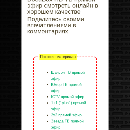
эфир смотреть онлайн в
хорошем качестве
Поделитесь своими
впечатлениями в
комментариях.
Похожие материалы
Шансон ТВ прямой
эфир
Юмор ТВ прямой
эфир
ICTV прямой эфир
1+1 (1plus1) прямой
эфир
2x2 прямой эфир
Звезда ТВ прямой
эфир