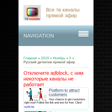
Все тв каналы
прямой эфир
NAVIGATION
Главная
»
2019
»
Ноябрь
»
5
»
Русский детектив прямой эфир
Отключите adblock, с ним
некоторые каналы не
работает
Platform to attract
customers
Your chance to get customers
right now! Follow the link and test for free. Click!
surfe.be