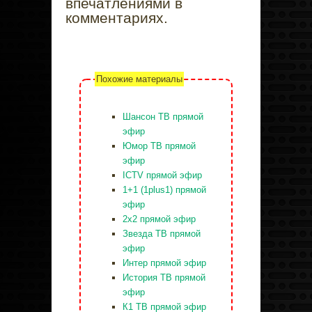
впечатлениями в
комментариях.
Похожие материалы
Шансон ТВ прямой
эфир
Юмор ТВ прямой
эфир
ICTV прямой эфир
1+1 (1plus1) прямой
эфир
2x2 прямой эфир
Звезда ТВ прямой
эфир
Интер прямой эфир
История ТВ прямой
эфир
К1 ТВ прямой эфир