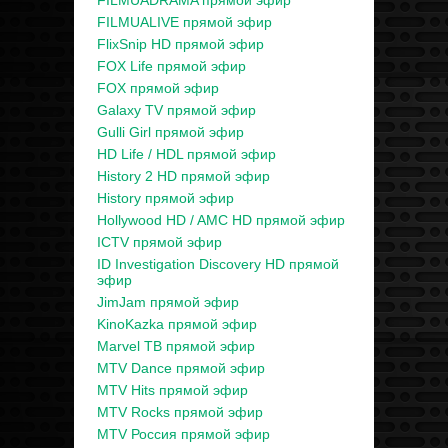
FILMUADRAMA прямой эфир
FILMUALIVE прямой эфир
FlixSnip HD прямой эфир
FOX Life прямой эфир
FOX прямой эфир
Galaxy TV прямой эфир
Gulli Girl прямой эфир
HD Life / HDL прямой эфир
History 2 HD прямой эфир
History прямой эфир
Hollywood HD / AMC HD прямой эфир
ICTV прямой эфир
ID Investigation Discovery HD прямой
эфир
JimJam прямой эфир
KinoKazka прямой эфир
Marvel ТВ прямой эфир
MTV Dance прямой эфир
MTV Hits прямой эфир
MTV Rocks прямой эфир
MTV Россия прямой эфир