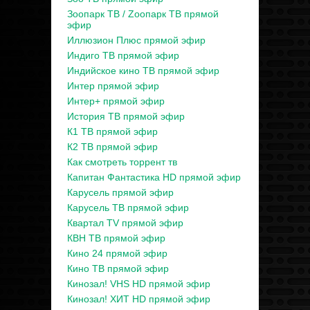
Зоопарк ТВ / Zooпарк ТВ прямой
эфир
Иллюзион Плюс прямой эфир
Индиго ТВ прямой эфир
Индийское кино ТВ прямой эфир
Интер прямой эфир
Интер+ прямой эфир
История ТВ прямой эфир
К1 ТВ прямой эфир
К2 ТВ прямой эфир
Как смотреть торрент тв
Капитан Фантастика HD прямой эфир
Карусель прямой эфир
Карусель ТВ прямой эфир
Квартал TV прямой эфир
КВН ТВ прямой эфир
Кино 24 прямой эфир
Кино ТВ прямой эфир
Кинозал! VHS HD прямой эфир
Кинозал! ХИТ HD прямой эфир