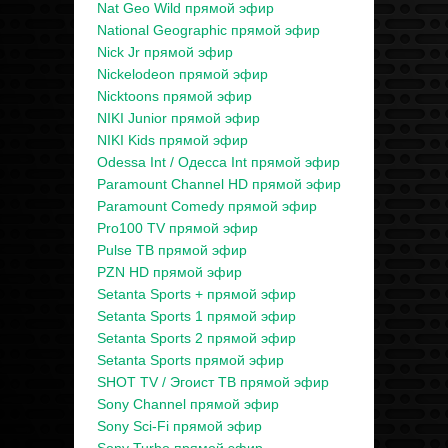
Nat Geo Wild прямой эфир
National Geographic прямой эфир
Nick Jr прямой эфир
Nickelodeon прямой эфир
Nicktoons прямой эфир
NIKI Junior прямой эфир
NIKI Kids прямой эфир
Odessa Int / Одесса Int прямой эфир
Paramount Channel HD прямой эфир
Paramount Comedy прямой эфир
Pro100 TV прямой эфир
Pulse ТВ прямой эфир
PZN HD прямой эфир
Setanta Sports + прямой эфир
Setanta Sports 1 прямой эфир
Setanta Sports 2 прямой эфир
Setanta Sports прямой эфир
SHOT TV / Эгоист ТВ прямой эфир
Sony Channel прямой эфир
Sony Sci-Fi прямой эфир