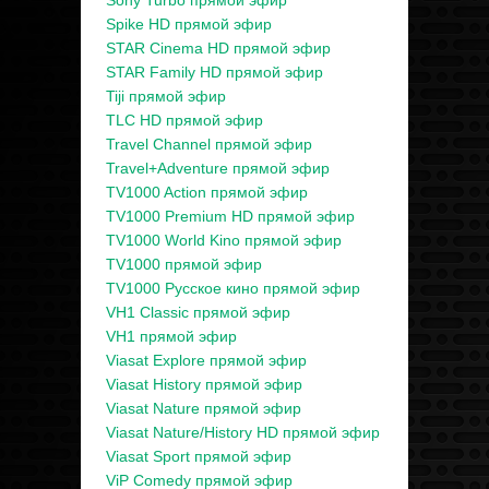
Sony Turbo прямой эфир
Spike HD прямой эфир
STAR Cinema HD прямой эфир
STAR Family HD прямой эфир
Tiji прямой эфир
TLC HD прямой эфир
Travel Channel прямой эфир
Travel+Adventure прямой эфир
TV1000 Action прямой эфир
TV1000 Premium HD прямой эфир
TV1000 World Kino прямой эфир
TV1000 прямой эфир
TV1000 Русское кино прямой эфир
VH1 Classic прямой эфир
VH1 прямой эфир
Viasat Explore прямой эфир
Viasat History прямой эфир
Viasat Nature прямой эфир
Viasat Nature/History HD прямой эфир
Viasat Sport прямой эфир
ViP Comedy прямой эфир