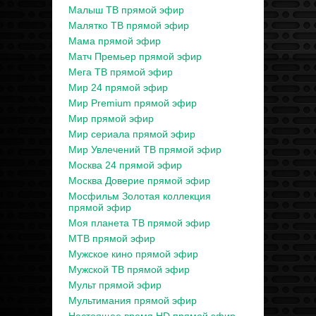
Малыш ТВ прямой эфир
Малятко ТВ прямой эфир
Мама прямой эфир
Матч Премьер прямой эфир
Мега ТВ прямой эфир
Мир 24 прямой эфир
Мир Premium прямой эфир
Мир прямой эфир
Мир сериала прямой эфир
Мир Увлечений ТВ прямой эфир
Москва 24 прямой эфир
Москва Доверие прямой эфир
Мосфильм Золотая коллекция
прямой эфир
Моя планета ТВ прямой эфир
МТВ прямой эфир
Мужское кино прямой эфир
Мужской ТВ прямой эфир
Мульт прямой эфир
Мультимания прямой эфир