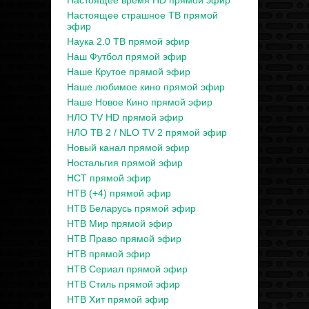
Настоящее время HD прямой эфир
Настоящее страшное ТВ прямой
эфир
Наука 2.0 ТВ прямой эфир
Наш Футбол прямой эфир
Наше Крутое прямой эфир
Наше любимое кино прямой эфир
Наше Новое Кино прямой эфир
НЛО TV HD прямой эфир
НЛО ТВ 2 / NLO TV 2 прямой эфир
Новый канал прямой эфир
Ностальгия прямой эфир
НСТ прямой эфир
НТВ (+4) прямой эфир
НТВ Беларусь прямой эфир
НТВ Мир прямой эфир
НТВ Право прямой эфир
НТВ прямой эфир
НТВ Сериал прямой эфир
НТВ Стиль прямой эфир
НТВ Хит прямой эфир