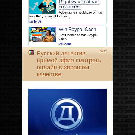
Right way to attract
customers
Advertising should pay off, so
we offer you test it for free!
surfe.be
Win Paypal Cash
Get Chance to Win Paypal
Cash
ldl1.com
Русский детектив
00:27
прямой эфир смотреть
онлайн в хорошем
качестве