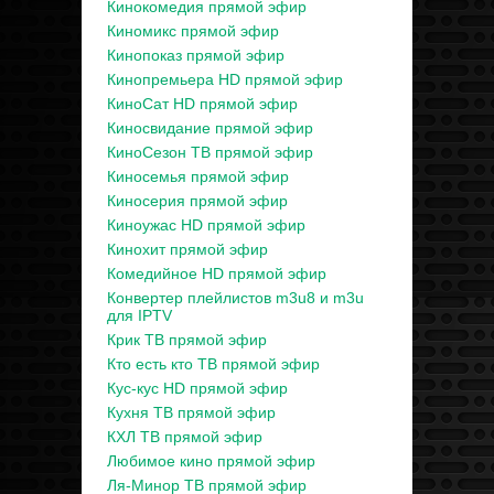
Кинокомедия прямой эфир
Киномикс прямой эфир
Кинопоказ прямой эфир
Кинопремьера HD прямой эфир
КиноСат HD прямой эфир
Киносвидание прямой эфир
КиноСезон ТВ прямой эфир
Киносемья прямой эфир
Киносерия прямой эфир
Киноужас HD прямой эфир
Кинохит прямой эфир
Комедийное HD прямой эфир
Конвертер плейлистов m3u8 и m3u
для IPTV
Крик ТВ прямой эфир
Кто есть кто ТВ прямой эфир
Кус-кус HD прямой эфир
Кухня ТВ прямой эфир
КХЛ ТВ прямой эфир
Любимое кино прямой эфир
Ля-Минор ТВ прямой эфир