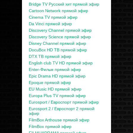
Bridge TV Русский хит прямой эфир
Cartoon Network прямой эфир
Cinema TV прямой эфир
Da Vinci прямой эфир
Discovery Channel прямой эфир
Discovery Science прямой эфир
Disney Channel прямой эфир
DocuBox HD ТВ прямой эфир
DTX ТВ прямой эфир
English club TV HD прямой эфир
Enter-Фильм прямой эфир
Epic Drama HD прямой эфир
Epoque прямой эфир
EU Music HD прямой эфир
Europa Plus TV прямой эфир
Eurosport / Евроспорт прямой эфир
Eurosport 2 / Евроспорт 2 прямой
эфир
FilmBox Arthouse прямой эфир
FilmBox прямой эфир