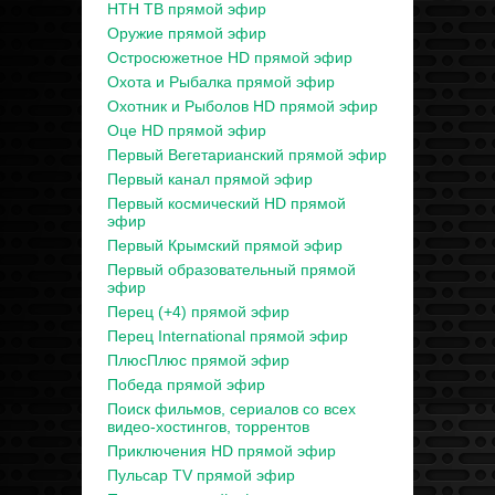
НТН ТВ прямой эфир
Оружие прямой эфир
Остросюжетное HD прямой эфир
Охота и Рыбалка прямой эфир
Охотник и Рыболов HD прямой эфир
Оце HD прямой эфир
Первый Вегетарианский прямой эфир
Первый канал прямой эфир
Первый космический HD прямой
эфир
Первый Крымский прямой эфир
Первый образовательный прямой
эфир
Перец (+4) прямой эфир
Перец International прямой эфир
ПлюсПлюс прямой эфир
Победа прямой эфир
Поиск фильмов, сериалов со всех
видео-хостингов, торрентов
Приключения HD прямой эфир
Пульсар TV прямой эфир