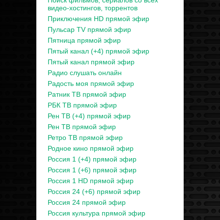
Поиск фильмов, сериалов со всех
видео-хостингов, торрентов
Приключения HD прямой эфир
Пульсар TV прямой эфир
Пятница прямой эфир
Пятый канал (+4) прямой эфир
Пятый канал прямой эфир
Радио слушать онлайн
Радость моя прямой эфир
Ратник ТВ прямой эфир
РБК ТВ прямой эфир
Рен ТВ (+4) прямой эфир
Рен ТВ прямой эфир
Ретро ТВ прямой эфир
Родное кино прямой эфир
Россия 1 (+4) прямой эфир
Россия 1 (+6) прямой эфир
Россия 1 HD прямой эфир
Россия 24 (+6) прямой эфир
Россия 24 прямой эфир
Россия культура прямой эфир