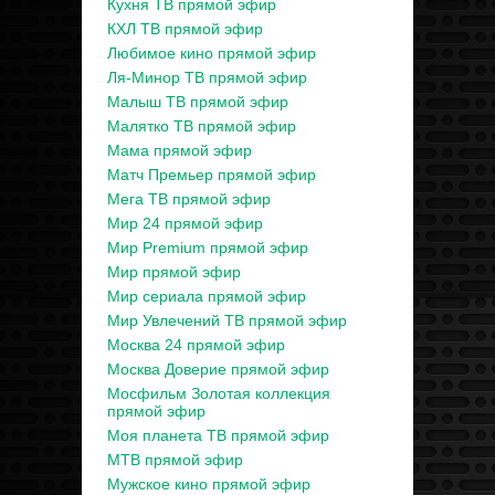
Кухня ТВ прямой эфир
КХЛ ТВ прямой эфир
Любимое кино прямой эфир
Ля-Минор ТВ прямой эфир
Малыш ТВ прямой эфир
Малятко ТВ прямой эфир
Мама прямой эфир
Матч Премьер прямой эфир
Мега ТВ прямой эфир
Мир 24 прямой эфир
Мир Premium прямой эфир
Мир прямой эфир
Мир сериала прямой эфир
Мир Увлечений ТВ прямой эфир
Москва 24 прямой эфир
Москва Доверие прямой эфир
Мосфильм Золотая коллекция
прямой эфир
Моя планета ТВ прямой эфир
МТВ прямой эфир
Мужское кино прямой эфир