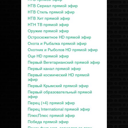
НТВ Сериал прямой эфир
НТВ Стиль прямой эфир
НТВ Хит прямой эфир
НТН ТВ прямой эфир
Оружие прямой эфир
Остросюжетное HD прямой эфир
Охота и Рыбалка прямой эфир
Охотник и Рыболов HD прямой эфир
Оце HD прямой эфир
Первый Вегетарианский прямой эфир
Первый канал прямой эфир
Первый космический HD прямой
эфир
Первый Крымский прямой эфир
Первый образовательный прямой
эфир
Перец (+4) прямой эфир
Перец International прямой эфир
ПлюсПлюс прямой эфир
Победа прямой эфир