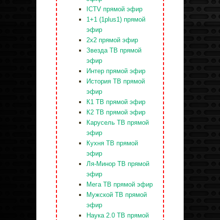
ICTV прямой эфир
1+1 (1plus1) прямой
эфир
2x2 прямой эфир
Звезда ТВ прямой
эфир
Интер прямой эфир
История ТВ прямой
эфир
К1 ТВ прямой эфир
К2 ТВ прямой эфир
Карусель ТВ прямой
эфир
Кухня ТВ прямой
эфир
Ля-Минор ТВ прямой
эфир
Мега ТВ прямой эфир
Мужской ТВ прямой
эфир
Наука 2.0 ТВ прямой