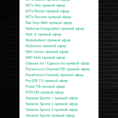
MTV Hits прямой эфир
MTV Rocks прямой эфир
MTV Россия прямой эфир
Nat Geo Wild прямой эфир
National Geographic прямой эфир
Nick Jr прямой эфир
Nickelodeon прямой эфир
Nicktoons прямой эфир
NIKI Junior прямой эфир
NIKI Kids прямой эфир
Odessa Int / Одесса Int прямой эфир
Paramount Channel HD прямой эфир
Paramount Comedy прямой эфир
Pro100 TV прямой эфир
Pulse ТВ прямой эфир
PZN HD прямой эфир
Setanta Sports + прямой эфир
Setanta Sports 1 прямой эфир
Setanta Sports 2 прямой эфир
Setanta Sports прямой эфир