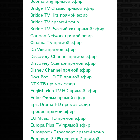
Boomerang прямой эфир
Bridge TV Classic прямой эфир
Bridge TV Hits прямой эфир
Bridge TV прямой эфир
Bridge TV Русский хит прямой эфир
Cartoon Network прямой эфир
Cinema TV прямой эфир
Da Vinci прямой эфир
Discovery Channel прямой эфир
Discovery Science прямой эфир
Disney Channel прямой эфир
DocuBox HD ТВ прямой эфир
DTX ТВ прямой эфир
English club TV HD прямой эфир
Enter-Фильм прямой эфир
Epic Drama HD прямой эфир
Epoque прямой эфир
EU Music HD прямой эфир
Europa Plus TV прямой эфир
Eurosport / Евроспорт прямой эфир
Eurosport 2 / Евроспорт 2 прямой