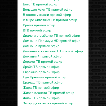
Бокс ТВ прямой эфир
Большая Азия ТВ прямой эфир
В гостях у сказки прямой эфир
В мире животных ТВ прямой эфир
Время прямой эфир
ВТВ прямой эфир
Диалоги о рыбалке ТВ прямой эфир
Дом кино Премиум HD прямой эфир
Дом кино прямой эфир
Домашние животные ТВ прямой эфир
Домашний прямой эфир
Дорама ТВ прямой эфир
Драйв ТВ прямой эфир
Еврокино прямой эфир
Еда Премиум прямой эфир
Ералаш ТВ прямой эфир
Жара ТВ прямой эфир
Живая планета ТВ прямой эфир
Живи! ТВ прямой эфир
Загородная жизнь прямой эфир