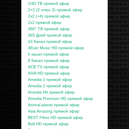
1HD ТВ прямой эфир
2+2 (2 плюс 2) прямой эфир
2x2 (+4) прямой эфир
2x2 прямой эфир
360° ТВ прямой эфир
365 Дней прямой эфир
43 Канал прямой эфир
4Ever Music HD прямой эфир
5 канал прямой эфир
8 Канал прямой эфир
ACB TV прямой эфир
AIVA HD прямой эфир
Amedia 1 прямой эфир
Amedia 2 прямой эфир
Amedia Hit прямой эфир
Amedia Premium HD прямой эфир
Animal planet прямой эфир
Asia Amazing прямой эфир
BEST Films HD прямой эфир
Bolt HD прямой эфир