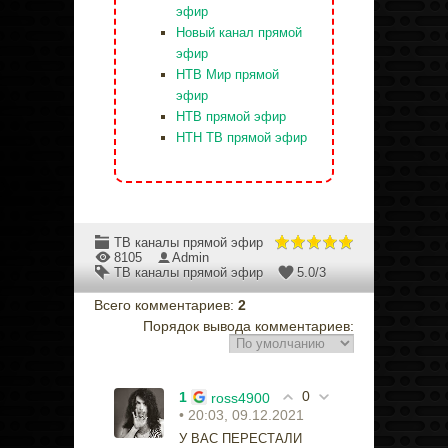
эфир
Новый канал прямой
эфир
НТВ Мир прямой
эфир
НТВ прямой эфир
НТН ТВ прямой эфир
ТВ каналы прямой эфир
8105
Admin
ТВ каналы прямой эфир
5.0
/
3
Всего комментариев
:
2
Порядок вывода комментариев:
0
1
ross4900
• 20:03, 09.12.2021
У ВАС ПЕРЕСТАЛИ