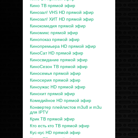
Кино ТВ прямой эфир
Кинозал! VHS HD прямой эфир
Кинозал! ХИТ HD прямой эфир
Кинокомедия прямой эфир
Киномикс прямой эфир
Кинопоказ прямой эфир
Кинопремьера HD прямой эфир
КиноСат HD прямой эфир
Киносвидание прямой эфир
КиноСезон ТВ прямой эфир
Киносемья прямой эфир
Киносерия прямой эфир
Киноужас HD прямой эфир
Кинохит прямой эфир
Комедийное HD прямой эфир
Конвертер плейлистов m3u8 и m3u
для IPTV
Крик ТВ прямой эфир
Кто есть кто ТВ прямой эфир
Кус-кус HD прямой эфир