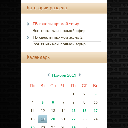
Категории раздела
ТВ каналы прямой эфир
Все тв каналы прямой эфир
ТВ каналы прямой эфир 2
Все тв каналы прямой эфир
Календарь
«
»
Ноябрь 2019
Пн
Вт
Ср
Чт
Пт
Сб
Вс
1
2
3
4
5
6
7
8
9
10
11
12
13
14
15
16
17
18
19
20
21
22
23
24
25
26
27
28
29
30