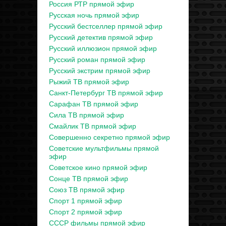
Россия РТР прямой эфир
Русская ночь прямой эфир
Русский бестселлер прямой эфир
Русский детектив прямой эфир
Русский иллюзион прямой эфир
Русский роман прямой эфир
Русский экстрим прямой эфир
Рыжий ТВ прямой эфир
Санкт-Петербург ТВ прямой эфир
Сарафан ТВ прямой эфир
Сила ТВ прямой эфир
Смайлик ТВ прямой эфир
Совершенно секретно прямой эфир
Советские мультфильмы прямой
эфир
Советское кино прямой эфир
Сонце ТВ прямой эфир
Союз ТВ прямой эфир
Спорт 1 прямой эфир
Спорт 2 прямой эфир
СССР фильмы прямой эфир