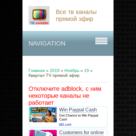
Все тв каналы
прямой эфир
NAVIGATION
Главная
»
2019
»
Ноябрь
»
19
»
Квартал TV прямой эфир
Отключите adblock, с ним
некоторые каналы не
работает
Win Paypal Cash
Get Chance to Win Paypal
Cash
ldl1.com
Customers for online