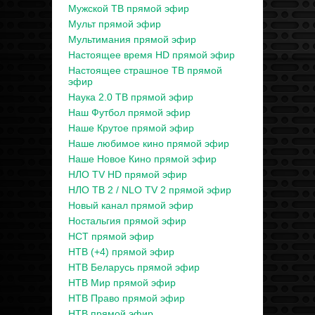
Мужской ТВ прямой эфир
Мульт прямой эфир
Мультимания прямой эфир
Настоящее время HD прямой эфир
Настоящее страшное ТВ прямой
эфир
Наука 2.0 ТВ прямой эфир
Наш Футбол прямой эфир
Наше Крутое прямой эфир
Наше любимое кино прямой эфир
Наше Новое Кино прямой эфир
НЛО TV HD прямой эфир
НЛО ТВ 2 / NLO TV 2 прямой эфир
Новый канал прямой эфир
Ностальгия прямой эфир
НСТ прямой эфир
НТВ (+4) прямой эфир
НТВ Беларусь прямой эфир
НТВ Мир прямой эфир
НТВ Право прямой эфир
НТВ прямой эфир