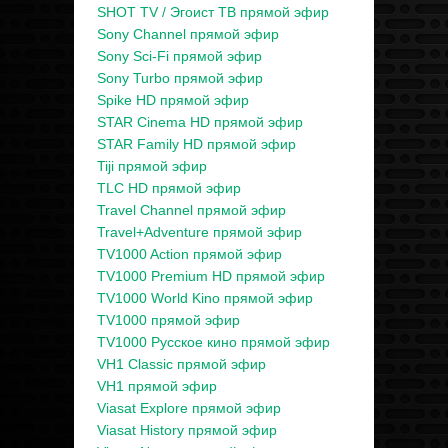
SHOT TV / Эгоист ТВ прямой эфир
Sony Channel прямой эфир
Sony Sci-Fi прямой эфир
Sony Turbo прямой эфир
Spike HD прямой эфир
STAR Cinema HD прямой эфир
STAR Family HD прямой эфир
Tiji прямой эфир
TLC HD прямой эфир
Travel Channel прямой эфир
Travel+Adventure прямой эфир
TV1000 Action прямой эфир
TV1000 Premium HD прямой эфир
TV1000 World Kino прямой эфир
TV1000 прямой эфир
TV1000 Русское кино прямой эфир
VH1 Classic прямой эфир
VH1 прямой эфир
Viasat Explore прямой эфир
Viasat History прямой эфир