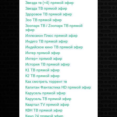
Звезда тв (+4) прямой эфир
Звезда ТВ прямой эфир
Здоровое ТВ прямой эфир
Зоо ТВ прямой эфир
Зоопарк ТВ / Zooпарк ТВ прямой
эфир
Иллюзион Плюс прямой эфир
Индиго ТВ прямой эфир
Индийское кино ТВ прямой эфир
Интер прямой эфир
Интер+ прямой эфир
История ТВ прямой эфир
К1 ТВ прямой эфир
К2 ТВ прямой эфир
Как смотреть торрент тв
Капитан Фантастика HD прямой эфир
Карусель прямой эфир
Карусель ТВ прямой эфир
Квартал TV прямой эфир
КВН ТВ прямой эфир
Кино 24 прямой эфир