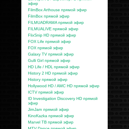
эфир
FilmBox Arthouse прямой эфир
FilmBox прямой эфир
FILMUADRAMA прямой эфир
FILMUALIVE прямой эфир
FlixSnip HD прямой эфир
FOX Life прямой эфир
FOX прямой эфир
Galaxy TV прямой эфир
Gulli Girl прямой эфир
HD Life / HDL прямой эфир
History 2 HD прямой эфир
History прямой эфир
Hollywood HD / AMC HD прямой эфир
ICTV прямой эфир
ID Investigation Discovery HD прямой
эфир
JimJam прямой эфир
KinoKazka прямой эфир
Marvel ТВ прямой эфир
MTV Dance прямой эфир