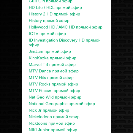
Gulli Girl прямой эфир
HD Life / HDL прямой эфир
History 2 HD прямой эфир
History прямой эфир
Hollywood HD / AMC HD прямой эфир
ICTV прямой эфир
ID Investigation Discovery HD прямой
эфир
JimJam прямой эфир
KinoKazka прямой эфир
Marvel ТВ прямой эфир
MTV Dance прямой эфир
MTV Hits прямой эфир
MTV Rocks прямой эфир
MTV Россия прямой эфир
Nat Geo Wild прямой эфир
National Geographic прямой эфир
Nick Jr прямой эфир
Nickelodeon прямой эфир
Nicktoons прямой эфир
NIKI Junior прямой эфир