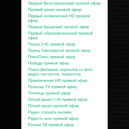
Первый Вегетарианский прямой эфир
Первый канал прямой эфир
Первый космический HD прямой
эфир
Первый Крымский прямой эфир
Первый образовательный прямой
эфир
Перец (+4) прямой эфир
Перец International прямой эфир
ПлюсПлюс прямой эфир
Победа прямой эфир
Поиск фильмов, сериалов со всех
видео-хостингов, торрентов
Приключения HD прямой эфир
Пульсар TV прямой эфир
Пятница прямой эфир
Пятый канал (+4) прямой эфир
Пятый канал прямой эфир
Радио слушать онлайн
Радость моя прямой эфир
Ратник ТВ прямой эфир