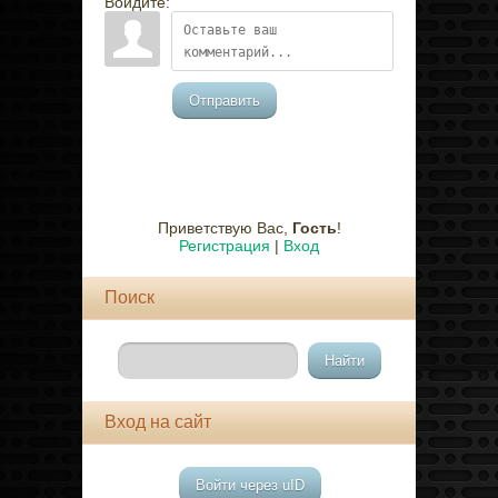
Войдите:
Отправить
Приветствую Вас
,
Гость
!
Регистрация
|
Вход
Поиск
Вход на сайт
Войти через uID