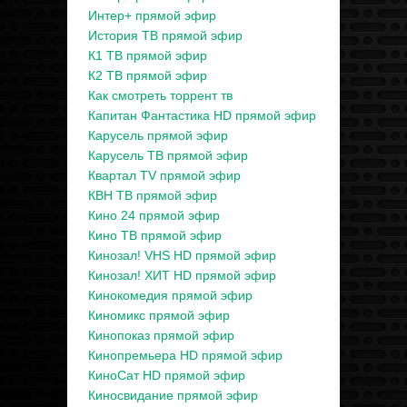
Интер+ прямой эфир
История ТВ прямой эфир
К1 ТВ прямой эфир
К2 ТВ прямой эфир
Как смотреть торрент тв
Капитан Фантастика HD прямой эфир
Карусель прямой эфир
Карусель ТВ прямой эфир
Квартал TV прямой эфир
КВН ТВ прямой эфир
Кино 24 прямой эфир
Кино ТВ прямой эфир
Кинозал! VHS HD прямой эфир
Кинозал! ХИТ HD прямой эфир
Кинокомедия прямой эфир
Киномикс прямой эфир
Кинопоказ прямой эфир
Кинопремьера HD прямой эфир
КиноСат HD прямой эфир
Киносвидание прямой эфир