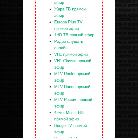
эфир
Жара ТВ прямой
эфир
Europa Plus TV
прямой эфир
1HD ТВ прямой эфир
Радио слушать
онлайн
VH1 прямой эфир
VH1 Classic прямой
эфир
MTV Rocks прямой
эфир
MTV Dance прямой
эфир
MTV Россия прямой
эфир
4Ever Music HD
прямой эфир
Bridge TV прямой
эфир