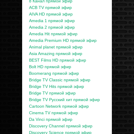
8 Канал прямой эфир
ACB TV прямой эфир
AIVA HD прямой эфир
Amedia 1 прямой эфир
Amedia 2 прямой эфир
Amedia Hit прямой эфир
Amedia Premium HD прямой эфир
Animal planet прямой эфир
Asia Amazing прямой эфир
BEST Films HD прямой эфир
Bolt HD прямой эфир
Boomerang прямой эфир
Bridge TV Classic прямой эфир
Bridge TV Hits прямой эфир
Bridge TV прямой эфир
Bridge TV Русский хит прямой эфир
Cartoon Network прямой эфир
Cinema TV прямой эфир
Da Vinci прямой эфир
Discovery Channel прямой эфир
Discovery Science прямой эфир