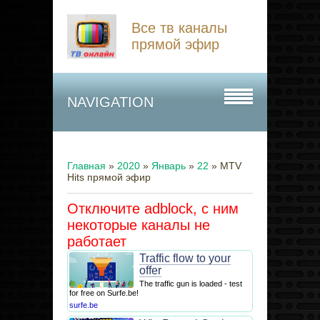
Все тв каналы
прямой эфир
NAVIGATION
Главная
»
2020
»
Январь
»
22
» MTV
Hits прямой эфир
Отключите adblock, с ним
некоторые каналы не
работает
Traffic flow to your
offer
The traffic gun is loaded - test
for free on Surfe.be!
surfe.be