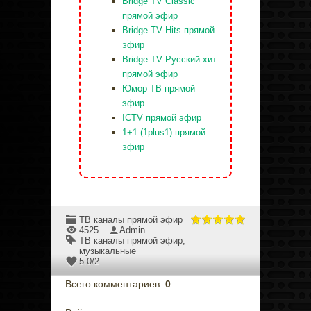
Bridge TV Classic
прямой эфир
Bridge TV Hits прямой
эфир
Bridge TV Русский хит
прямой эфир
Юмор ТВ прямой
эфир
ICTV прямой эфир
1+1 (1plus1) прямой
эфир
ТВ каналы прямой эфир
4525
Admin
ТВ каналы прямой эфир
,
музыкальные
5.0
/
2
Всего комментариев
:
0