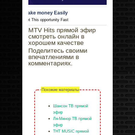
Make money Easily
Get This opportunity Fast
1buv.co
MTV Hits прямой эфир
смотреть онлайн в
хорошем качестве
Поделитесь своими
впечатлениями в
комментариях.
Похожие материалы
Шансон ТВ прямой
эфир
Ля-Минор ТВ прямой
эфир
ТНТ MUSIC прямой