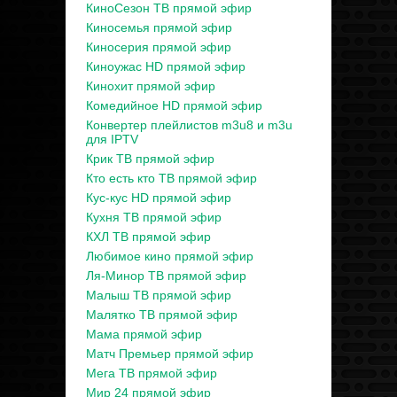
КиноСезон ТВ прямой эфир
Киносемья прямой эфир
Киносерия прямой эфир
Киноужас HD прямой эфир
Кинохит прямой эфир
Комедийное HD прямой эфир
Конвертер плейлистов m3u8 и m3u
для IPTV
Крик ТВ прямой эфир
Кто есть кто ТВ прямой эфир
Кус-кус HD прямой эфир
Кухня ТВ прямой эфир
КХЛ ТВ прямой эфир
Любимое кино прямой эфир
Ля-Минор ТВ прямой эфир
Малыш ТВ прямой эфир
Малятко ТВ прямой эфир
Мама прямой эфир
Матч Премьер прямой эфир
Мега ТВ прямой эфир
Мир 24 прямой эфир