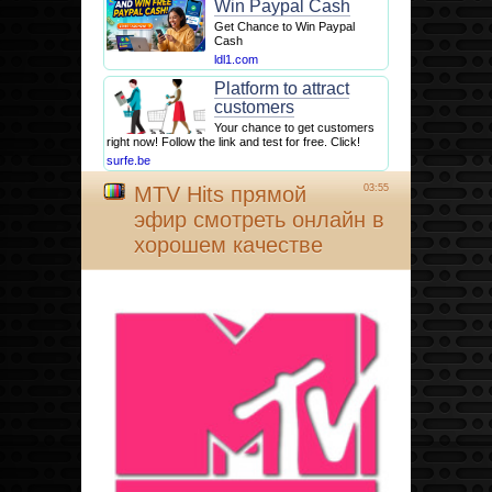
Win Paypal Cash
Get Chance to Win Paypal
Cash
ldl1.com
Platform to attract
customers
Your chance to get customers
right now! Follow the link and test for free. Click!
surfe.be
MTV Hits прямой
03:55
эфир смотреть онлайн в
хорошем качестве