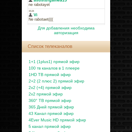
Для добавления необходима
авторизация
Список телеканалов
1+1 (1plus1) прямой эфир
100 тв каналов в 1 плеере
1HD ТВ прямой эфир
2+2 (2 плюс 2) прямой эфир
2x2 (+4) прямой эфир
2x2 прямой эфир
360° ТВ прямой эфир
365 Дней прямой эфир
43 Канал прямой эфир
4Ever Music HD прямой эфир
5 канал прямой эфир