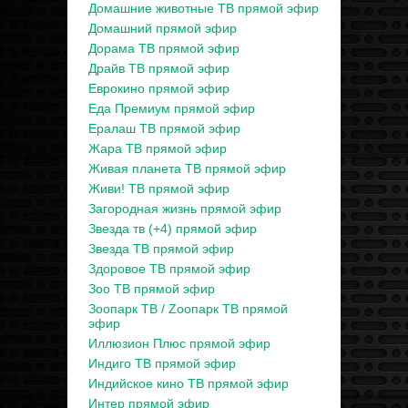
Домашние животные ТВ прямой эфир
Домашний прямой эфир
Дорама ТВ прямой эфир
Драйв ТВ прямой эфир
Еврокино прямой эфир
Еда Премиум прямой эфир
Ералаш ТВ прямой эфир
Жара ТВ прямой эфир
Живая планета ТВ прямой эфир
Живи! ТВ прямой эфир
Загородная жизнь прямой эфир
Звезда тв (+4) прямой эфир
Звезда ТВ прямой эфир
Здоровое ТВ прямой эфир
Зоо ТВ прямой эфир
Зоопарк ТВ / Zooпарк ТВ прямой
эфир
Иллюзион Плюс прямой эфир
Индиго ТВ прямой эфир
Индийское кино ТВ прямой эфир
Интер прямой эфир