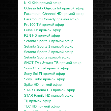
NIKI Kids прямой эфир
Odessa Int / Одесса Int прямой эфир
Paramount Channel HD прямой эфир
Paramount Comedy прямой эфир
Pro100 TV прямой эфир
Pulse ТВ прямой эфир
PZN HD прямой эфир
Setanta Sports + прямой эфир
Setanta Sports 1 прямой эфир
Setanta Sports 2 прямой эфир
Setanta Sports прямой эфир
SHOT TV / Эгоист ТВ прямой эфир
Sony Channel прямой эфир
Sony Sci-Fi прямой эфир
Sony Turbo прямой эфир
Spike HD прямой эфир
STAR Cinema HD прямой эфир
STAR Family HD прямой эфир
Tiji прямой эфир
TLC HD прямой эфир