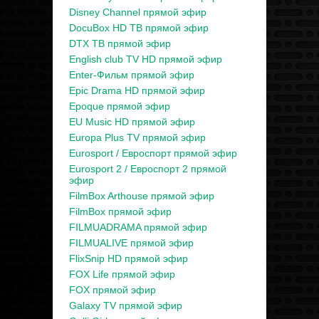
Disney Channel прямой эфир
DocuBox HD ТВ прямой эфир
DTX ТВ прямой эфир
English club TV HD прямой эфир
Enter-Фильм прямой эфир
Epic Drama HD прямой эфир
Epoque прямой эфир
EU Music HD прямой эфир
Europa Plus TV прямой эфир
Eurosport / Евроспорт прямой эфир
Eurosport 2 / Евроспорт 2 прямой
эфир
FilmBox Arthouse прямой эфир
FilmBox прямой эфир
FILMUADRAMA прямой эфир
FILMUALIVE прямой эфир
FlixSnip HD прямой эфир
FOX Life прямой эфир
FOX прямой эфир
Galaxy TV прямой эфир