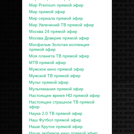
Мир Premium прямой эфир
Мир прямой эфир
Мир сериала прямой эфир
Мир Увлечений ТВ прямой эфир
Москва 24 прямой эфир
Москва Доверие прямой эфир
Мосфильм Золотая коллекция
прямой эфир
Моя планета ТВ прямой эфир
МТВ прямой эфир
Мужское кино прямой эфир
Мужской ТВ прямой эфир
Мульт прямой эфир
Мультимания прямой эфир
Настоящее время HD прямой эфир
Настоящее страшное ТВ прямой
эфир
Наука 2.0 ТВ прямой эфир
Наш Футбол прямой эфир
Наше Крутое прямой эфир
Наше любимое кино прямой эфир