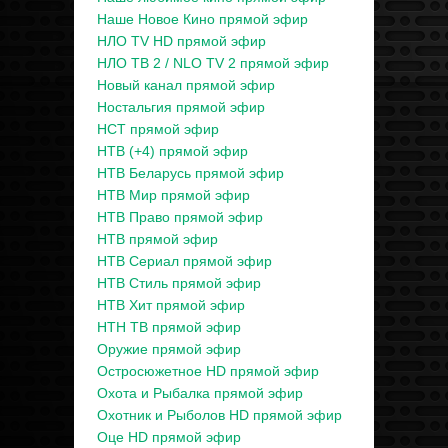
Наше Новое Кино прямой эфир
НЛО TV HD прямой эфир
НЛО ТВ 2 / NLO TV 2 прямой эфир
Новый канал прямой эфир
Ностальгия прямой эфир
НСТ прямой эфир
НТВ (+4) прямой эфир
НТВ Беларусь прямой эфир
НТВ Мир прямой эфир
НТВ Право прямой эфир
НТВ прямой эфир
НТВ Сериал прямой эфир
НТВ Стиль прямой эфир
НТВ Хит прямой эфир
НТН ТВ прямой эфир
Оружие прямой эфир
Остросюжетное HD прямой эфир
Охота и Рыбалка прямой эфир
Охотник и Рыболов HD прямой эфир
Оце HD прямой эфир