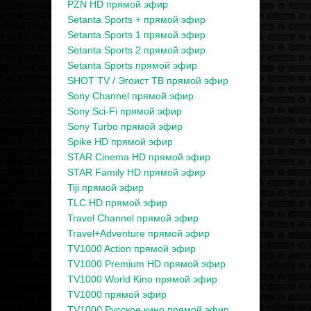
PZN HD прямой эфир
Setanta Sports + прямой эфир
Setanta Sports 1 прямой эфир
Setanta Sports 2 прямой эфир
Setanta Sports прямой эфир
SHOT TV / Эгоист ТВ прямой эфир
Sony Channel прямой эфир
Sony Sci-Fi прямой эфир
Sony Turbo прямой эфир
Spike HD прямой эфир
STAR Cinema HD прямой эфир
STAR Family HD прямой эфир
Tiji прямой эфир
TLC HD прямой эфир
Travel Channel прямой эфир
Travel+Adventure прямой эфир
TV1000 Action прямой эфир
TV1000 Premium HD прямой эфир
TV1000 World Kino прямой эфир
TV1000 прямой эфир
TV1000 Русское кино прямой эфир