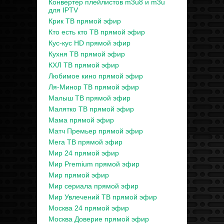
Конвертер плейлистов m3u8 и m3u
для IPTV
Крик ТВ прямой эфир
Кто есть кто ТВ прямой эфир
Кус-кус HD прямой эфир
Кухня ТВ прямой эфир
КХЛ ТВ прямой эфир
Любимое кино прямой эфир
Ля-Минор ТВ прямой эфир
Малыш ТВ прямой эфир
Малятко ТВ прямой эфир
Мама прямой эфир
Матч Премьер прямой эфир
Мега ТВ прямой эфир
Мир 24 прямой эфир
Мир Premium прямой эфир
Мир прямой эфир
Мир сериала прямой эфир
Мир Увлечений ТВ прямой эфир
Москва 24 прямой эфир
Москва Доверие прямой эфир