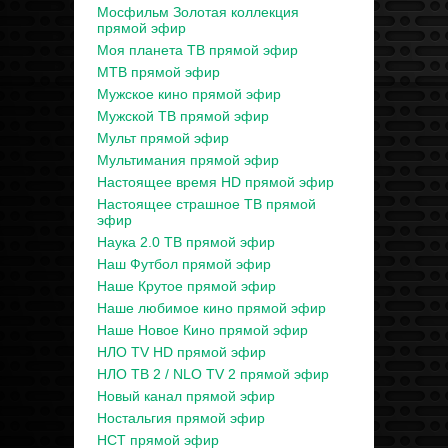
Мосфильм Золотая коллекция
прямой эфир
Моя планета ТВ прямой эфир
МТВ прямой эфир
Мужское кино прямой эфир
Мужской ТВ прямой эфир
Мульт прямой эфир
Мультимания прямой эфир
Настоящее время HD прямой эфир
Настоящее страшное ТВ прямой
эфир
Наука 2.0 ТВ прямой эфир
Наш Футбол прямой эфир
Наше Крутое прямой эфир
Наше любимое кино прямой эфир
Наше Новое Кино прямой эфир
НЛО TV HD прямой эфир
НЛО ТВ 2 / NLO TV 2 прямой эфир
Новый канал прямой эфир
Ностальгия прямой эфир
НСТ прямой эфир