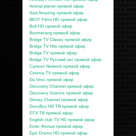
Animal planet прямой эфир
Asia Amazing прямой эфир
BEST Films HD прямой эфир
Bolt HD прямой эфир
Boomerang прямой эфир
Bridge TV Classic прямой эфир
Bridge TV Hits прямой эфир
Bridge TV прямой эфир
Bridge TV Русский хит прямой эфир
Cartoon Network прямой эфир
Cinema TV прямой эфир
Da Vinci прямой эфир
Discovery Channel прямой эфир
Discovery Science прямой эфир
Disney Channel прямой эфир
DocuBox HD ТВ прямой эфир
DTX ТВ прямой эфир
English club TV HD прямой эфир
Enter-Фильм прямой эфир
Epic Drama HD прямой эфир