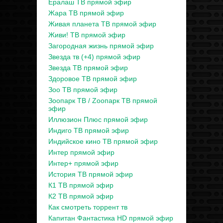
Ералаш ТВ прямой эфир
Жара ТВ прямой эфир
Живая планета ТВ прямой эфир
Живи! ТВ прямой эфир
Загородная жизнь прямой эфир
Звезда тв (+4) прямой эфир
Звезда ТВ прямой эфир
Здоровое ТВ прямой эфир
Зоо ТВ прямой эфир
Зоопарк ТВ / Zooпарк ТВ прямой
эфир
Иллюзион Плюс прямой эфир
Индиго ТВ прямой эфир
Индийское кино ТВ прямой эфир
Интер прямой эфир
Интер+ прямой эфир
История ТВ прямой эфир
К1 ТВ прямой эфир
К2 ТВ прямой эфир
Как смотреть торрент тв
Капитан Фантастика HD прямой эфир