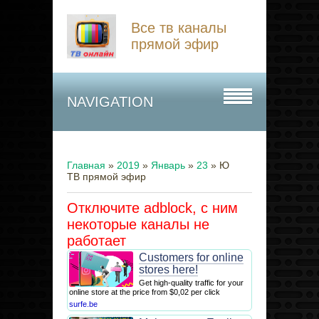
Все тв каналы
прямой эфир
NAVIGATION
Главная
»
2019
»
Январь
»
23
» Ю
ТВ прямой эфир
Отключите adblock, с ним
некоторые каналы не
работает
Customers for online
stores here!
Get high-quality traffic for your
online store at the price from $0,02 per click
surfe.be