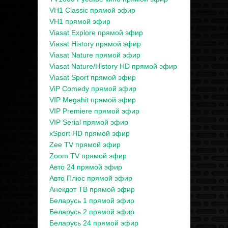
VH1 Classic прямой эфир
VH1 прямой эфир
Viasat Explore прямой эфир
Viasat History прямой эфир
Viasat Nature прямой эфир
Viasat Nature/History HD прямой эфир
Viasat Sport прямой эфир
ViP Comedy прямой эфир
VIP Megahit прямой эфир
VIP Premiere прямой эфир
VIP Serial прямой эфир
xSport HD прямой эфир
Zee TV прямой эфир
Zoom TV прямой эфир
Авто 24 прямой эфир
Авто Плюс прямой эфир
Анекдот ТВ прямой эфир
Беларусь 1 прямой эфир
Беларусь 2 прямой эфир
Беларусь 24 прямой эфир