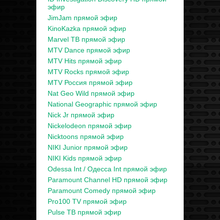
эфир
JimJam прямой эфир
KinoKazka прямой эфир
Marvel ТВ прямой эфир
MTV Dance прямой эфир
MTV Hits прямой эфир
MTV Rocks прямой эфир
MTV Россия прямой эфир
Nat Geo Wild прямой эфир
National Geographic прямой эфир
Nick Jr прямой эфир
Nickelodeon прямой эфир
Nicktoons прямой эфир
NIKI Junior прямой эфир
NIKI Kids прямой эфир
Odessa Int / Одесса Int прямой эфир
Paramount Channel HD прямой эфир
Paramount Comedy прямой эфир
Pro100 TV прямой эфир
Pulse ТВ прямой эфир