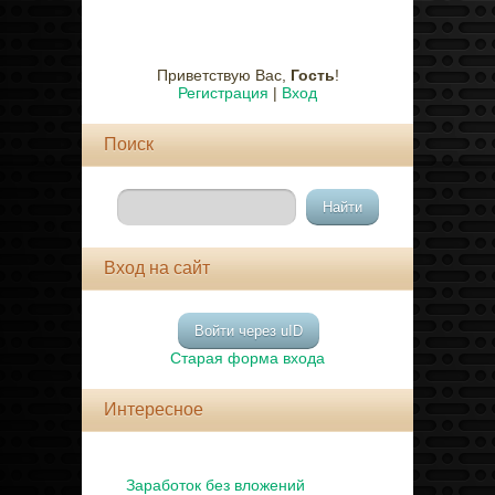
Приветствую Вас
,
Гость
!
Регистрация
|
Вход
Поиск
Вход на сайт
Войти через uID
Старая форма входа
Интересное
Заработок без вложений