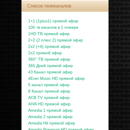
Список телеканалов
1+1 (1plus1) прямой эфир
100 тв каналов в 1 плеере
1HD ТВ прямой эфир
2+2 (2 плюс 2) прямой эфир
2x2 (+4) прямой эфир
2x2 прямой эфир
360° ТВ прямой эфир
365 Дней прямой эфир
43 Канал прямой эфир
4Ever Music HD прямой эфир
5 канал прямой эфир
8 Канал прямой эфир
ACB TV прямой эфир
AIVA HD прямой эфир
Amedia 1 прямой эфир
Amedia 2 прямой эфир
Amedia Hit прямой эфир
Amedia Premium HD прямой эфир