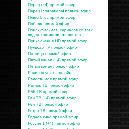
Перец (+4) прямой эфир
Перец International прямой эфир
ПлюсПлюс прямой эфир
Победа прямой эфир
Поиск фильмов, сериалов со всех
видео-хостингов, торрентов
Приключения HD прямой эфир
Пульсар TV прямой эфир
Пятница прямой эфир
Пятый канал (+4) прямой эфир
Пятый канал прямой эфир
Радио слушать онлайн
Радость моя прямой эфир
Ратник ТВ прямой эфир
РБК ТВ прямой эфир
Рен ТВ (+4) прямой эфир
Рен ТВ прямой эфир
Ретро ТВ прямой эфир
Родное кино прямой эфир
Россия 1 (+4) прямой эфир