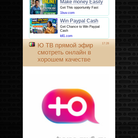
Make money Easily
Get This opportunity Fast
1buv.com
Win Paypal Cash
Get Chance to Win Paypal
Cash
ldl1.com
Ю ТВ прямой эфир
17:28
смотреть онлайн в
хорошем качестве