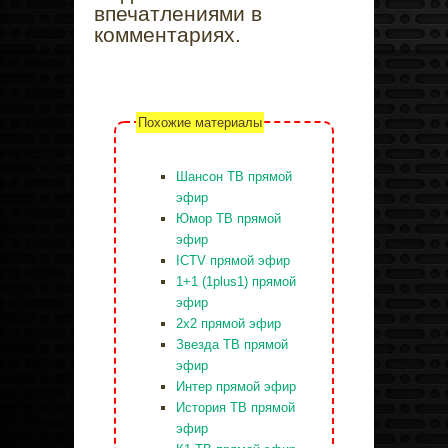
впечатлениями в
комментариях.
Похожие материалы
Шансон ТВ прямой
эфир
Юмор ТВ прямой
эфир
ICTV прямой эфир
1+1 (1plus1) прямой
эфир
2x2 прямой эфир
Звезда ТВ прямой
эфир
Интер прямой эфир
История ТВ прямой
эфир