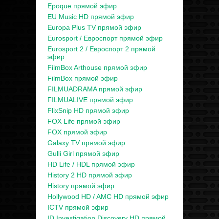
Epoque прямой эфир
EU Music HD прямой эфир
Europa Plus TV прямой эфир
Eurosport / Евроспорт прямой эфир
Eurosport 2 / Евроспорт 2 прямой
эфир
FilmBox Arthouse прямой эфир
FilmBox прямой эфир
FILMUADRAMA прямой эфир
FILMUALIVE прямой эфир
FlixSnip HD прямой эфир
FOX Life прямой эфир
FOX прямой эфир
Galaxy TV прямой эфир
Gulli Girl прямой эфир
HD Life / HDL прямой эфир
History 2 HD прямой эфир
History прямой эфир
Hollywood HD / AMC HD прямой эфир
ICTV прямой эфир
ID Investigation Discovery HD прямой