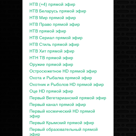
НТВ (+4) прямой эфир
НТВ Беларусь прямой эфир
НТВ Мир прямой эфир
НТВ Право прямой эфир
НТВ прямой эфир
НТВ Сериал прямой эфир
НТВ Стиль прямой эфир
НТВ Хит прямой эфир
НТН ТВ прямой эфир
Оружие прямой эфир
Остросюжетное HD прямой эфир
Охота и Рыбалка прямой эфир
Охотник и Рыболов HD прямой эфир
Оце HD прямой эфир
Первый Вегетарианский прямой эфир
Первый канал прямой эфир
Первый космический HD прямой
эфир
Первый Крымский прямой эфир
Первый образовательный прямой
эфир