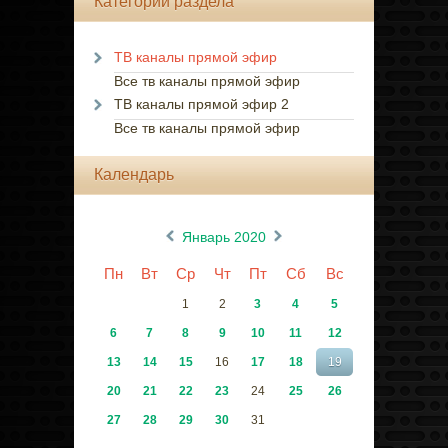
Категории раздела
ТВ каналы прямой эфир
Все тв каналы прямой эфир
ТВ каналы прямой эфир 2
Все тв каналы прямой эфир
Календарь
«
»
Январь 2020
Пн
Вт
Ср
Чт
Пт
Сб
Вс
1
2
3
4
5
6
7
8
9
10
11
12
13
14
15
16
17
18
19
20
21
22
23
24
25
26
27
28
29
30
31