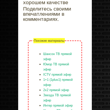
хорошем качестве
Поделитесь своими
впечатлениями в
комментариях.
Похожие материалы
Шансон ТВ прямой
эфир
Юмор ТВ прямой
эфир
ICTV прямой эфир
1+1 (1plus1) прямой
эфир
2x2 прямой эфир
Звезда ТВ прямой
эфир
Интер прямой эфир