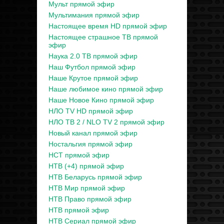
Мульт прямой эфир
Мультимания прямой эфир
Настоящее время HD прямой эфир
Настоящее страшное ТВ прямой
эфир
Наука 2.0 ТВ прямой эфир
Наш Футбол прямой эфир
Наше Крутое прямой эфир
Наше любимое кино прямой эфир
Наше Новое Кино прямой эфир
НЛО TV HD прямой эфир
НЛО ТВ 2 / NLO TV 2 прямой эфир
Новый канал прямой эфир
Ностальгия прямой эфир
НСТ прямой эфир
НТВ (+4) прямой эфир
НТВ Беларусь прямой эфир
НТВ Мир прямой эфир
НТВ Право прямой эфир
НТВ прямой эфир
НТВ Сериал прямой эфир