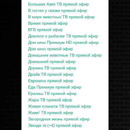
Большая Азия ТВ прямой эфир
В гостях у сказки прямой эфир
В мире животных ТВ прямой эфир
Время прямой эфир
ВТВ прямой эфир
Диалоги о рыбалке ТВ прямой эфир
Дом кино Премиум HD прямой эфир
Дом кино прямой эфир
Домашние животные ТВ прямой эфир
Домашний прямой эфир
Дорама ТВ прямой эфир
Драйв ТВ прямой эфир
Еврокино прямой эфир
Еда Премиум прямой эфир
Ералаш ТВ прямой эфир
Жара ТВ прямой эфир
Живая планета ТВ прямой эфир
Живи! ТВ прямой эфир
Загородная жизнь прямой эфир
Звезда тв (+4) прямой эфир