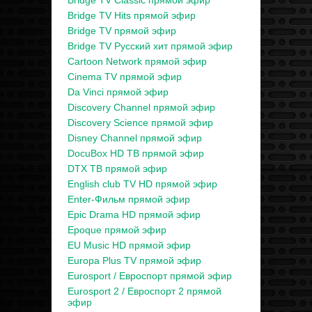
Bridge TV Classic прямой эфир
Bridge TV Hits прямой эфир
Bridge TV прямой эфир
Bridge TV Русский хит прямой эфир
Cartoon Network прямой эфир
Cinema TV прямой эфир
Da Vinci прямой эфир
Discovery Channel прямой эфир
Discovery Science прямой эфир
Disney Channel прямой эфир
DocuBox HD ТВ прямой эфир
DTX ТВ прямой эфир
English club TV HD прямой эфир
Enter-Фильм прямой эфир
Epic Drama HD прямой эфир
Epoque прямой эфир
EU Music HD прямой эфир
Europa Plus TV прямой эфир
Eurosport / Евроспорт прямой эфир
Eurosport 2 / Евроспорт 2 прямой
эфир