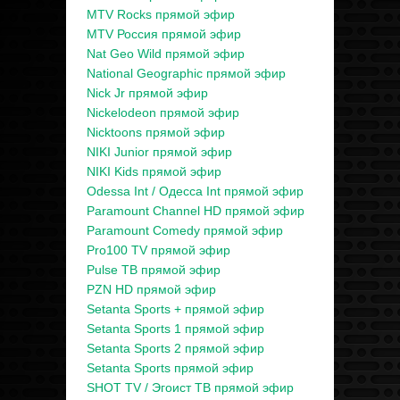
MTV Rocks прямой эфир
MTV Россия прямой эфир
Nat Geo Wild прямой эфир
National Geographic прямой эфир
Nick Jr прямой эфир
Nickelodeon прямой эфир
Nicktoons прямой эфир
NIKI Junior прямой эфир
NIKI Kids прямой эфир
Odessa Int / Одесса Int прямой эфир
Paramount Channel HD прямой эфир
Paramount Comedy прямой эфир
Pro100 TV прямой эфир
Pulse ТВ прямой эфир
PZN HD прямой эфир
Setanta Sports + прямой эфир
Setanta Sports 1 прямой эфир
Setanta Sports 2 прямой эфир
Setanta Sports прямой эфир
SHOT TV / Эгоист ТВ прямой эфир