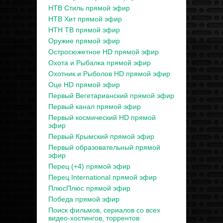
НТВ Стиль прямой эфир
НТВ Хит прямой эфир
НТН ТВ прямой эфир
Оружие прямой эфир
Остросюжетное HD прямой эфир
Охота и Рыбалка прямой эфир
Охотник и Рыболов HD прямой эфир
Оце HD прямой эфир
Первый Вегетарианский прямой эфир
Первый канал прямой эфир
Первый космический HD прямой
эфир
Первый Крымский прямой эфир
Первый образовательный прямой
эфир
Перец (+4) прямой эфир
Перец International прямой эфир
ПлюсПлюс прямой эфир
Победа прямой эфир
Поиск фильмов, сериалов со всех
видео-хостингов, торрентов