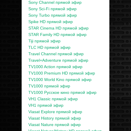
Sony Channel прямой эфир
Sony Sci-Fi прямой эфир
Sony Turbo прямой эфир
Spike HD прямой эфир
STAR Cinema HD прямой эфир
STAR Family HD прямой эфир
Tiji прямой эфир
TLC HD прямой эфир
Travel Channel прямой эфир
Travel+Adventure прямой эфир
TV1000 Action прямой эфир
TV1000 Premium HD прямой эфир
TV1000 World Kino прямой эфир
TV1000 прямой эфир
TV1000 Русское кино прямой эфир
VH1 Classic прямой эфир
VH1 прямой эфир
Viasat Explore прямой эфир
Viasat History прямой эфир
Viasat Nature прямой эфир