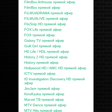
FilmBox Arthouse прямой эфир
FilmBox прямой эфир
FILMUADRAMA прямой эфир
FILMUALIVE прямой эфир
FlixSnip HD прямой эфир
FOX Life прямой эфир
FOX прямой эфир
Galaxy TV прямой эфир
Gulli Girl прямой эфир
HD Life / HDL прямой эфир
History 2 HD прямой эфир
History прямой эфир
Hollywood HD / AMC HD прямой эфир
ICTV прямой эфир
ID Investigation Discovery HD прямой
эфир
JimJam прямой эфир
KinoKazka прямой эфир
Marvel ТВ прямой эфир
MTV Dance прямой эфир
MTV Hits прямой эфир