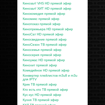
Кинозал! VHS HD прямой эфир
Кинозал! ХИТ HD прямой эфир
Кинокомедия прямой эфир
Киномикс прямой эфир
Кинопоказ прямой эфир
Кинопремьера HD прямой эфир
КиноСат HD прямой эфир
Киносвидание прямой эфир
КиноСезон ТВ прямой эфир
Киносемья прямой эфир
Киносерия прямой эфир
Киноужас HD прямой эфир
Кинохит прямой эфир
Комедийное HD прямой эфир
Конвертер плейлистов m3u8 и m3u
для IPTV
Крик ТВ прямой эфир
Кто есть кто ТВ прямой эфир
Кус-кус HD прямой эфир
Кухня ТВ прямой эфир