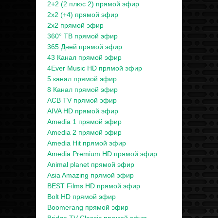
2+2 (2 плюс 2) прямой эфир
2x2 (+4) прямой эфир
2x2 прямой эфир
360° ТВ прямой эфир
365 Дней прямой эфир
43 Канал прямой эфир
4Ever Music HD прямой эфир
5 канал прямой эфир
8 Канал прямой эфир
ACB TV прямой эфир
AIVA HD прямой эфир
Amedia 1 прямой эфир
Amedia 2 прямой эфир
Amedia Hit прямой эфир
Amedia Premium HD прямой эфир
Animal planet прямой эфир
Asia Amazing прямой эфир
BEST Films HD прямой эфир
Bolt HD прямой эфир
Boomerang прямой эфир