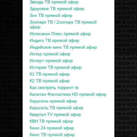
Звезда ТВ прямой эфир
Здоровое ТВ прямой эфир
Зоо ТВ прямой эфир
Зоопарк ТВ / Zooпарк ТВ прямой
эфир
Иллюзион Плюс прямой эфир
Индиго ТВ прямой эфир
Индийское кино ТВ прямой эфир
Интер прямой эфир
Интер+ прямой эфир
История ТВ прямой эфир
К1 ТВ прямой эфир
К2 ТВ прямой эфир
Как смотреть торрент тв
Капитан Фантастика HD прямой эфир
Карусель прямой эфир
Карусель ТВ прямой эфир
Квартал TV прямой эфир
КВН ТВ прямой эфир
Кино 24 прямой эфир
Кино ТВ прямой эфир