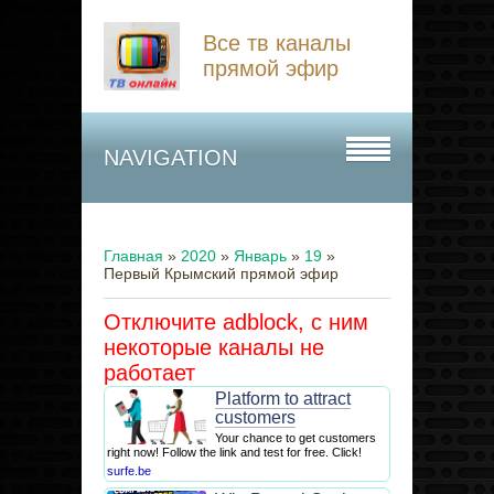
Все тв каналы
прямой эфир
NAVIGATION
Главная
»
2020
»
Январь
»
19
»
Первый Крымский прямой эфир
Отключите adblock, с ним
некоторые каналы не
работает
Platform to attract
customers
Your chance to get customers
right now! Follow the link and test for free. Click!
surfe.be