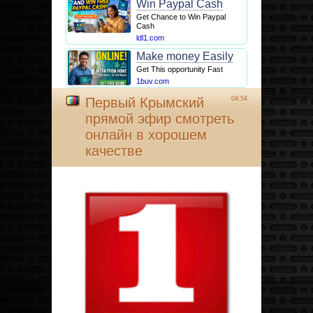
Win Paypal Cash
Get Chance to Win Paypal
Cash
ldl1.com
Make money Easily
Get This opportunity Fast
1buv.com
Первый Крымский
04:54
прямой эфир смотреть
онлайн в хорошем
качестве