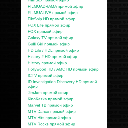
FilmBox прямой эфир
FILMUADRAMA прямой эфир
FILMUALIVE прямой эфир
FlixSnip HD прямой эфир
FOX Life прямой эфир
FOX прямой эфир
Galaxy TV прямой эфир
Gulli Girl прямой эфир
HD Life / HDL прямой эфир
History 2 HD прямой эфир
History прямой эфир
Hollywood HD / AMC HD прямой эфир
ICTV прямой эфир
ID Investigation Discovery HD прямой
эфир
JimJam прямой эфир
KinoKazka прямой эфир
Marvel ТВ прямой эфир
MTV Dance прямой эфир
MTV Hits прямой эфир
MTV Rocks прямой эфир