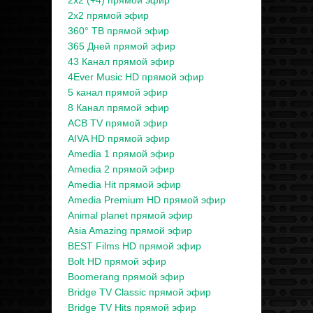
2x2 (+4) прямой эфир
2x2 прямой эфир
360° ТВ прямой эфир
365 Дней прямой эфир
43 Канал прямой эфир
4Ever Music HD прямой эфир
5 канал прямой эфир
8 Канал прямой эфир
ACB TV прямой эфир
AIVA HD прямой эфир
Amedia 1 прямой эфир
Amedia 2 прямой эфир
Amedia Hit прямой эфир
Amedia Premium HD прямой эфир
Animal planet прямой эфир
Asia Amazing прямой эфир
BEST Films HD прямой эфир
Bolt HD прямой эфир
Boomerang прямой эфир
Bridge TV Classic прямой эфир
Bridge TV Hits прямой эфир