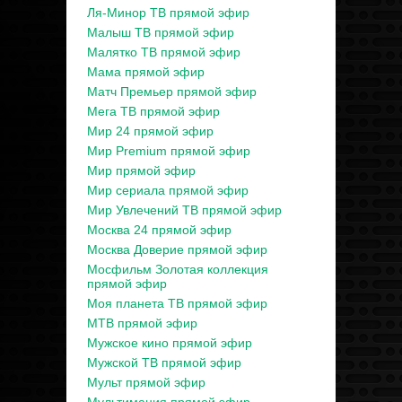
Ля-Минор ТВ прямой эфир
Малыш ТВ прямой эфир
Малятко ТВ прямой эфир
Мама прямой эфир
Матч Премьер прямой эфир
Мега ТВ прямой эфир
Мир 24 прямой эфир
Мир Premium прямой эфир
Мир прямой эфир
Мир сериала прямой эфир
Мир Увлечений ТВ прямой эфир
Москва 24 прямой эфир
Москва Доверие прямой эфир
Мосфильм Золотая коллекция
прямой эфир
Моя планета ТВ прямой эфир
МТВ прямой эфир
Мужское кино прямой эфир
Мужской ТВ прямой эфир
Мульт прямой эфир