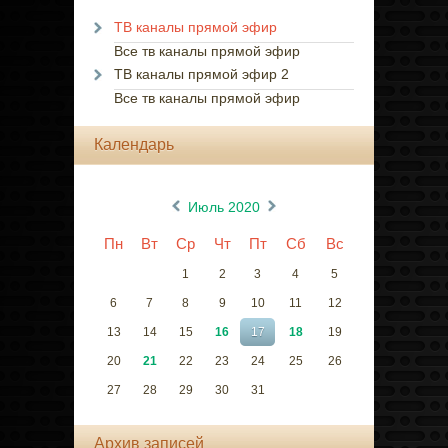
ТВ каналы прямой эфир
Все тв каналы прямой эфир
ТВ каналы прямой эфир 2
Все тв каналы прямой эфир
Календарь
«
»
Июль 2020
Пн
Вт
Ср
Чт
Пт
Сб
Вс
1
2
3
4
5
6
7
8
9
10
11
12
13
14
15
16
17
18
19
20
21
22
23
24
25
26
27
28
29
30
31
Архив записей