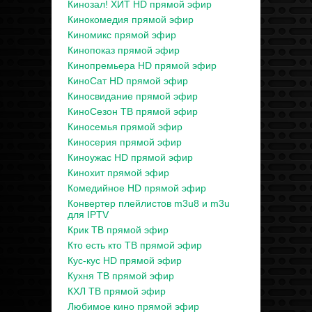
Кинозал! ХИТ HD прямой эфир
Кинокомедия прямой эфир
Киномикс прямой эфир
Кинопоказ прямой эфир
Кинопремьера HD прямой эфир
КиноСат HD прямой эфир
Киносвидание прямой эфир
КиноСезон ТВ прямой эфир
Киносемья прямой эфир
Киносерия прямой эфир
Киноужас HD прямой эфир
Кинохит прямой эфир
Комедийное HD прямой эфир
Конвертер плейлистов m3u8 и m3u
для IPTV
Крик ТВ прямой эфир
Кто есть кто ТВ прямой эфир
Кус-кус HD прямой эфир
Кухня ТВ прямой эфир
КХЛ ТВ прямой эфир
Любимое кино прямой эфир