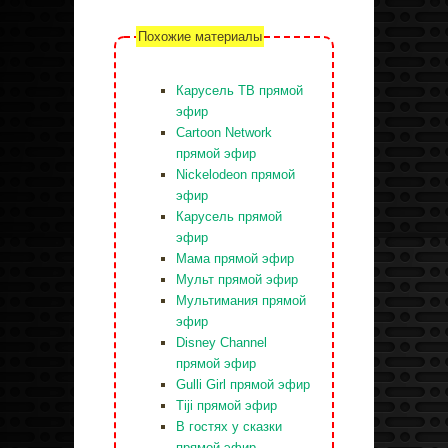
Похожие материалы
Карусель ТВ прямой
эфир
Cartoon Network
прямой эфир
Nickelodeon прямой
эфир
Карусель прямой
эфир
Мама прямой эфир
Мульт прямой эфир
Мультимания прямой
эфир
Disney Channel
прямой эфир
Gulli Girl прямой эфир
Tiji прямой эфир
В гостях у сказки
прямой эфир