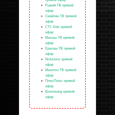
Рыжий ТВ прямой
эфир
Смайлик ТВ прямой
эфир
СТС Kids прямой
эфир
Малыш ТВ прямой
эфир
Ералаш ТВ прямой
эфир
Nicktoons прямой
эфир
Малятко ТВ прямой
эфир
ПлюсПлюс прямой
эфир
Boomerang прямой
эфир