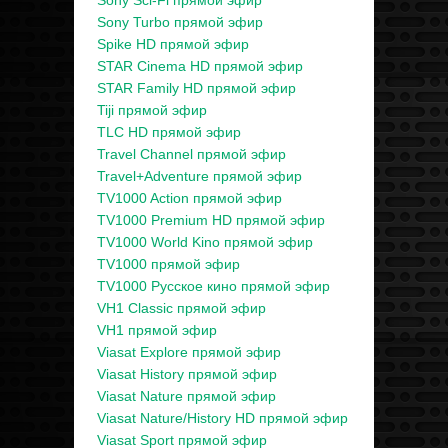
Sony Sci-Fi прямой эфир
Sony Turbo прямой эфир
Spike HD прямой эфир
STAR Cinema HD прямой эфир
STAR Family HD прямой эфир
Tiji прямой эфир
TLC HD прямой эфир
Travel Channel прямой эфир
Travel+Adventure прямой эфир
TV1000 Action прямой эфир
TV1000 Premium HD прямой эфир
TV1000 World Kino прямой эфир
TV1000 прямой эфир
TV1000 Русское кино прямой эфир
VH1 Classic прямой эфир
VH1 прямой эфир
Viasat Explore прямой эфир
Viasat History прямой эфир
Viasat Nature прямой эфир
Viasat Nature/History HD прямой эфир
Viasat Sport прямой эфир