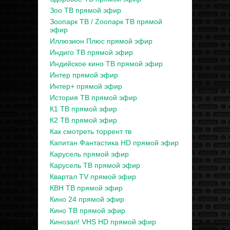
Зоо ТВ прямой эфир
Зоопарк ТВ / Zooпарк ТВ прямой
эфир
Иллюзион Плюс прямой эфир
Индиго ТВ прямой эфир
Индийское кино ТВ прямой эфир
Интер прямой эфир
Интер+ прямой эфир
История ТВ прямой эфир
К1 ТВ прямой эфир
К2 ТВ прямой эфир
Как смотреть торрент тв
Капитан Фантастика HD прямой эфир
Карусель прямой эфир
Карусель ТВ прямой эфир
Квартал TV прямой эфир
КВН ТВ прямой эфир
Кино 24 прямой эфир
Кино ТВ прямой эфир
Кинозал! VHS HD прямой эфир