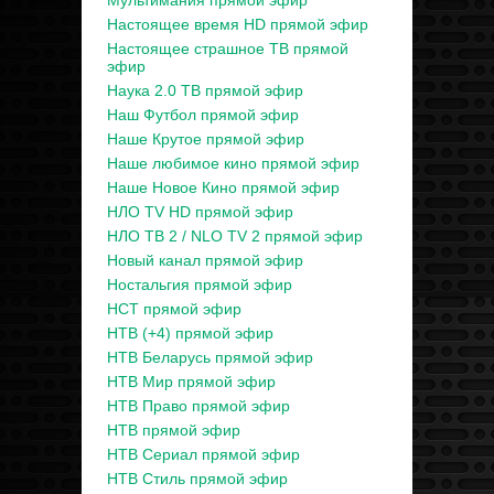
Мультимания прямой эфир
Настоящее время HD прямой эфир
Настоящее страшное ТВ прямой
эфир
Наука 2.0 ТВ прямой эфир
Наш Футбол прямой эфир
Наше Крутое прямой эфир
Наше любимое кино прямой эфир
Наше Новое Кино прямой эфир
НЛО TV HD прямой эфир
НЛО ТВ 2 / NLO TV 2 прямой эфир
Новый канал прямой эфир
Ностальгия прямой эфир
НСТ прямой эфир
НТВ (+4) прямой эфир
НТВ Беларусь прямой эфир
НТВ Мир прямой эфир
НТВ Право прямой эфир
НТВ прямой эфир
НТВ Сериал прямой эфир
НТВ Стиль прямой эфир