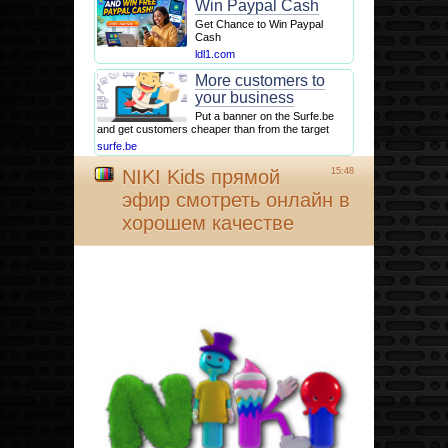
Win Paypal Cash
Get Chance to Win Paypal
Cash
ldl1.com
More customers to
your business
Put a banner on the Surfe.be
and get customers cheaper than from the target
surfe.be
NIKI Kids прямой
15:48
эфир смотреть онлайн в
хорошем качестве