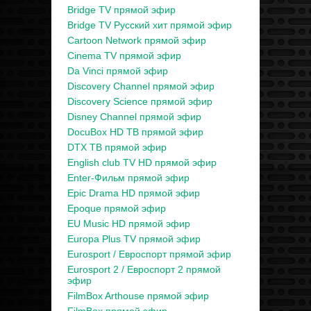
Bridge TV прямой эфир
Bridge TV Русский хит прямой эфир
Cartoon Network прямой эфир
Cinema TV прямой эфир
Da Vinci прямой эфир
Discovery Channel прямой эфир
Discovery Science прямой эфир
Disney Channel прямой эфир
DocuBox HD ТВ прямой эфир
DTX ТВ прямой эфир
English club TV HD прямой эфир
Enter-Фильм прямой эфир
Epic Drama HD прямой эфир
Epoque прямой эфир
EU Music HD прямой эфир
Europa Plus TV прямой эфир
Eurosport / Евроспорт прямой эфир
Eurosport 2 / Евроспорт 2 прямой
эфир
FilmBox Arthouse прямой эфир