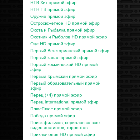
НТВ Хит прямой эфир
НТН ТВ прямой эфир
Оружие прямой эфир
Остросюжетное HD прямой эфир
Охота и Рыбалка прямой эфир
Охотник и Рыболов HD прямой эфир
Оце HD прямой эфир
Первый Вегетарианский прямой эфир
Первый канал прямой эфир
Первый космический HD прямой
эфир
Первый Крымский прямой эфир
Первый образовательный прямой
эфир
Перец (+4) прямой эфир
Перец International прямой эфир
ПлюсПлюс прямой эфир
Победа прямой эфир
Поиск фильмов, сериалов со всех
видео-хостингов, торрентов
Приключения HD прямой эфир