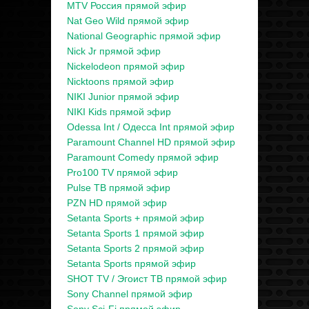
MTV Россия прямой эфир
Nat Geo Wild прямой эфир
National Geographic прямой эфир
Nick Jr прямой эфир
Nickelodeon прямой эфир
Nicktoons прямой эфир
NIKI Junior прямой эфир
NIKI Kids прямой эфир
Odessa Int / Одесса Int прямой эфир
Paramount Channel HD прямой эфир
Paramount Comedy прямой эфир
Pro100 TV прямой эфир
Pulse ТВ прямой эфир
PZN HD прямой эфир
Setanta Sports + прямой эфир
Setanta Sports 1 прямой эфир
Setanta Sports 2 прямой эфир
Setanta Sports прямой эфир
SHOT TV / Эгоист ТВ прямой эфир
Sony Channel прямой эфир