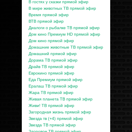
В гостях у сказки прямой эфир
В мире животных ТВ прямой эфир
Время прямой эфир
ВТВ прямой эфир
Диалоги о рыбалке ТВ прямой эфир
Дом кино Премиум HD прямой эфир
Дом кино прямой эфир
Домашние животные ТВ прямой эфир
Домашний прямой эфир
Дорама ТВ прямой эфир
Драйв ТВ прямой эфир
Еврокино прямой эфир
Еда Премиум прямой эфир
Ералаш ТВ прямой эфир
Жара ТВ прямой эфир
Живая планета ТВ прямой эфир
Живи! ТВ прямой эфир
Загородная жизнь прямой эфир
Звезда тв (+4) прямой эфир
Звезда ТВ прямой эфир
Здоровое ТВ прямой эфир