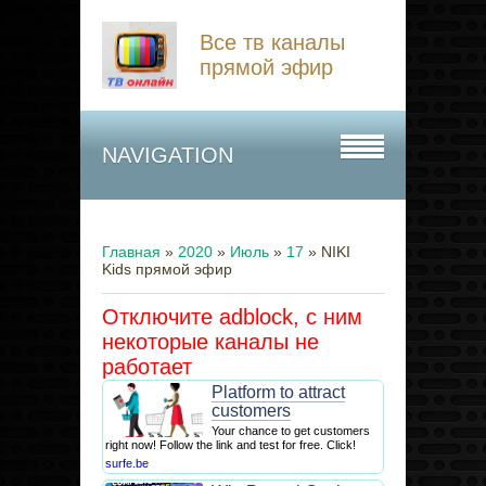
Все тв каналы
прямой эфир
NAVIGATION
Главная
»
2020
»
Июль
»
17
» NIKI
Kids прямой эфир
Отключите adblock, с ним
некоторые каналы не
работает
Platform to attract
customers
Your chance to get customers
right now! Follow the link and test for free. Click!
surfe.be